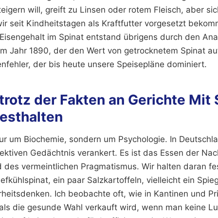
eigern will, greift zu Linsen oder rotem Fleisch, aber sic
wir seit Kindheitstagen als Kraftfutter vorgesetzt bek
isengehalt im Spinat entstand übrigens durch den Ana
m Jahr 1890, der den Wert von getrocknetem Spinat auf
nfehler, der bis heute unsere Speisepläne dominiert.
rotz der Fakten an Gerichte Mit
festhalten
 nur um Biochemie, sondern um Psychologie. In Deutschla
llektiven Gedächtnis verankert. Es ist das Essen der Nac
 des vermeintlichen Pragmatismus. Wir halten daran fes
efkühlspinat, ein paar Salzkartoffeln, vielleicht ein Spieg
rheitsdenken. Ich beobachte oft, wie in Kantinen und P
als die gesunde Wahl verkauft wird, wenn man keine Lu