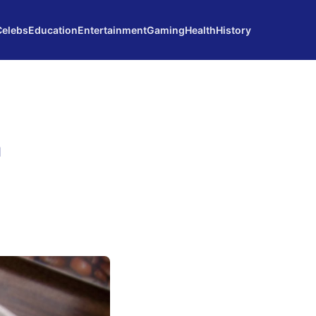
Celebs
Education
Entertainment
Gaming
Health
History
n