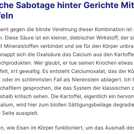
che Sabotage hinter Gerichte Mit
feln
ent gegen die blinde Verehrung dieser Kombination ist 
n. Diese Säure ist ein kleiner, diebischer Wirkstoff, der s
t Mineralstoffen verbindet und sie für den Körper unbr
nappt sich die Oxalsäure das Calcium aus den Kartoffe
lchprodukten. Wer glaubt, er tue seinen Knochen etwas
elt, irrt gewaltig. Es entsteht Calciumoxalat, das der K
oder im schlimmsten Fall als Nierenstein ablagert. Ich
haftlern gesprochen, die das System der klassischen 
lb kritisch sehen. Die Kartoffel, eigentlich ein hervor
Kalium, wird hier zum bloßen Sättigungsbeilage degradi
 Seite ausspielt.
, wie Eisen im Körper funktioniert, um das Ausmaß des