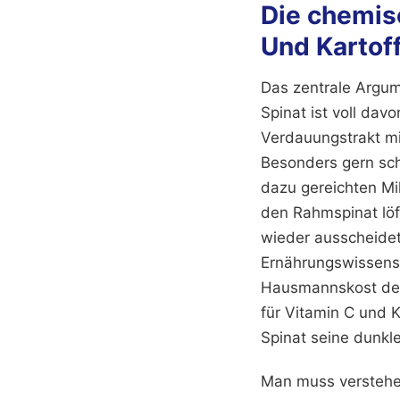
Die chemis
Und Kartof
Das zentrale Argum
Spinat ist voll davo
Verdauungstrakt mi
Besonders gern sch
dazu gereichten Mi
den Rahmspinat löff
wieder ausscheidet 
Ernährungswissensc
Hausmannskost desha
für Vitamin C und 
Spinat seine dunkle
Man muss verstehen