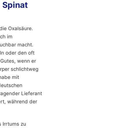
 Spinat
die Oxalsäure.
ich im
auchbar macht.
ln oder den oft
 Gutes, wenn er
örper schlichtweg
 habe mit
deutschen
ragender Lieferant
ert, während der
 Irrtums zu