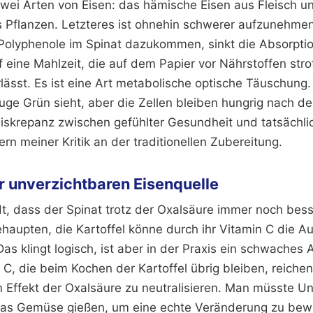
zwei Arten von Eisen: das hämische Eisen aus Fleisch u
 Pflanzen. Letzteres ist ohnehin schwerer aufzunehme
Polyphenole im Spinat dazukommen, sinkt die Absorptio
uf eine Mahlzeit, die auf dem Papier vor Nährstoffen strot
ässt. Es ist eine Art metabolische optische Täuschung.
uge Grün sieht, aber die Zellen bleiben hungrig nach d
iskrepanz zwischen gefühlter Gesundheit und tatsächli
rn meiner Kritik an der traditionellen Zubereitung.
r unverzichtbaren Eisenquelle
, dass der Spinat trotz der Oxalsäure immer noch besse
ehaupten, die Kartoffel könne durch ihr Vitamin C die 
as klingt logisch, ist aber in der Praxis ein schwaches
C, die beim Kochen der Kartoffel übrig bleiben, reich
 Effekt der Oxalsäure zu neutralisieren. Man müsste 
das Gemüse gießen, um eine echte Veränderung zu bewir