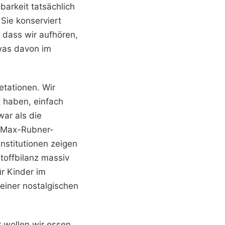
barkeit tatsächlich
Sie konserviert
, dass wir aufhören,
 was davon im
etationen. Wir
t haben, einfach
war als die
s Max-Rubner-
Institutionen zeigen
toffbilanz massiv
ür Kinder im
einer nostalgischen
r wollen wir essen,