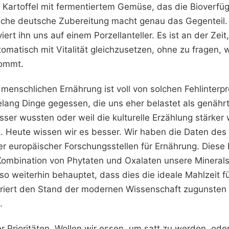
 Kartoffel mit fermentiertem Gemüse, das die Bioverfüg
sische deutsche Zubereitung macht genau das Gegenteil. 
iert ihn uns auf einem Porzellanteller. Es ist an der Zeit
matisch mit Vitalität gleichzusetzen, ohne zu fragen,
kommt.
menschlichen Ernährung ist voll von solchen Fehlinterpr
lang Dinge gegessen, die uns eher belastet als genähr
esser wussten oder weil die kulturelle Erzählung stärker 
ät. Heute wissen wir es besser. Wir haben die Daten de
er europäischer Forschungsstellen für Ernährung. Diese 
 Kombination von Phytaten und Oxalaten unsere Minerals
so weiterhin behauptet, dass dies die ideale Mahlzeit f
riert den Stand der modernen Wissenschaft zugunsten 
.
er Prioritäten. Wollen wir essen, um satt zu werden, ode