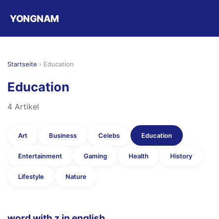
YONGNAM
Startseite
›
Education
Education
4 Artikel
Art
Business
Celebs
Education
Entertainment
Gaming
Health
History
Lifestyle
Nature
word with z in english