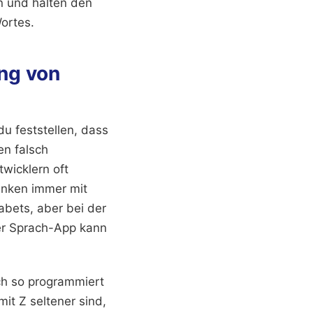
n und halten den
ortes.
ng von
du feststellen, dass
en falsch
twicklern oft
anken immer mit
abets, aber bei der
er Sprach-App kann
uch so programmiert
it Z seltener sind,