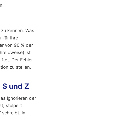
n.
rt zu kennen. Was
r für ihre
ber von 90 % der
hreibweise) ist
ftet. Der Fehler
ion zu stellen.
 S und Z
as Ignorieren der
t, stolpert
schreibt. In