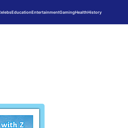
Celebs
Education
Entertainment
Gaming
Health
History