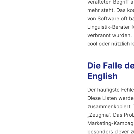
veralteten Begriff
mehr steht. Das kos
von Software oft b
Linguistik-Berater
verbrannt wurden, 
cool oder nützlich k
Die Falle d
English
Der häufigste Fehle
Diese Listen werde
zusammenkopiert. We
„Zeugma“. Das Prob
Marketing-Kampagne
besonders clever z