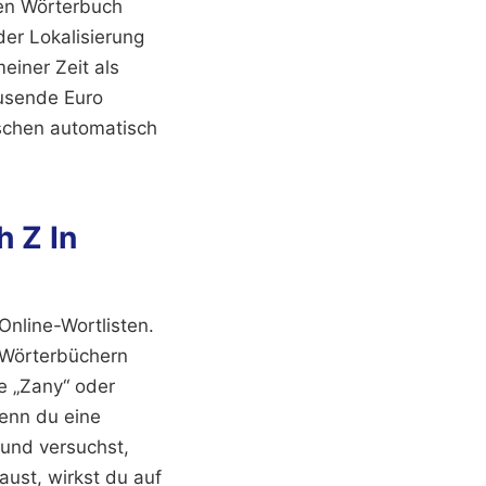
nen Wörterbuch
der Lokalisierung
einer Zeit als
ausende Euro
ischen automatisch
h Z In
Online-Wortlisten.
n Wörterbüchern
e „Zany“ oder
enn du eine
und versuchst,
aust, wirkst du auf