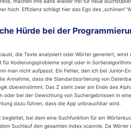
unkte, machen ihre Bank wieder frei für neue Buchstabe
er hoch. Effizienz schlägt hier das Ego des „schönen“ W
sche Hürde bei der Programmieru
ust, die Texte analysiert oder Wörter generiert, wirst 
 für Kodierungsprobleme sorgt oder in Sortieralgorithm
enn man nicht aufpasst. Ein Fehler, den ich bei Junior-En
 die Annahme, dass die Standardsortierung von Datenb
ogik übereinstimmt. Das Z steht zwar am Ende des Alph
n oder bei der Gewichtung von Suchergebnissen in ein
htung dazu führen, dass die App unbrauchbar wird.
t begleitet, bei dem eine Suchfunktion für ein Wörterb
jedem Suchlauf den gesamten Index scannte. Da Wörter m