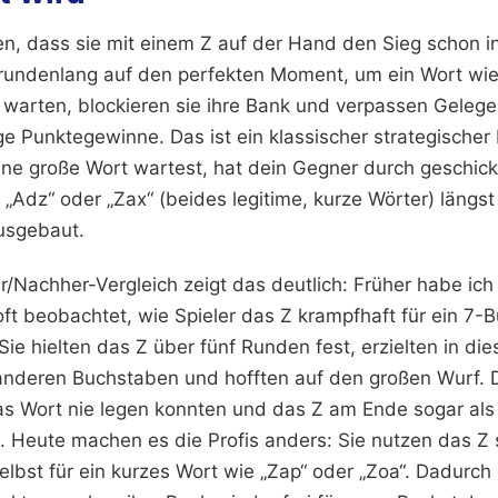
ben, dass sie mit einem Z auf der Hand den Sieg schon i
rundenlang auf den perfekten Moment, um ein Wort wie 
 warten, blockieren sie ihre Bank und verpassen Gelege
ge Punktegewinne. Das ist ein klassischer strategischer F
eine große Wort wartest, hat dein Gegner durch geschic
„Adz“ oder „Zax“ (beides legitime, kurze Wörter) längs
usgebaut.
r/Nachher-Vergleich zeigt das deutlich: Früher habe ich 
 oft beobachtet, wie Spieler das Z krampfhaft für ein 7
Sie hielten das Z über fünf Runden fest, erzielten in di
anderen Buchstaben und hofften auf den großen Wurf.
das Wort nie legen konnten und das Z am Ende sogar al
. Heute machen es die Profis anders: Sie nutzen das Z s
 selbst für ein kurzes Wort wie „Zap“ oder „Zoa“. Dadurch