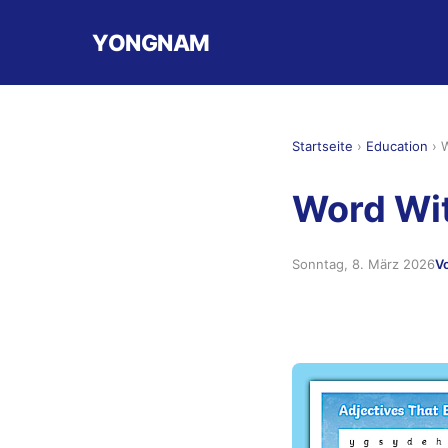
YONGNAM
Startseite
›
Education
›
W
Word Wit
Sonntag, 8. März 2026
V