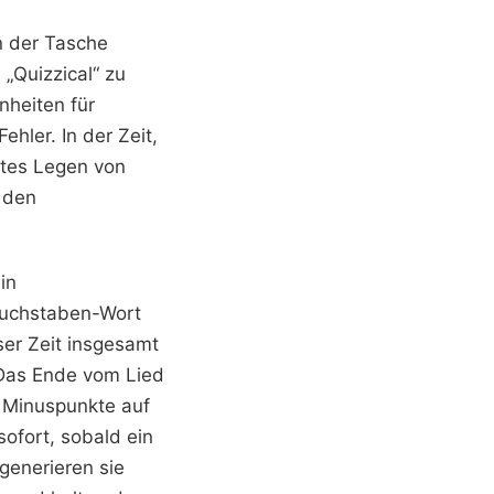
n der Tasche
„Quizzical“ zu
nheiten für
ehler. In der Zeit,
ktes Legen von
t den
in
-Buchstaben-Wort
eser Zeit insgesamt
 Das Ende vom Lied
s Minuspunkte auf
ofort, sobald ein
 generieren sie