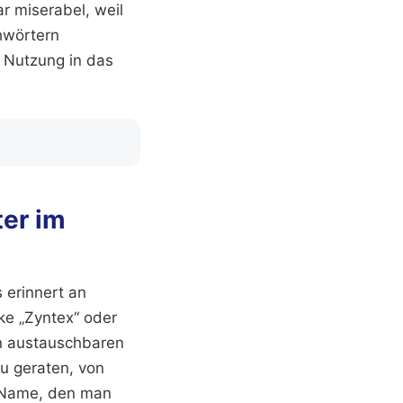
r miserabel, weil
hwörtern
 Nutzung in das
ter im
 erinnert an
ke „Zyntex“ oder
on austauschbaren
zu geraten, von
 Name, den man