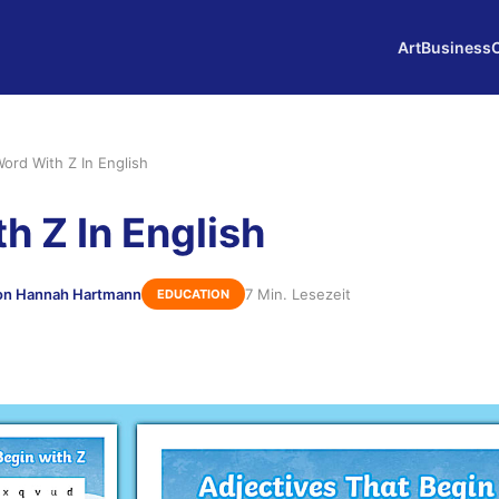
Art
Business
ord With Z In English
h Z In English
on Hannah Hartmann
7 Min. Lesezeit
EDUCATION