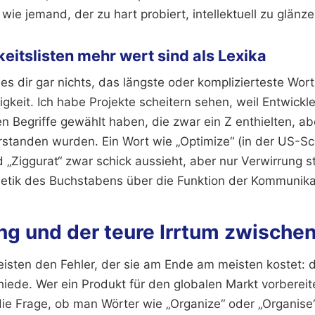
 wie jemand, der zu hart probiert, intellektuell zu glänze
itslisten mehr wert sind als Lexika
t es dir gar nichts, das längste oder komplizierteste Wo
figkeit. Ich habe Projekte scheitern sehen, weil Entwickle
n Begriffe gewählt haben, die zwar ein Z enthielten, a
rstanden wurden. Ein Wort wie „Optimize“ (in der US-Sc
„Ziggurat“ zwar schick aussieht, aber nur Verwirrung sti
thetik des Buchstabens über die Funktion der Kommunikat
ng und der teure Irrtum zwischen
isten den Fehler, der sie am Ende am meisten kostet: d
iede. Wer ein Produkt für den globalen Markt vorbereite
ie Frage, ob man Wörter wie „Organize“ oder „Organise“ 