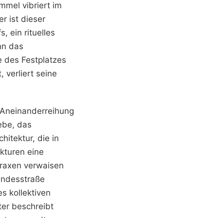
mmel vibriert im
r ist dieser
 ein rituelles
nn das
e des Festplatzes
 verliert seine
 Aneinanderreihung
ebe, das
itektur, die in
kturen eine
praxen verwaisen
undesstraße
s kollektiven
ter beschreibt