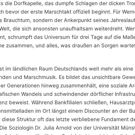
ts die Dorfkapelle, das dumpfe Schlagen der dicken Tro
evor der erste Marschtakt offiziell beginnt. Für Werne
 Brauchtum, sondern der Ankerpunkt seines Jahreslaufs,
r Welt, die sich ansonsten unaufhaltsam weiterdreht. We
nt, schrumpft das Universum für drei Tage auf die Maß
che zusammen, und alles, was draußen an Sorgen wartet,
t im ländlichen Raum Deutschlands weit mehr als eine
enden und Marschmusik. Es bildet das unsichtbare Gew
r Generationen hinweg zusammenhält, eine soziale Arch
fischen Wandels und schwindender dörflicher Infrastru
tenz beweist. Während Bankfilialen schließen, Hausarzt
ensmittelladen im Ort längst einem Discounter an der B
t diese Struktur oft das letzte verbliebene Fundament de
e Soziologin Dr. Julia Arnold von der Universität Müns