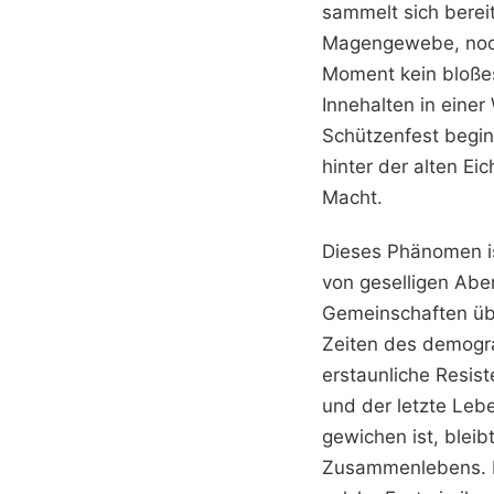
sammelt sich berei
Magengewebe, noch b
Moment kein bloßes
Innehalten in eine
Schützenfest begin
hinter der alten Ei
Macht.
Dieses Phänomen is
von geselligen Ab
Gemeinschaften übe
Zeiten des demogra
erstaunliche Resis
und der letzte Leb
gewichen ist, bleib
Zusammenlebens. Di