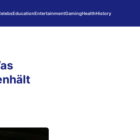
Celebs
Education
Entertainment
Gaming
Health
History
Was
nhält