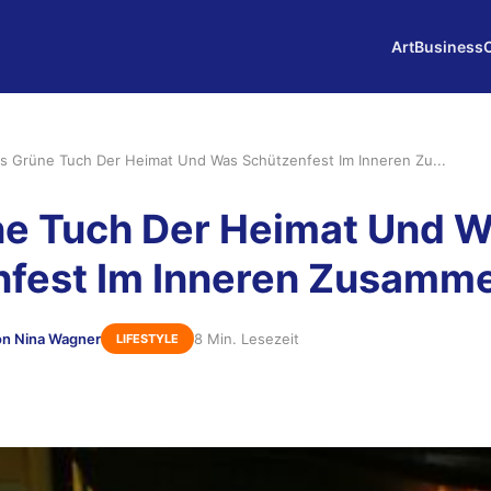
Art
Business
s Grüne Tuch Der Heimat Und Was Schützenfest Im Inneren Zu...
ne Tuch Der Heimat Und 
fest Im Inneren Zusamme
on Nina Wagner
8 Min. Lesezeit
LIFESTYLE