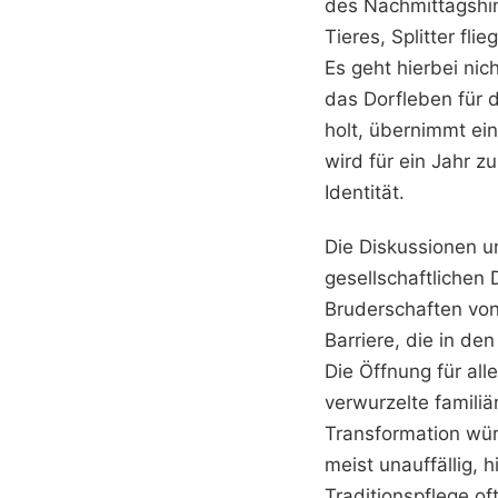
des Nachmittagshim
Tieres, Splitter fl
Es geht hierbei ni
das Dorfleben für 
holt, übernimmt ei
wird für ein Jahr 
Identität.
Die Diskussionen u
gesellschaftlichen 
Bruderschaften vo
Barriere, die in de
Die Öffnung für al
verwurzelte famili
Transformation wür
meist unauffällig,
Traditionspflege of