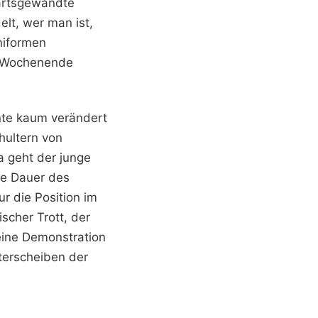
kwärtsgewandte
elt, wer man ist,
niformen
in Wochenende
hnte kaum verändert
hultern von
a geht der junge
ie Dauer des
r die Position im
scher Trott, der
eine Demonstration
sterscheiben der