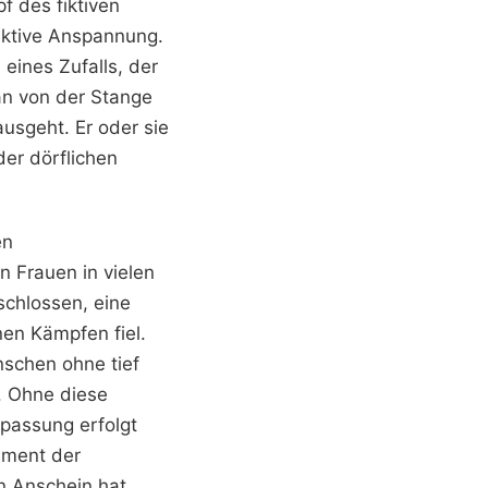
 des fiktiven
lektive Anspannung.
eines Zufalls, der
an von der Stange
usgeht. Er oder sie
er dörflichen
en
n Frauen in vielen
chlossen, eine
rnen Kämpfen fiel.
nschen ohne tief
. Ohne diese
npassung erfolgt
ument der
en Anschein hat.