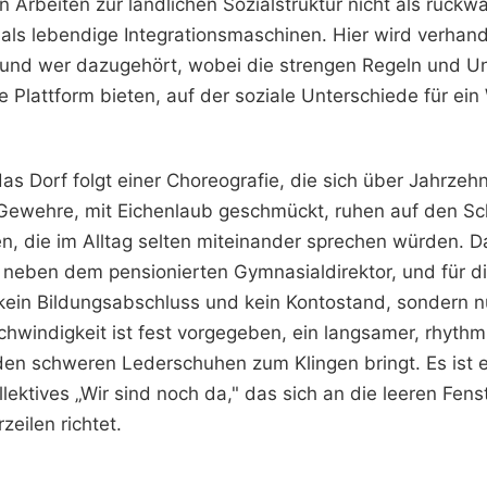
en Arbeiten zur ländlichen Sozialstruktur nicht als rüc
als lebendige Integrationsmaschinen. Hier wird verhand
nd wer dazugehört, wobei die strengen Regeln und U
ne Plattform bieten, auf der soziale Unterschiede für e
as Dorf folgt einer Choreografie, die sich über Jahrze
 Gewehre, mit Eichenlaub geschmückt, ruhen auf den Sc
, die im Alltag selten miteinander sprechen würden. D
 neben dem pensionierten Gymnasialdirektor, und für d
kein Bildungsabschluss und kein Kontostand, sondern nu
chwindigkeit ist fest vorgegeben, ein langsamer, rhythmi
den schweren Lederschuhen zum Klingen bringt. Es ist 
llektives „Wir sind noch da," das sich an die leeren Fen
eilen richtet.