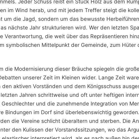
mels. Jeder Schuss reißt ein Stück Holz aus dem Rumpf
iegen im Wind herab, und mit jedem Treffer steigt die kol
cht um die Jagd, sondern um das bewusste Herbeiführen 
das nächste Jahr strukturieren wird. Wer den letzten Sp
ne Verantwortung, die weit über das Repräsentieren hina
zum symbolischen Mittelpunkt der Gemeinde, zum Hüter d
m die Modernisierung dieser Bräuche spiegeln die groß
Debatten unserer Zeit im Kleinen wider. Lange Zeit ware
n den aktiven Vorständen und dem Königsschuss ausges
n letzten Jahren schrittweise und oft unter heftigen inte
le Geschlechter und die zunehmende Integration von Me
äre Bindungen im Dorf sind überlebenswichtig geworden
den die Vereine schlicht überaltern und sterben. Die A
 hinter den Kulissen der Vorstandssitzungen, wo das Arg
t elastischer interpretiert wird, als es nach außen hin d