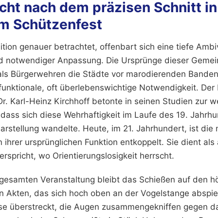
ht nach dem präzisen Schnitt in 
m Schützenfest
tion genauer betrachtet, offenbart sich eine tiefe Amb
d notwendiger Anpassung. Die Ursprünge dieser Gemein
, als Bürgerwehren die Städte vor marodierenden Bande
funktionale, oft überlebenswichtige Notwendigkeit. Der 
Dr. Karl-Heinz Kirchhoff betonte in seinen Studien zur w
dass sich diese Wehrhaftigkeit im Laufe des 19. Jahrhu
arstellung wandelte. Heute, im 21. Jahrhundert, ist die m
 ihrer ursprünglichen Funktion entkoppelt. Sie dient als
rspricht, wo Orientierungslosigkeit herrscht.
gesamten Veranstaltung bleibt das Schießen auf den hö
n Akten, das sich hoch oben an der Vogelstange abspiel
se überstreckt, die Augen zusammengekniffen gegen da