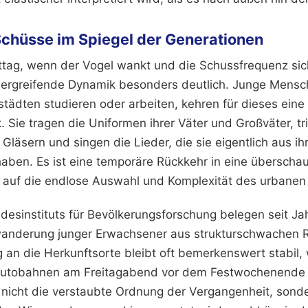
Schüsse im Spiegel der Generationen
ag, wenn der Vogel wankt und die Schussfrequenz sich 
ergreifende Dynamik besonders deutlich. Junge Mensch
tädten studieren oder arbeiten, kehren für dieses ei
 Sie tragen die Uniformen ihrer Väter und Großväter, tr
Gläsern und singen die Lieder, die sie eigentlich aus 
haben. Es ist eine temporäre Rückkehr in eine überschau
 auf die endlose Auswahl und Komplexität des urbanen
desinstituts für Bevölkerungsforschung belegen seit Ja
wanderung junger Erwachsener aus strukturschwachen 
 an die Herkunftsorte bleibt oft bemerkenswert stabil,
Autobahnen am Freitagabend vor dem Festwochenende a
nicht die verstaubte Ordnung der Vergangenheit, sond