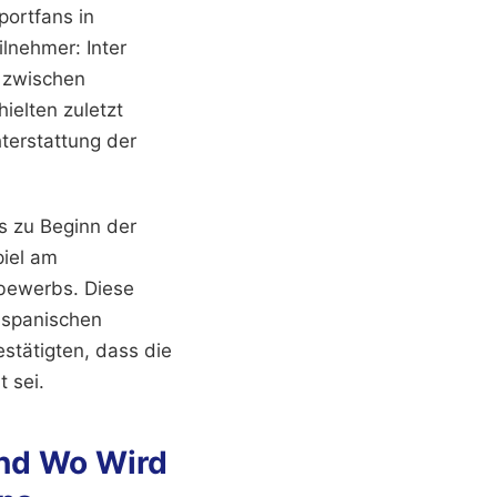
ortfans in
lnehmer: Inter
e zwischen
ielten zuletzt
terstattung der
ts zu Beginn der
piel am
tbewerbs. Diese
d spanischen
stätigten, dass die
t sei.
nd Wo Wird