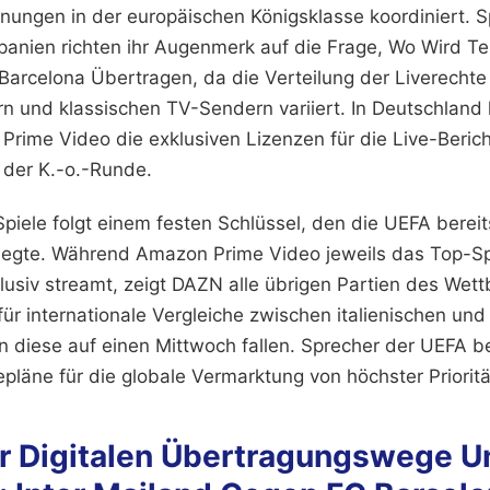
gen in der europäischen Königsklasse koordiniert. Sp
anien richten ihr Augenmerk auf die Frage, Wo Wird Tei
arcelona Übertragen, da die Verteilung der Liverecht
n und klassischen TV-Sendern variiert. In Deutschland h
ime Video die exklusiven Lizenzen für die Live-Berich
der K.-o.-Runde.
Spiele folgt einem festen Schlüssel, den die UEFA berei
legte. Während Amazon Prime Video jeweils das Top-S
usiv streamt, zeigt DAZN alle übrigen Partien des Wet
für internationale Vergleiche zwischen italienischen un
n diese auf einen Mittwoch fallen. Sprecher der UEFA be
epläne für die globale Vermarktung von höchster Prioritä
r Digitalen Übertragungswege U