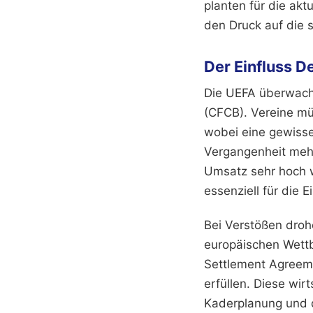
planten für die akt
den Druck auf die s
Der Einfluss D
Die UEFA überwacht
(CFCB). Vereine mü
wobei eine gewisse
Vergangenheit mehr
Umsatz sehr hoch w
essenziell für die 
Bei Verstößen droh
europäischen Wettb
Settlement Agreeme
erfüllen. Diese wi
Kaderplanung und d