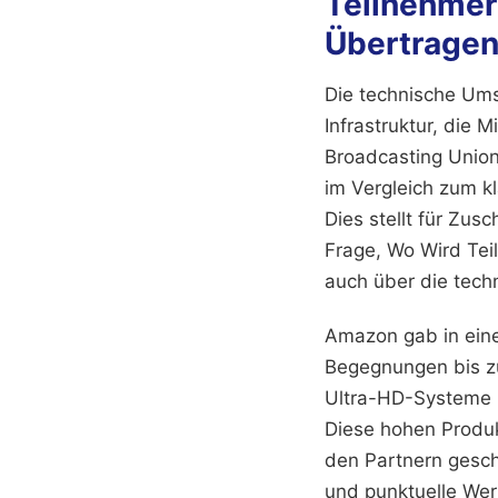
Teilnehmer
Übertrage
Die technische Ums
Infrastruktur, die M
Broadcasting Union
im Vergleich zum k
Dies stellt für Zus
Frage, Wo Wird Tei
auch über die tech
Amazon gab in eine
Begegnungen bis z
Ultra-HD-Systeme u
Diese hohen Produk
den Partnern gesch
und punktuelle Wer