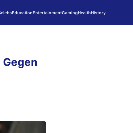
Celebs
Education
Entertainment
Gaming
Health
History
d Gegen