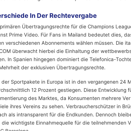
erschiede In Der Rechtevergabe
ie primären Übertragungsrechte für die Champions League
st Prime Video. Für Fans in Mailand bedeutet dies, das
n verschiedenen Abonnements wählen müssen. Die ital
COM überwacht hierbei die Einhaltung der wettbewerbs
 In Spanien hingegen dominiert die Telefonica-Tochte
 Mehrheit der exklusiven Übertragungsrechte.
g der Sportpakete in Europa ist in den vergangenen 24 
chschnittlich 12 Prozent gestiegen. Diese Entwicklung f
entierung des Marktes, da Konsumenten mehrere Vert
ele ihres Vereins zu sehen. Verbraucherschützer in Brüss
ach als intransparent für die Endkunden. Dennoch bleib
die wichtigste Einnahmequelle für die teilnehmenden Ve