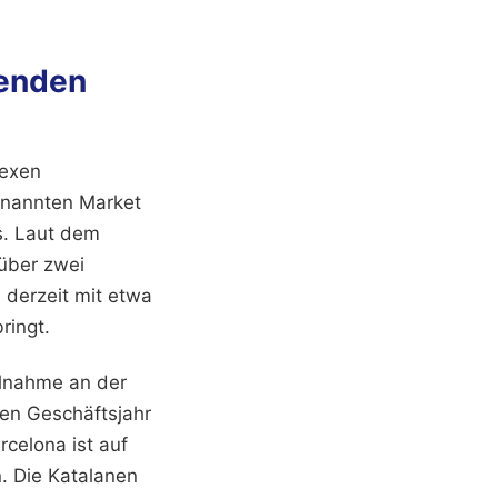
menden
lexen
enannten Market
s. Laut dem
über zwei
 derzeit mit etwa
ringt.
ilnahme an der
ten Geschäftsjahr
celona ist auf
. Die Katalanen