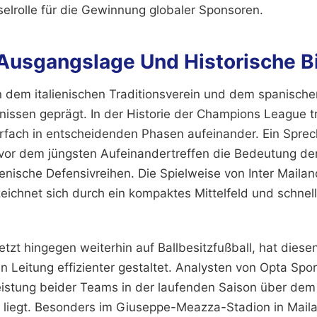
selrolle für die Gewinnung globaler Sponsoren.
 Ausgangslage Und Historische B
n dem italienischen Traditionsverein und dem spanischen
issen geprägt. In der Historie der Champions League t
fach in entscheidenden Phasen aufeinander. Ein Sprec
vor dem jüngsten Aufeinandertreffen die Bedeutung der
lienische Defensivreihen. Die Spielweise von Inter Mailan
zeichnet sich durch ein kompaktes Mittelfeld und schnel
tzt hingegen weiterhin auf Ballbesitzfußball, hat diese
en Leitung effizienter gestaltet. Analysten von Opta Spo
leistung beider Teams in der laufenden Saison über dem
t liegt. Besonders im Giuseppe-Meazza-Stadion in Mailan