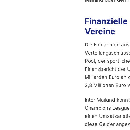
Mailand oder den F
Finanziell
Vereine
Die Einnahmen aus
Verteilungsschlüss
Pool, der sportlic
Finanzbericht der 
Milliarden Euro an 
2,8 Millionen Euro
Inter Mailand konn
Champions League st
einen Umsatzanstie
diese Gelder angew