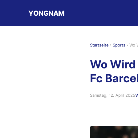
YONGNAM
Startseite
›
Sports
›
Wo W
Wo Wird 
Fc Barce
Samstag, 12. April 2025
V