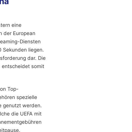
ona
tern eine
ten der European
treaming-Diensten
0 Sekunden liegen.
usforderung dar. Die
 entscheidet somit
von Top-
hören spezielle
e genutzt werden.
lche die UEFA mit
bonnementgebühren
eitpause.