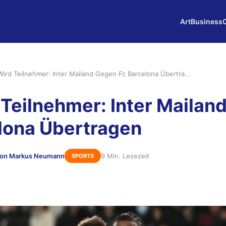
Art
Business
ird Teilnehmer: Inter Mailand Gegen Fc Barcelona Übertra...
Teilnehmer: Inter Mailan
lona Übertragen
on Markus Neumann
9 Min. Lesezeit
SPORTS