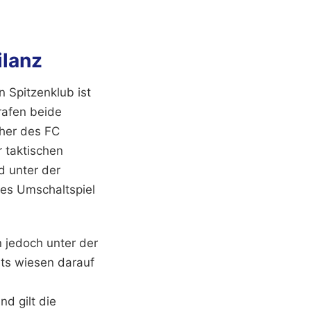
ilanz
 Spitzenklub ist
rafen beide
her des FC
 taktischen
d unter der
les Umschaltspiel
n jedoch unter der
rts wiesen darauf
d gilt die