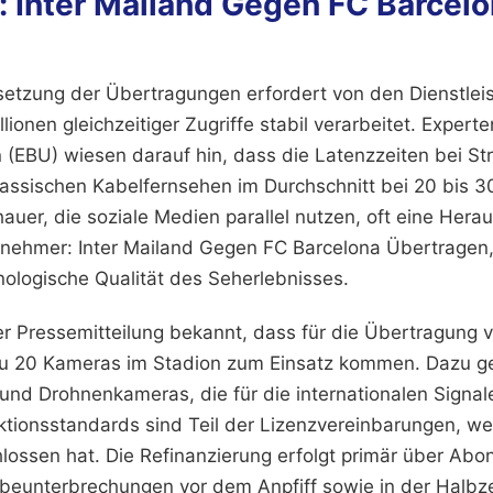
: Inter Mailand Gegen FC Barcel
n
etzung der Übertragungen erfordert von den Dienstleis
illionen gleichzeitiger Zugriffe stabil verarbeitet. Exper
 (EBU) wiesen darauf hin, dass die Latenzzeiten bei S
lassischen Kabelfernsehen im Durchschnitt bei 20 bis 3
chauer, die soziale Medien parallel nutzen, oft eine Hera
lnehmer: Inter Mailand Gegen FC Barcelona Übertragen,
nologische Qualität des Seherlebnisses.
r Pressemitteilung bekannt, dass für die Übertragung 
u 20 Kameras im Stadion zum Einsatz kommen. Dazu ge
nd Drohnenkameras, die für die internationalen Signal
tionsstandards sind Teil der Lizenzvereinbarungen, we
lossen hat. Die Refinanzierung erfolgt primär über A
beunterbrechungen vor dem Anpfiff sowie in der Halbz