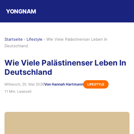
YONGNAM
Startseite
›
Lifestyle
›
Wie Viele Palästinenser Leben In
Deutschland
Wie Viele Palästinenser Leben In
Deutschland
Mittwoch, 20. Mai 2026
Von Hannah Hartmann
LIFESTYLE
11 Min. Lesezeit