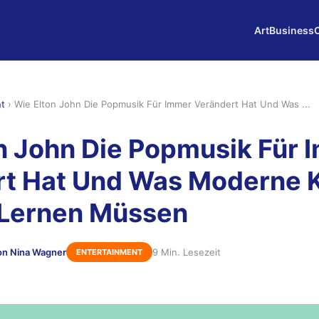
Art
Business
nt
›
Wie Elton John Die Popmusik Für Immer Verändert Hat Und Was ...
n John Die Popmusik Für 
t Hat Und Was Moderne K
 Lernen Müssen
on Nina Wagner
9 Min. Lesezeit
ENTERTAINMENT