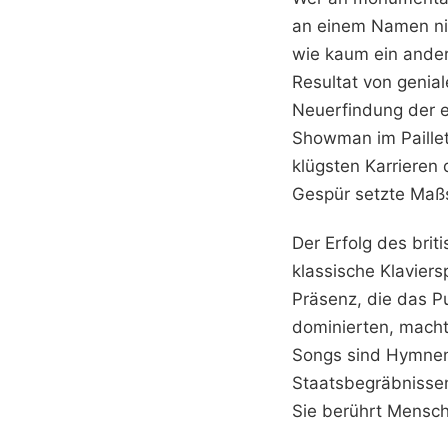
an einem Namen nic
wie kaum ein andere
Resultat von genial
Neuerfindung der e
Showman im Paillett
klügsten Karrieren
Gespür setzte Maßs
Der Erfolg des brit
klassische Klaviers
Präsenz, die das Pu
dominierten, macht
Songs sind Hymnen 
Staatsbegräbnissen.
Sie berührt Mensch