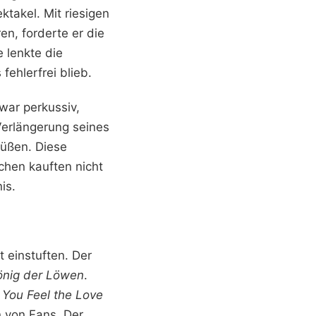
takel. Mit riesigen
en, forderte er die
 lenkte die
ehlerfrei blieb.
war perkussiv,
Verlängerung seines
Füßen. Diese
chen kauften nicht
is.
t einstuften. Der
önig der Löwen
.
 You Feel the Love
n von Fans. Der