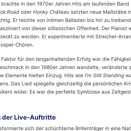
 brachte in den 1970er Jahren Hits am laufenden Band 
ick Road
oder
Honky Château
setzten neue Maßstäbe im
htig. Er reichte von intimen Balladen bis hin zu treibe
sziniert von dieser stilistischen Offenheit. Der Pianist w
teckt zu werden. Er experimentierte mit Streicher-Arr
Gospel-Chören.
 Faktor für den langanhaltenden Erfolg war die Fähigke
geschmack in den 1980er Jahren wandelte, veränderte s
he Elemente hielten Einzug. Hits wie
I'm Still Standing
wu
ns. Das Lied spiegelte gleichzeitig die persönlichen Kr
ers wider. Es war die perfekte Symbiose aus Zeitgeist
der Live-Auftritte
formierte sich der schüchterne Brillenträger in eine Na