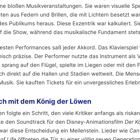
ne bloßen Musikveranstaltungen. Sie waren visuelle Spek
n aus Federn und Brillen, die mit Lichtern besetzt war
s Publikums heraus. Diese Exzentrik war kalkuliert. Sie
 die Show, während das musikalische Fundament stets f
desten Performances saß jeder Akkord. Das Klavierspiel 
misch präzise. Der Performer nutzte das Instrument als 
 sprang auf den Flügel, spielte im Liegen oder mit den 
ch direkt auf die Hallen und Stadien weltweit. Die Mens
 Musik. Sie kauften Tickets für ein unvergessliches Erlebn
ich mit dem König der Löwen
 folgte ein Schritt, den viele Kritiker anfangs als riskan
te den Soundtrack für den Disney-Animationsfilm
Der K
 war diese Entscheidung ein Meilenstein. Lieder wie
Can
 of Life
öffneten die Tür zu einer völlig neuen Generatio