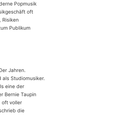
oderne Popmusik
sikgeschäft oft
 Risiken
zum Publikum
0er Jahren.
d als Studiomusiker.
ls eine der
er Bernie Taupin
oft voller
schrieb die