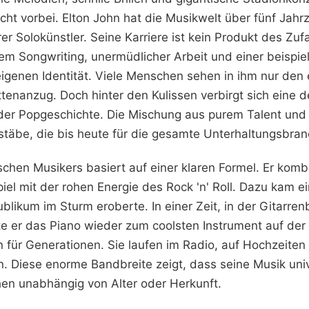
ht vorbei. Elton John hat die Musikwelt über fünf Jahr
r Solokünstler. Seine Karriere ist kein Produkt des Zufal
em Songwriting, unermüdlicher Arbeit und einer beispie
igenen Identität. Viele Menschen sehen in ihm nur den 
enanzug. Doch hinter den Kulissen verbirgt sich eine d
 der Popgeschichte. Die Mischung aus purem Talent und
täbe, die bis heute für die gesamte Unterhaltungsbran
ischen Musikers basiert auf einer klaren Formel. Er komb
piel mit der rohen Energie des Rock 'n' Roll. Dazu kam ei
blikum im Sturm eroberte. In einer Zeit, in der Gitarre
e er das Piano wieder zum coolsten Instrument auf der
für Generationen. Sie laufen im Radio, auf Hochzeiten
 Diese enorme Bandbreite zeigt, dass seine Musik unive
en unabhängig von Alter oder Herkunft.