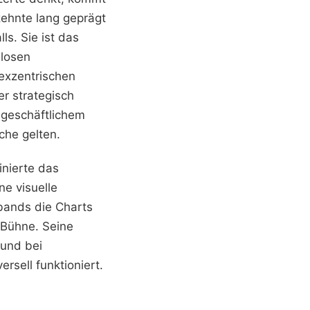
zehnte lang geprägt
ls. Sie ist das
llosen
exzentrischen
er strategisch
 geschäftlichem
che gelten.
inierte das
ne visuelle
nbands die Charts
 Bühne. Seine
 und bei
rsell funktioniert.