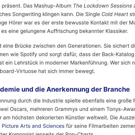
io präsent. Das Mashup-Album
The Lockdown Sessions
z
ches Songwriting klingen kann. Die Single
Cold Heart
st
junge Hörer war es der erste bewusste Kontakt mit der M
 es eine gelungene Auffrischung bekannter Klassiker.
gt eine Brücke zwischen den Generationen. Sie sichert d
rmen wie Spotify und sorgt dafür, dass der Back-Katalog
 ist ein Lehrstück in moderner Markenführung. Wer sich 
board-Virtuose hat sich immer bewegt.
demie und die Anerkennung der Branche
kennung durch die Industrie spielte ebenfalls eine große 
 zwei Oscars, mehreren Grammys und einem Tonys-Awar
er am höchsten dekorierten Künstler weltweit. Die Ausz
Picture Arts and Sciences
für seine Filmarbeiten zemen
er Komponist jenseits der Pop-Charts.