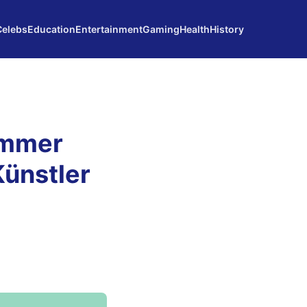
Celebs
Education
Entertainment
Gaming
Health
History
Immer
ünstler