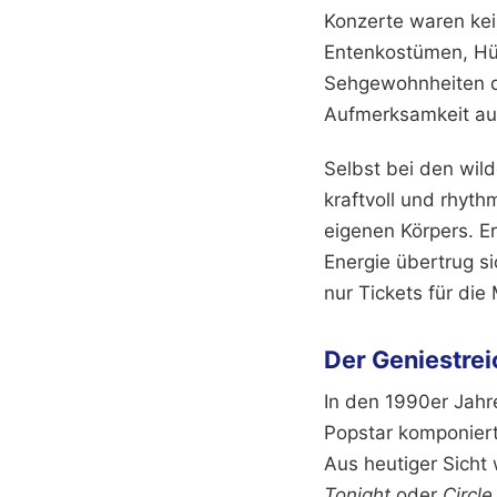
Konzerte waren kei
Entenkostümen, Hüte
Sehgewohnheiten de
Aufmerksamkeit auf
Selbst bei den wil
kraftvoll und rhyth
eigenen Körpers. Er
Energie übertrug si
nur Tickets für die
Der Geniestre
In den 1990er Jahren
Popstar komponier
Aus heutiger Sicht
Tonight
oder
Circle