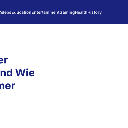
Celebs
Education
Entertainment
Gaming
Health
History
er
Und Wie
mer