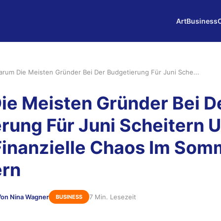
Art
Business
arum Die Meisten Gründer Bei Der Budgetierung Für Juni Sche...
e Meisten Gründer Bei D
rung Für Juni Scheitern 
Finanzielle Chaos Im Som
ern
Von Nina Wagner
7 Min. Lesezeit
BUSINESS