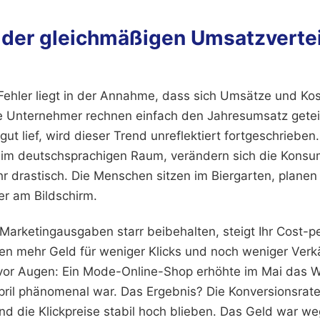
n der gleichmäßigen Umsatzverte
Fehler liegt in der Annahme, dass sich Umsätze und Kos
ele Unternehmer rechnen einfach den Jahresumsatz geteil
ut lief, wird dieser Trend unreflektiert fortgeschrieben.
 im deutschsprachigen Raum, verändern sich die Kons
r drastisch. Die Menschen sitzen im Biergarten, planen
er am Bildschirm.
 Marketingausgaben starr beibehalten, steigt Ihr Cost-p
len mehr Geld für weniger Klicks und noch weniger Verkä
l vor Augen: Ein Mode-Online-Shop erhöhte im Mai das
pril phänomenal war. Das Ergebnis? Die Konversionsrate
d die Klickpreise stabil hoch blieben. Das Geld war we