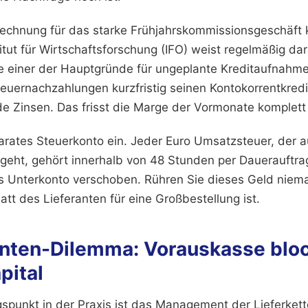
chnung für das starke Frühjahrskommissionsgeschäft 
titut für Wirtschaftsforschung (IFO) weist regelmäßig dar
e einer der Hauptgründe für ungeplante Kreditaufnahme
euernachzahlungen kurzfristig seinen Kontokorrentkred
de Zinsen. Das frisst die Marge der Vormonate komplett 
parates Steuerkonto ein. Jeder Euro Umsatzsteuer, der a
geht, gehört innerhalb von 48 Stunden per Dauerauftr
s Unterkonto verschoben. Rühren Sie dieses Geld niema
tt des Lieferanten für eine Großbestellung ist.
anten-Dilemma: Vorauskasse bloc
pital
gspunkt in der Praxis ist das Management der Lieferket