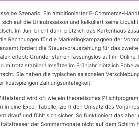
dasselbe Szenario. Ein ambitionierter E-Commerce-Händle
sich auf die Urlaubssaison und kalkuliert seine Liquiditä
falsch. Im Juni bricht dann plötzlich das Kartenhaus zu
, die Rechnungen für die Marketingkampagnen der Vormo
nanzamt fordert die Steuervorauszahlung für das zweite
len erlebt: Gründer starren fassungslos auf ihr Online
arum trotz stabiler Umsätze im Frühjahr plötzlich Ebbe 
rscht. Sie haben die typischen saisonalen Verschiebung
er kostspieligen Zahlungsunfähigkeit.
ittelstand wird oft wie ein theoretisches Pflichtprogr
en in eine Excel-Tabelle, zieht den Umsatz des Vorjahres
nt drauf und fühlt sich sicher. So funktioniert das aber 
ditätsfresser der Sommermonate nicht auf dem Schirm h