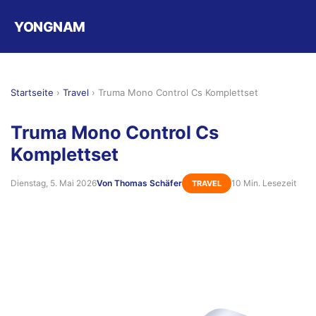
YONGNAM
Startseite
›
Travel
›
Truma Mono Control Cs Komplettset
Truma Mono Control Cs
Komplettset
Dienstag, 5. Mai 2026
Von Thomas Schäfer
10 Min. Lesezeit
TRAVEL