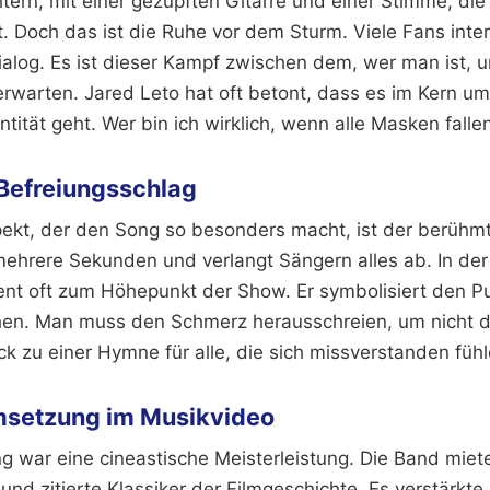
tern, mit einer gezupften Gitarre und einer Stimme, di
. Doch das ist die Ruhe vor dem Sturm. Viele Fans inter
Dialog. Es ist dieser Kampf zwischen dem, wer man ist,
rwarten. Jared Leto hat oft betont, dass es im Kern um
ntität geht. Wer bin ich wirklich, wenn alle Masken falle
 Befreiungsschlag
pekt, der den Song so besonders macht, ist der berühmt
 mehrere Sekunden und verlangt Sängern alles ab. In d
nt oft zum Höhepunkt der Show. Er symbolisiert den P
hen. Man muss den Schmerz herausschreien, um nicht da
k zu einer Hymne für alle, die sich missverstanden fühl
Umsetzung im Musikvideo
 war eine cineastische Meisterleistung. Die Band miete
und zitierte Klassiker der Filmgeschichte. Es verstärk