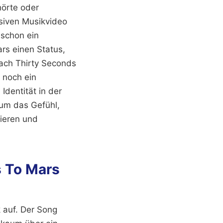
hörte oder
siven Musikvideo
 schon ein
rs einen Status,
ach Thirty Seconds
r noch ein
dentität in der
 um das Gefühl,
lieren und
s To Mars
k auf. Der Song