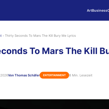
Art
Business
nt
›
Thirty Seconds To Mars The Kill Bury Me Lyrics
econds To Mars The Kill B
 2026
Von Thomas Schäfer
8 Min. Lesezeit
ENTERTAINMENT