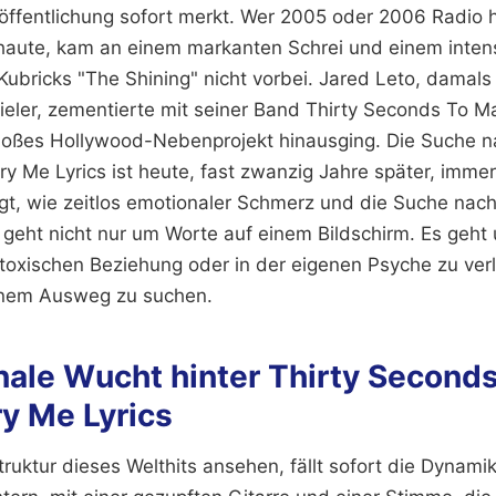
ffentlichung sofort merkt. Wer 2005 oder 2006 Radio 
haute, kam an einem markanten Schrei und einem inten
 Kubricks "The Shining" nicht vorbei. Jared Leto, damals
eler, zementierte mit seiner Band Thirty Seconds To Ma
bloßes Hollywood-Nebenprojekt hinausging. Die Suche n
ry Me Lyrics ist heute, fast zwanzig Jahre später, imme
t, wie zeitlos emotionaler Schmerz und die Suche nach I
 geht nicht nur um Worte auf einem Bildschirm. Es geht
r toxischen Beziehung oder in der eigenen Psyche zu ver
einem Ausweg zu suchen.
nale Wucht hinter Thirty Second
ry Me Lyrics
ruktur dieses Welthits ansehen, fällt sofort die Dynami