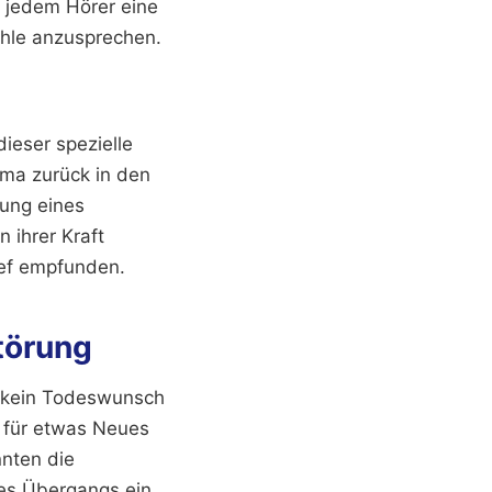
m jedem Hörer eine
ühle anzusprechen.
ieser spezielle
rama zurück in den
rung eines
 ihrer Kraft
ief empfunden.
törung
st kein Todeswunsch
z für etwas Neues
nnten die
es Übergangs ein.