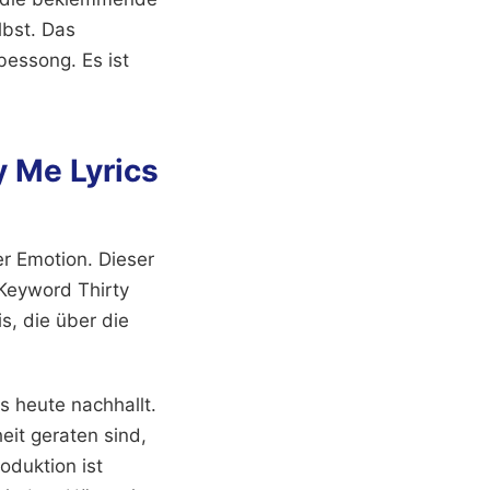
lbst. Das
bessong. Es ist
y Me Lyrics
er Emotion. Dieser
s Keyword Thirty
s, die über die
s heute nachhallt.
it geraten sind,
oduktion ist