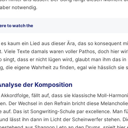
 aber notwendig.
re to watch the
t es kaum ein Lied aus dieser Ära, das so konsequent m
elt. Viele Texte damals waren voller Pathos, doch hier wi
o singt, dass er nicht lügen wird, glaubt man ihm das 
ng, die eigene Wahrheit zu finden, egal wie hässlich sie 
Analyse der Komposition
Akkordfolge, fällt auf, dass sie klassische Moll-Harmoni
n. Der Wechsel in den Refrain bricht diese Melancholie
 auf. Das ist Songwriting-Schule par excellence. Man fü
und lässt ihn dann im Licht der Scheinwerfer stehen. Di
bestehend aus Shannon Leto an den Drums, spielt hier 