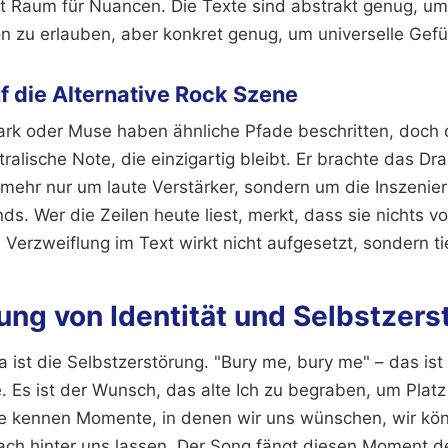
sst Raum für Nuancen. Die Texte sind abstrakt genug, u
ion zu erlauben, aber konkret genug, um universelle Gef
uf die Alternative Rock Szene
ark oder Muse haben ähnliche Pfade beschritten, doch d
tralische Note, die einzigartig bleibt. Er brachte das D
 mehr nur um laute Verstärker, sondern um die Inszenie
s. Wer die Zeilen heute liest, merkt, dass sie nichts von
 Verzweiflung im Text wirkt nicht aufgesetzt, sondern t
ung von Identität und Selbstzers
a ist die Selbstzerstörung. "Bury me, bury me" – das i
e. Es ist der Wunsch, das alte Ich zu begraben, um Plat
lle kennen Momente, in denen wir uns wünschen, wir kö
ach hinter uns lassen. Der Song fängt diesen Moment d