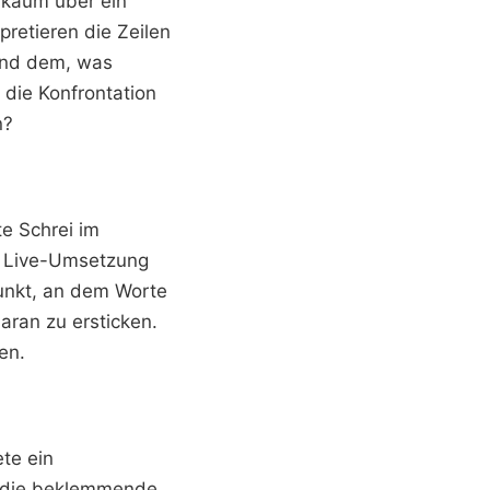
e kaum über ein
pretieren die Zeilen
 und dem, was
 die Konfrontation
n?
e Schrei im
er Live-Umsetzung
unkt, an dem Worte
ran zu ersticken.
en.
te ein
te die beklemmende