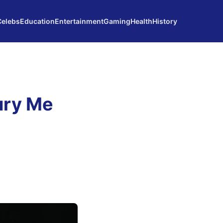
Celebs
Education
Entertainment
Gaming
Health
History
ury Me