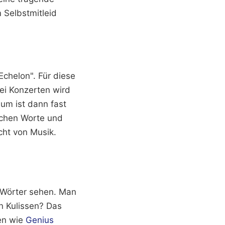
m Selbstmitleid
Echelon". Für diese
Bei Konzerten wird
aum ist dann fast
eichen Worte und
cht von Musik.
 Wörter sehen. Man
n Kulissen? Das
men wie
Genius