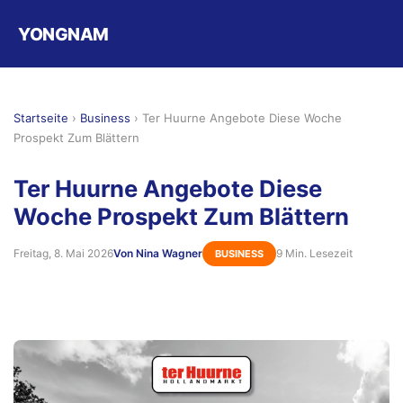
YONGNAM
Startseite
›
Business
›
Ter Huurne Angebote Diese Woche
Prospekt Zum Blättern
Ter Huurne Angebote Diese
Woche Prospekt Zum Blättern
Freitag, 8. Mai 2026
Von Nina Wagner
9 Min. Lesezeit
BUSINESS