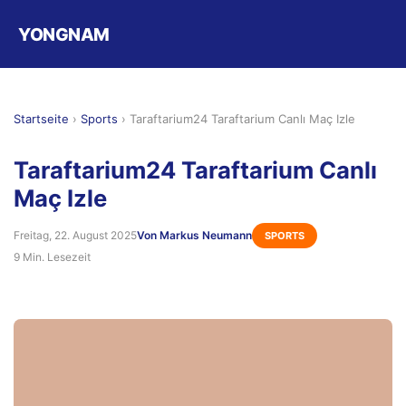
YONGNAM
Startseite
›
Sports
›
Taraftarium24 Taraftarium Canlı Maç Izle
Taraftarium24 Taraftarium Canlı
Maç Izle
Freitag, 22. August 2025
Von Markus Neumann
SPORTS
9 Min. Lesezeit