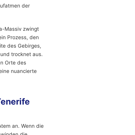
 Aufatmen der
ga-Massiv zwingt
ein Prozess, den
ite des Gebirges,
 und trocknet aus.
en Orte des
eine nuancierte
enerife
 Atem an. Wenn die
hwinden die