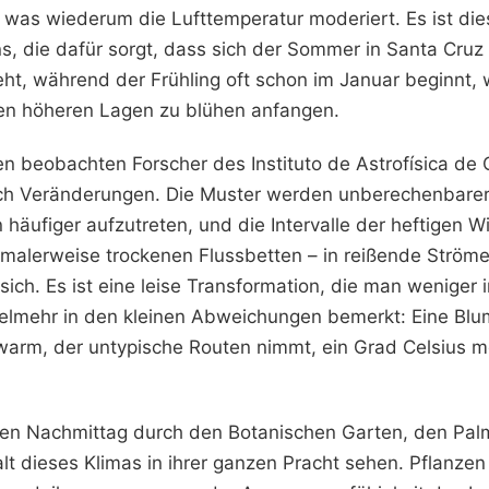
 was wiederum die Lufttemperatur moderiert. Es ist di
, die dafür sorgt, dass sich der Sommer in Santa Cruz 
ht, während der Frühling oft schon im Januar beginnt,
n höheren Lagen zu blühen anfangen.
en beobachten Forscher des Instituto de Astrofísica de 
ch Veränderungen. Die Muster werden unberechenbarer
 häufiger aufzutreten, und die Intervalle der heftigen W
rmalerweise trockenen Flussbetten – in reißende Ström
ich. Es ist eine leise Transformation, die man weniger 
ielmehr in den kleinen Abweichungen bemerkt: Eine Blum
hwarm, der untypische Routen nimmt, ein Grad Celsius 
n Nachmittag durch den Botanischen Garten, den Pal
lt dieses Klimas in ihrer ganzen Pracht sehen. Pflanzen 