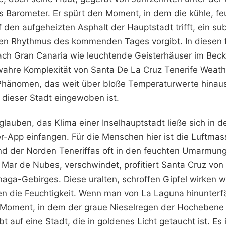
es Barometer. Er spürt den Moment, in dem die kühle, fe
den aufgeheizten Asphalt der Hauptstadt trifft, ein subt
en Rhythmus des kommenden Tages vorgibt. In diesen 
ch Gran Canaria wie leuchtende Geisterhäuser im Bec
 wahre Komplexität von Santa De La Cruz Tenerife Weath
hänomen, das weit über bloße Temperaturwerte hinausg
 dieser Stadt eingewoben ist.
u glauben, das Klima einer Inselhauptstadt ließe sich in d
er-App einfangen. Für die Menschen hier ist die Luftmas
d der Norden Teneriffas oft in den feuchten Umarmun
ar de Nubes, verschwindet, profitiert Santa Cruz von 
aga-Gebirges. Diese uralten, schroffen Gipfel wirken w
n die Feuchtigkeit. Wenn man von La Laguna hinunterfä
 Moment, in dem der graue Nieselregen der Hochebene pl
bt auf eine Stadt, die in goldenes Licht getaucht ist. Es 