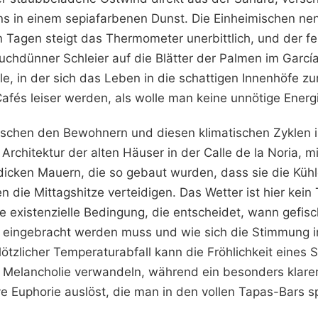
s in einem sepiafarbenen Dunst. Die Einheimischen nen
sen Tagen steigt das Thermometer unerbittlich, und der 
auchdünner Schleier auf die Blätter der Palmen im Garcí
ille, in der sich das Leben in die schattigen Innenhöfe z
afés leiser werden, als wolle man keine unnötige Energ
schen den Bewohnern und diesen klimatischen Zyklen ist
 Architektur der alten Häuser in der Calle de la Noria, m
icken Mauern, die so gebaut wurden, dass sie die Küh
 die Mittagshitze verteidigen. Das Wetter ist hier kein
ine existenzielle Bedingung, die entscheidet, wann gefis
d eingebracht werden muss und wie sich die Stimmung 
plötzlicher Temperaturabfall kann die Fröhlichkeit eines 
 Melancholie verwandeln, während ein besonders klare
ve Euphorie auslöst, die man in den vollen Tapas-Bars 