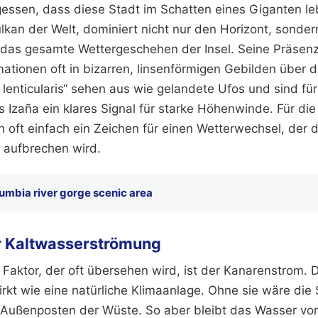
gessen, dass diese Stadt im Schatten eines Giganten leb
ulkan der Welt, dominiert nicht nur den Horizont, sonder
nt das gesamte Wettergeschehen der Insel. Seine Präsenz
ationen oft in bizarren, linsenförmigen Gebilden über d
 lenticularis“ sehen aus wie gelandete Ufos und sind fü
 Izaña ein klares Signal für starke Höhenwinde. Für di
h oft einfach ein Zeichen für einen Wetterwechsel, der d
s aufbrechen wird.
umbia river gorge scenic area
er Kaltwasserströmung
Faktor, der oft übersehen wird, ist der Kanarenstrom. 
kt wie eine natürliche Klimaanlage. Ohne sie wäre die 
r Außenposten der Wüste. So aber bleibt das Wasser vor