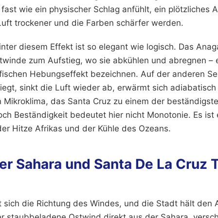
fast wie ein physischer Schlag anfühlt, ein plötzliches
uft trockener und die Farben schärfer werden.
inter diesem Effekt ist so elegant wie logisch. Das Ana
twinde zum Aufstieg, wo sie abkühlen und abregnen – 
afischen Hebungseffekt bezeichnen. Auf der anderen Se
liegt, sinkt die Luft wieder ab, erwärmt sich adiabatisch
in Mikroklima, das Santa Cruz zu einem der beständigst
ch Beständigkeit bedeutet hier nicht Monotonie. Es ist 
er Hitze Afrikas und der Kühle des Ozeans.
er Sahara und Santa De La Cruz T
t sich die Richtung des Windes, und die Stadt hält den
r staubbeladene Ostwind direkt aus der Sahara, versc