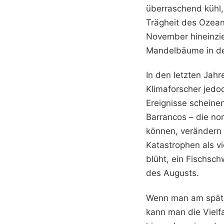
überraschend kühl,
Trägheit des Ozeans
November hineinzie
Mandelbäume in de
In den letzten Jahr
Klimaforscher jedo
Ereignisse scheinen
Barrancos – die no
können, verändern s
Katastrophen als v
blüht, ein Fischsc
des Augusts.
Wenn man am späte
kann man die Vielfa