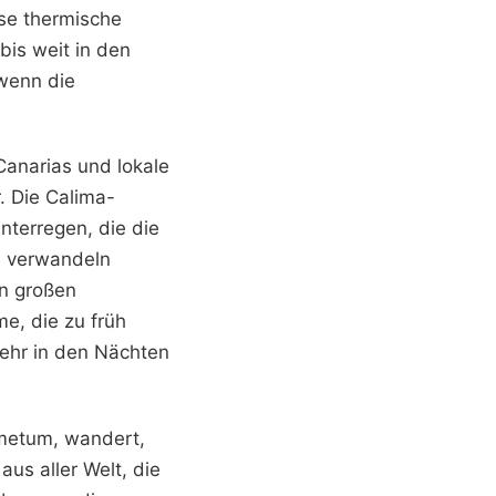
ese thermische
bis weit in den
 wenn die
Canarias und lokale
. Die Calima-
interregen, die die
e verwandeln
in großen
e, die zu früh
mehr in den Nächten
metum, wandert,
aus aller Welt, die