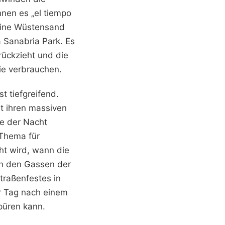
nen es „el tiempo
feine Wüstensand
a Sanabria Park. Es
urückzieht und die
ie verbrauchen.
 tiefgreifend.
it ihren massiven
le der Nacht
 Thema für
cht wird, wann die
in den Gassen der
Straßenfestes in
r Tag nach einem
spüren kann.