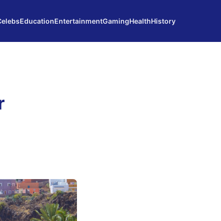
Celebs
Education
Entertainment
Gaming
Health
History
r