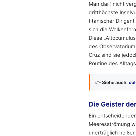
Man darf nicht ver
dritthöchste Inselv
titanischer Dirige
sich die Wolkenform
Diese „Altocumulus
des Observatoriums
Cruz sind sie jedoc
Routine des Alltag
👉
Siehe auch:
col
Die Geister d
Ein entscheidender 
Meeresströmung wir
unerträglich heiße