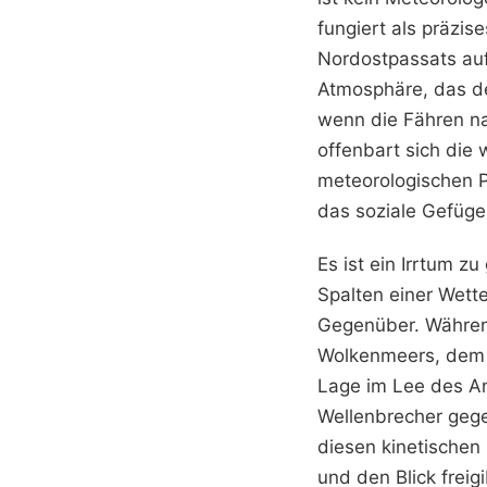
fungiert als präzis
Nordostpassats auf 
Atmosphäre, das d
wenn die Fähren na
offenbart sich die
meteorologischen P
das soziale Gefüge
Es ist ein Irrtum z
Spalten einer Wett
Gegenüber. Währen
Wolkenmeers, dem M
Lage im Lee des An
Wellenbrecher gege
diesen kinetischen
und den Blick freigi