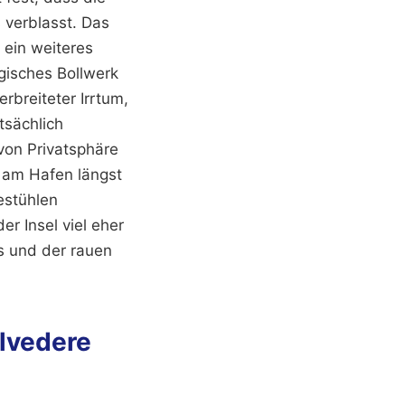
 verblasst. Das
 ein weiteres
ogisches Bollwerk
rbreiteter Irrtum,
tsächlich
von Privatsphäre
n am Hafen längst
estühlen
er Insel viel eher
s und der rauen
lvedere