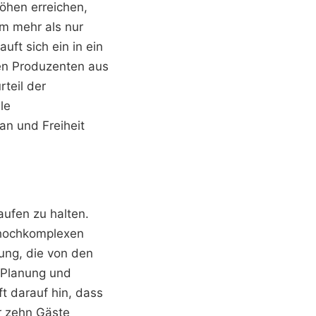
öhen erreichen,
um mehr als nur
uft sich ein in ein
len Produzenten aus
teil der
le
n und Freiheit
aufen zu halten.
r hochkomplexen
tung, die von den
 Planung und
t darauf hin, dass
ür zehn Gäste