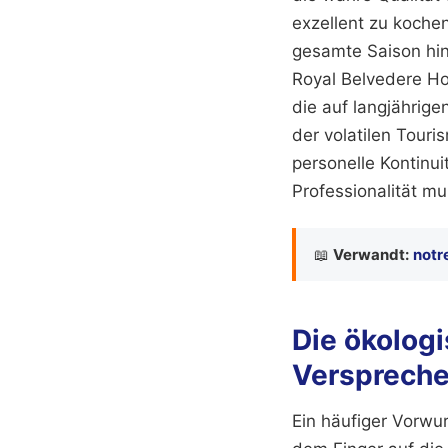
exzellent zu koche
gesamte Saison hin
Royal Belvedere Ho
die auf langjährige
der volatilen Touri
personelle Kontinui
Professionalität mu
📖
Verwandt:
notr
Die ökologi
Versprech
Ein häufiger Vorwur