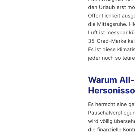
den Urlaub erst mö
Öffentlichkeit ausg
die Mittagsruhe. Hi
Luft ist messbar k
35-Grad-Marke kein
Es ist diese klimat
jeder noch so teur
Warum All-I
Hersonisso
Es herrscht eine g
Pauschalverpflegun
wird völlig überseh
die finanzielle Kont