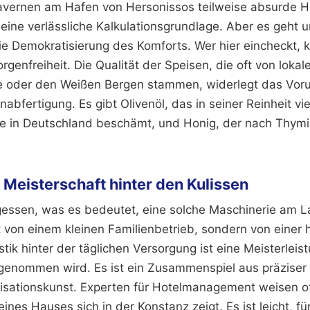
Tavernen am Hafen von Hersonissos teilweise absurde H
eine verlässliche Kalkulationsgrundlage. Aber es geht 
e Demokratisierung des Komforts. Wer hier eincheckt, ka
genfreiheit. Die Qualität der Speisen, die oft von loka
 oder den Weißen Bergen stammen, widerlegt das Vorur
nabfertigung. Es gibt Olivenöl, das in seiner Reinheit vie
 in Deutschland beschämt, und Honig, der nach Thymia
e Meisterschaft hinter den Kulissen
gessen, was es bedeutet, eine solche Maschinerie am L
ht von einem kleinen Familienbetrieb, sondern von eine
stik hinter der täglichen Versorgung ist eine Meisterleis
enommen wird. Es ist ein Zusammenspiel aus präziser
visationskunst. Experten für Hotelmanagement weisen of
eines Hauses sich in der Konstanz zeigt. Es ist leicht, f