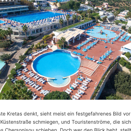
e Kretas denkt, sieht meist ein festgefahrenes Bild vo
e Küstenstraße schmiegen, und Touristenströme, die sic
 Chersonisou schieben. Doch wer den Blick hebt, stellt