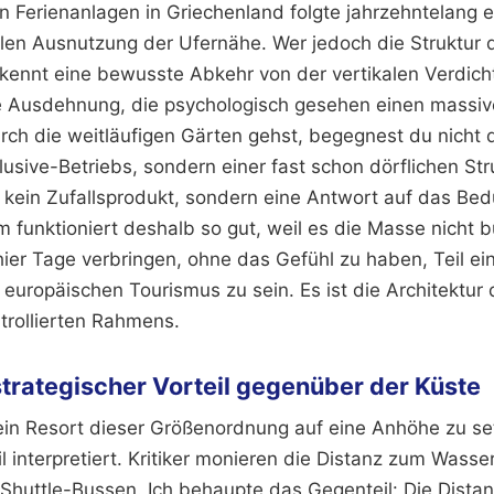
on Ferienanlagen in Griechenland folgte jahrzehntelang 
en Ausnutzung der Ufernähe. Wer jedoch die Struktur d
rkennt eine bewusste Abkehr von der vertikalen Verdich
e Ausdehnung, die psychologisch gesehen einen massi
ch die weitläufigen Gärten gehst, begegnest du nicht 
clusive-Betriebs, sondern einer fast schon dörflichen Str
 kein Zufallsprodukt, sondern eine Antwort auf das Bed
 funktioniert deshalb so gut, weil es die Masse nicht 
hier Tage verbringen, ohne das Gefühl zu haben, Teil ein
uropäischen Tourismus zu sein. Es ist die Architektur d
trollierten Rahmens.
strategischer Vorteil gegenüber der Küste
ein Resort dieser Größenordnung auf eine Anhöhe zu set
il interpretiert. Kritiker monieren die Distanz zum Wasse
huttle-Bussen. Ich behaupte das Gegenteil: Die Distanz 