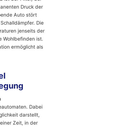
manenten Druck der
upende Auto stört
 Schalldämpfer. Die
aturen jenseits der
 Wohlbefinden ist.
tion ermöglicht als
el
legung
a
keautomaten. Dabei
ichkeit darstellt,
einer Zeit, in der