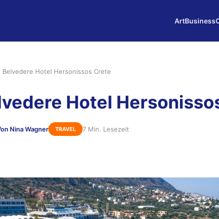
Art
Business
l Belvedere Hotel Hersonissos Crete
lvedere Hotel Hersonisso
Von Nina Wagner
7 Min. Lesezeit
TRAVEL