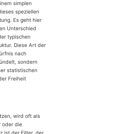
einem simplen
ieses speziellen
tung. Es geht hier
ven Unterschied
der typischen
uktur. Diese Art der
ürfnis nach
bündelt, sondern
er statistischen
er Freiheit
zen, wird oft als
r oder die
ist der Filter, der