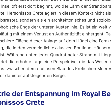
Insel oft erst dort beginnt, wo der Lärm der Strandbars
el Hersonissos Crete agiert in diesem Kontext nicht als
bsresort, sondern als ein architektonisches und soziol
hobische Enge der unteren Küstenlinie. Es ist ein weit ve
äufig mit einem Verlust an Authentizität einhergeht. Ta
e schiere Fläche dieser Anlage auf dem Hügel eine Form 
g, die in den vermeintlich exklusiven Boutique-Häuser
ist. Während unten jeder Quadratmeter Strand mit Lieg
ietet die erhöhte Lage eine Perspektive, die das Wesen d
rast zwischen dem endlosen Blau des Kretischen Meere
er dahinter aufsteigenden Berge.
rie der Entspannung im Royal Be
onissos Crete