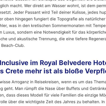
glich macht. Wer direkt am Wasser wohnt, ist dem per
esetzt. Jeder Passant wird Teil deiner Kulisse, jedes h
er oben hingegen fungiert die Topografie als natürlicher
ühler, was in den kretischen Sommermonaten mit Temper
 Luxus, sondern eine Notwendigkeit für das körperliche
ische und akustische Trennung, die eine tiefere Regenera
e Beach-Club.
nclusive im Royal Belvedere Hot
s Crete mehr ist als bloße Verpf
ewisse Arroganz in Reisekreisen, wenn es um das Them
g geht. Man rümpft die Nase über Buffets und Geträn
en, dass dieses Modell für viele Familien die einzige Mögl
rolle über die wichtigste Zeit des Jahres zu behalten. In 