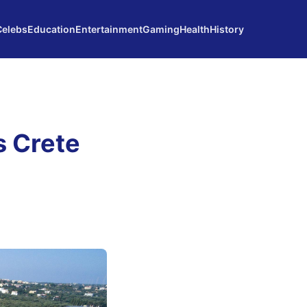
Celebs
Education
Entertainment
Gaming
Health
History
s Crete