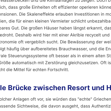
 Wasserbecken und die Klimaanlagen zu zeigen. Doch b
ich, dass große Einheiten oft effizienter operieren könne
Pensionen. Die Skaleneffekte erlauben Investitionen in 
en, die für einen kleinen Vermieter schlicht unbezahlba
tbares Gut. Die großen Häuser haben längst erkannt, 
 bedroht. Deshalb wird hier mit einer Akribie recycelt und
tronomie oft vergeblich sucht. Die Bewässerung der wei
lgt häufig über aufbereitetes Brauchwasser, und die En
rale Steuerungssysteme oft besser als in einem alten St
röße automatisch mit Zerstörung gleichzusetzen. Oft is
ht die Mittel für echten Fortschritt.
lle Brücke zwischen Resort und H
olcher Anlagen oft vor, sie würden das "echte" Grieche
assende Sichtweise, die davon ausgeht, dass Authentizit