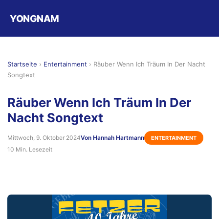
YONGNAM
Startseite
›
Entertainment
›
Räuber Wenn Ich Träum In Der Nacht
Songtext
Räuber Wenn Ich Träum In Der
Nacht Songtext
Mittwoch, 9. Oktober 2024
Von Hannah Hartmann
ENTERTAINMENT
10 Min. Lesezeit