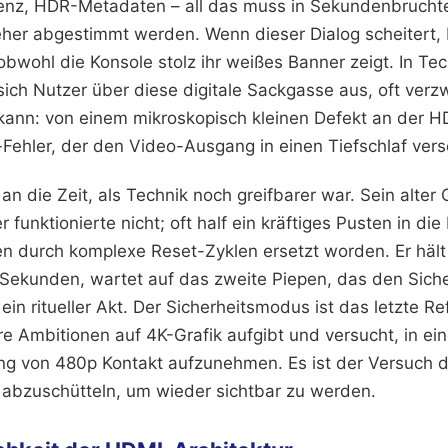
enz, HDR-Metadaten – all das muss in Sekundenbrucht
her abgestimmt werden. Wenn dieser Dialog scheitert, 
obwohl die Konsole stolz ihr weißes Banner zeigt. In Te
ich Nutzer über diese digitale Sackgasse aus, oft verzwe
 kann: von einem mikroskopisch kleinen Defekt an der H
Fehler, der den Video-Ausgang in einen Tiefschlaf verse
 an die Zeit, als Technik noch greifbarer war. Sein alte
r funktionierte nicht; oft half ein kräftiges Pusten in d
en durch komplexe Reset-Zyklen ersetzt worden. Er häl
e Sekunden, wartet auf das zweite Piepen, das den Sic
st ein ritueller Akt. Der Sicherheitsmodus ist das letzte R
e Ambitionen auf 4K-Grafik aufgibt und versucht, in ein
g von 480p Kontakt aufzunehmen. Es ist der Versuch d
 abzuschütteln, um wieder sichtbar zu werden.