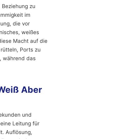
n Beziehung zu
timmigkeit im
tung, die vor
anisches, weißes
diese Macht auf die
ütteln, Ports zu
n, während das
 Weiß Aber
isekunden und
eine Leitung für
t. Auflösung,