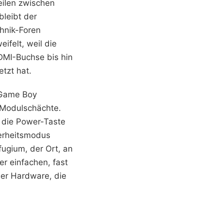
eilen zwischen
bleibt der
chnik-Foren
ifelt, weil die
DMI-Buchse bis hin
tzt hat.
r Game Boy
ie Modulschächte.
t die Power-Taste
herheitsmodus
efugium, der Ort, an
er einfachen, fast
er Hardware, die