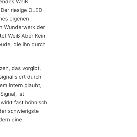
hlendes Weiß
. Der riesige OLED-
ines eigenen
ein Wunderwerk der
tet Weiß Aber Kein
eude, die ihn durch
zen, das vorgibt,
ignalisiert durch
em intern glaubt,
ignal, ist
wirkt fast höhnisch
der schwierigste
ndern eine