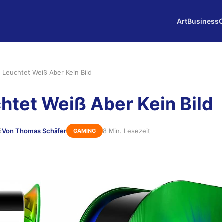
Art
Business
 Leuchtet Weiß Aber Kein Bild
htet Weiß Aber Kein Bild
5
Von Thomas Schäfer
8 Min. Lesezeit
GAMING