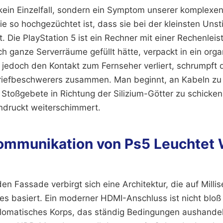
t kein Einzelfall, sondern ein Symptom unserer komplexe
e so hochgezüchtet ist, dass sie bei der kleinsten Uns
. Die PlayStation 5 ist ein Rechner mit einer Rechenleis
h ganze Serverräume gefüllt hätte, verpackt in ein org
jedoch den Kontakt zum Fernseher verliert, schrumpft 
iefbeschwerers zusammen. Man beginnt, an Kabeln zu r
 Stoßgebete in Richtung der Silizium-Götter zu schicke
ndruckt weiterschimmert.
 Kommunikation von Ps5 Leuchtet
en Fassade verbirgt sich eine Architektur, die auf Mill
s basiert. Ein moderner HDMI-Anschluss ist nicht bloß 
diplomatisches Korps, das ständig Bedingungen aushandel