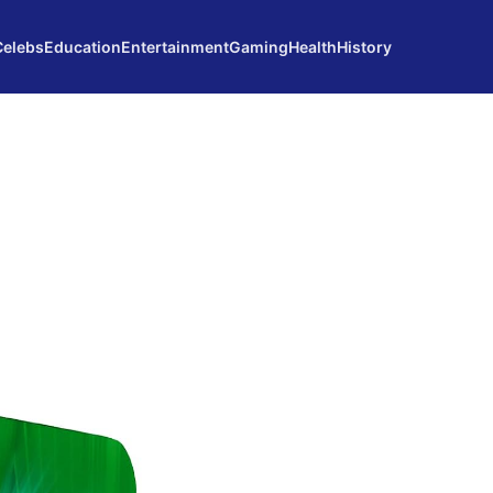
Celebs
Education
Entertainment
Gaming
Health
History