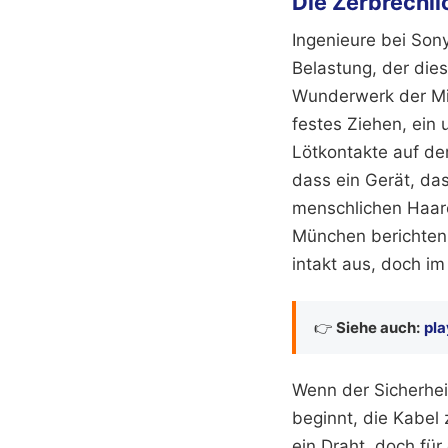
Die Zerbrechli
Ingenieure bei So
Belastung, der dies
Wunderwerk der Mini
festes Ziehen, ein 
Lötkontakte auf der
dass ein Gerät, das
menschlichen Haare
München berichten 
intakt aus, doch im
👉
Siehe auch:
pla
Wenn der Sicherheit
beginnt, die Kabel 
ein Draht, doch für