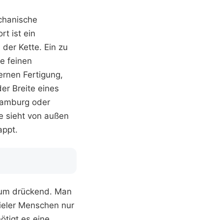
chanische
rt ist ein
der Kette. Ein zu
e feinen
ernen Fertigung,
er Breite eines
Hamburg oder
e sieht von außen
appt.
Raum drückend. Man
vieler Menschen nur
ötigt es eine