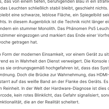
s, das von einem tiefen, beruhigenden Blau in ein stra
das Leuchten schließlich stabil bleibt, geschieht nichts
bleibt eine schwarze, leblose Fläche, ein Spiegelbild se
hts. In diesem Augenblick ist die Technik nicht länger 
ondern ein stummer Monolith. Das Phänomen Ps5 Leuch
ohnzimmer eingezogen und markiert das Ende einer Vorfr
woche getragen hat.
e Form der modernen Einsamkeit, vor einem Gerät zu sit
rend es in Wahrheit den Dienst verweigert. Die Konsole s
dass sie ordnungsgemäß hochgefahren ist, dass das Syst
r Ordnung. Doch die Brücke zur Wahrnehmung, das HDMI-S
starrt auf das weiße Band an der Flanke des Geräts. Es 
n Reinheit. In der Welt der Hardware-Diagnose ist dies 
rcode, kein rotes Blinklicht, das Gefahr signalisiert, so
tionalität, die an der Realität scheitert.