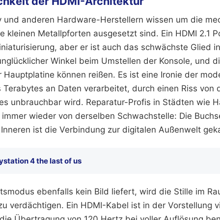
chkeit der HDMI-Architektur
ny und anderen Hardware-Herstellern wissen um die me
e kleinen Metallpforten ausgesetzt sind. Ein HDMI 2.1 Po
aturisierung, aber er ist auch das schwächste Glied in 
unglücklicher Winkel beim Umstellen der Konsole, und di
 Hauptplatine können reißen. Es ist eine Ironie der mod
 Terabytes an Daten verarbeitet, durch einen Riss von d
s unbrauchbar wird. Reparatur-Profis in Städten wie 
immer wieder von derselben Schwachstelle: Die Buchs
 Inneren ist die Verbindung zur digitalen Außenwelt gek
ystation 4 the last of us
smodus ebenfalls kein Bild liefert, wird die Stille im 
zu verdächtigen. Ein HDMI-Kabel ist in der Vorstellung 
 die Übertragung von 120 Hertz bei voller Auflösung ben