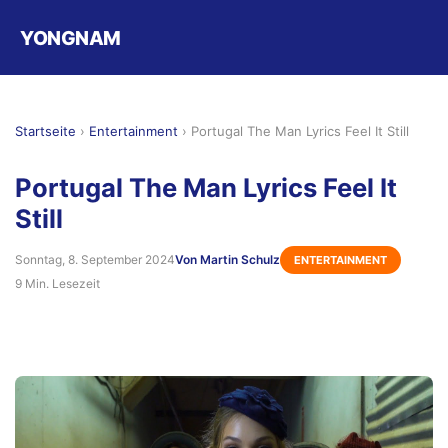
YONGNAM
Startseite
›
Entertainment
›
Portugal The Man Lyrics Feel It Still
Portugal The Man Lyrics Feel It
Still
Sonntag, 8. September 2024
Von Martin Schulz
ENTERTAINMENT
9 Min. Lesezeit