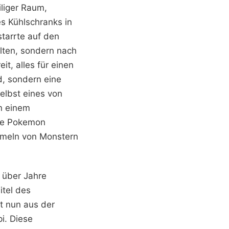
iliger Raum,
s Kühlschranks in
starrte auf den
hlten, sondern nach
t, alles für einen
, sondern eine
selbst eines von
n einem
ete Pokemon
mmeln von Monstern
 über Jahre
itel des
t nun aus der
i. Diese