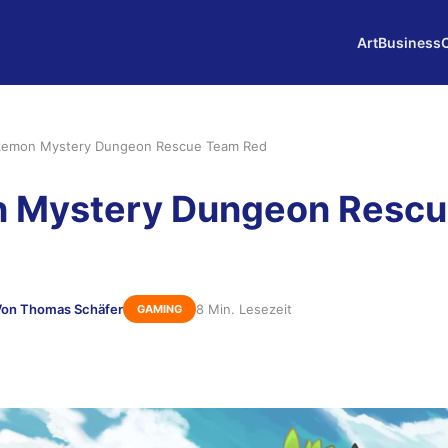
Art
Business
kemon Mystery Dungeon Rescue Team Red
 Mystery Dungeon Resc
Von Thomas Schäfer
8 Min. Lesezeit
GAMING