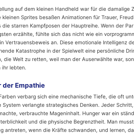
tellung auf dem kleinen Handheld war für die damalige
e kleinen Sprites besaßen Animationen für Trauer, Freu
als die starren Kampfposen der Hauptreihe. Wenn der Pa
ten erzählte, fühlte sich das nicht wie ein vorprogramm
ein Vertrauensbeweis an. Diese emotionale Intelligenz d
hende Katastrophe in der Spielwelt eine persönliche Dri
m, die Welt zu retten, weil man der Auserwählte war, so
 ihr lebten.
r der Empathie
Farben verbarg sich eine mechanische Tiefe, die oft un
 System verlangte strategisches Denken. Jeder Schritt
machte, verbrauchte Mageninhalt. Hunger war ein ständi
Sterblichkeit und die physische Begrenztheit. Man muss
g antreten, wenn die Kräfte schwanden, und lernen, da