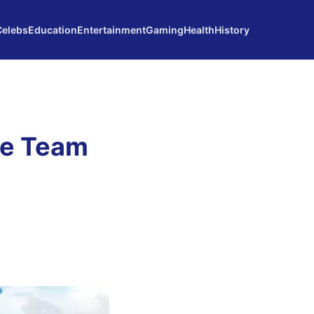
Celebs
Education
Entertainment
Gaming
Health
History
ue Team