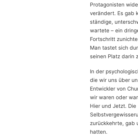
Protagonisten wide
verändert. Es gab k
ständige, untersch
wartete – ein drin
Fortschritt zunich
Man tastet sich du
seinen Platz darin 
In der psychologis
die wir uns über u
Entwickler von Chu
wir waren oder war
Hier und Jetzt. Di
Selbstvergewisseru
zurückkehrte, gab u
hatten.