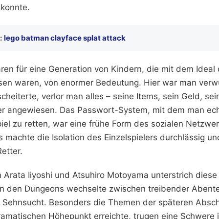
 konnte.
:
lego batman clayface splat attack
ren für eine Generation von Kindern, die mit dem Idea
en waren, von enormer Bedeutung. Hier war man ver
heiterte, verlor man alles – seine Items, sein Geld, se
rer angewiesen. Das Passwort-System, mit dem man ech
iel zu retten, war eine frühe Form des sozialen Netzwe
Es machte die Isolation des Einzelspielers durchlässig un
etter.
 Arata Iiyoshi und Atsuhiro Motoyama unterstrich dies
 in den Dungeons wechselte zwischen treibender Abente
 Sehnsucht. Besonders die Themen der späteren Absch
ramatischen Höhepunkt erreichte, trugen eine Schwere i