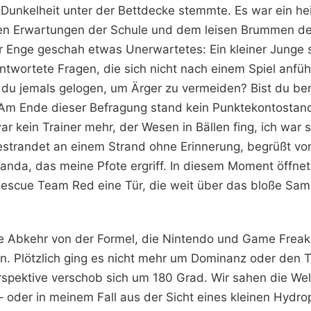
 Dunkelheit unter der Bettdecke stemmte. Es war ein he
en Erwartungen der Schule und dem leisen Brummen de
er Enge geschah etwas Unerwartetes: Ein kleiner Junge 
ntwortete Fragen, die sich nicht nach einem Spiel anfü
 du jemals gelogen, um Ärger zu vermeiden? Bist du berei
Am Ende dieser Befragung stand kein Punktekontostand
r kein Trainer mehr, der Wesen in Bällen fing, ich war 
strandet an einem Strand ohne Erinnerung, begrüßt vo
nda, das meine Pfote ergriff. In diesem Moment öffn
escue Team Red eine Tür, die weit über das bloße Sa
le Abkehr von der Formel, die Nintendo und Game Freak
en. Plötzlich ging es nicht mehr um Dominanz oder den T
spektive verschob sich um 180 Grad. Wir sahen die Wel
 oder in meinem Fall aus der Sicht eines kleinen Hydrop