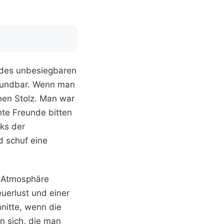
l des unbesiegbaren
wundbar. Wenn man
inen Stolz. Man war
te Freunde bitten
rks der
d schuf eine
e Atmosphäre
uerlust und einer
nitte, wenn die
n sich, die man