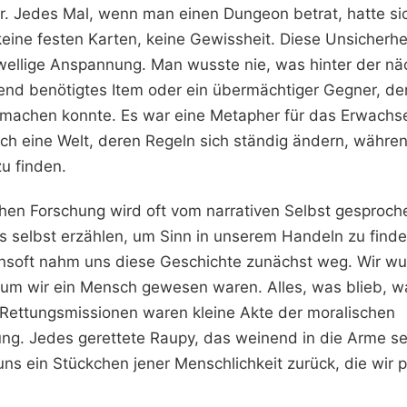
r. Jedes Mal, wenn man einen Dungeon betrat, hatte sic
eine festen Karten, keine Gewissheit. Diese Unsicherhe
wellige Anspannung. Man wusste nie, was hinter der n
gend benötigtes Item oder ein übermächtiger Gegner, d
temachen konnte. Es war eine Metapher für das Erwachs
rch eine Welt, deren Regeln sich ständig ändern, währe
zu finden.
chen Forschung wird oft vom narrativen Selbst gesproch
ns selbst erzählen, um Sinn in unserem Handeln zu find
nsoft nahm uns diese Geschichte zunächst weg. Wir wu
um wir ein Mensch gewesen waren. Alles, was blieb, w
e Rettungsmissionen waren kleine Akte der moralischen
ng. Jedes gerettete Raupy, das weinend in die Arme se
ns ein Stückchen jener Menschlichkeit zurück, die wir p