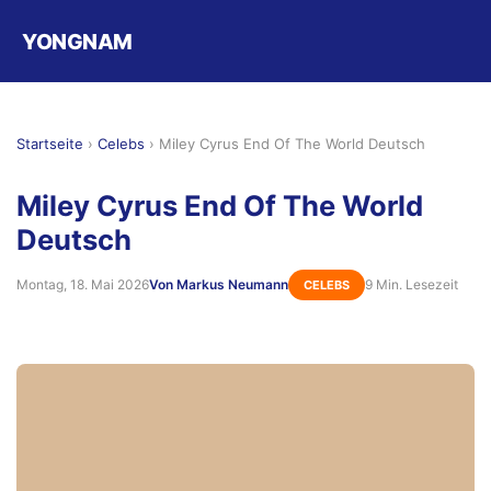
YONGNAM
Startseite
›
Celebs
›
Miley Cyrus End Of The World Deutsch
Miley Cyrus End Of The World
Deutsch
Montag, 18. Mai 2026
Von Markus Neumann
9 Min. Lesezeit
CELEBS