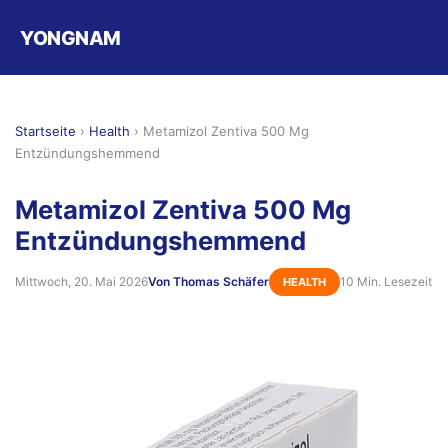
YONGNAM
Startseite
›
Health
›
Metamizol Zentiva 500 Mg
Entzündungshemmend
Metamizol Zentiva 500 Mg
Entzündungshemmend
Mittwoch, 20. Mai 2026
Von Thomas Schäfer
10 Min. Lesezeit
HEALTH