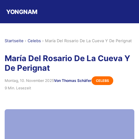
YONGNAM
Startseite
›
Celebs
›
María Del Rosario De La Cueva Y De Perignat
María Del Rosario De La Cueva Y
De Perignat
Montag, 10. November 2025
Von Thomas Schäfer
CELEBS
9 Min. Lesezeit