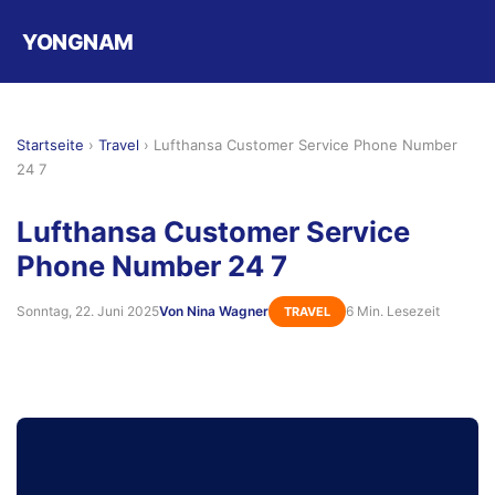
YONGNAM
Startseite
›
Travel
›
Lufthansa Customer Service Phone Number
24 7
Lufthansa Customer Service
Phone Number 24 7
Sonntag, 22. Juni 2025
Von Nina Wagner
6 Min. Lesezeit
TRAVEL