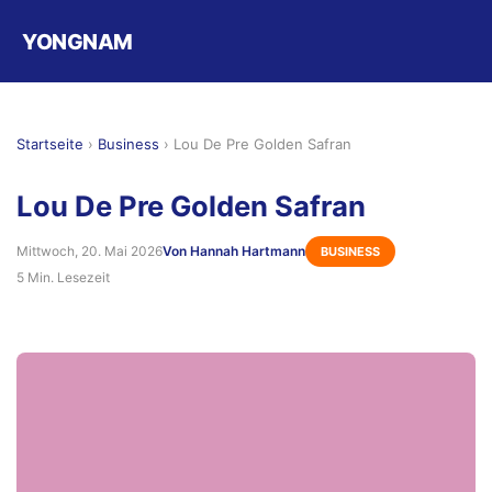
YONGNAM
Startseite
›
Business
›
Lou De Pre Golden Safran
Lou De Pre Golden Safran
Mittwoch, 20. Mai 2026
Von Hannah Hartmann
BUSINESS
5 Min. Lesezeit