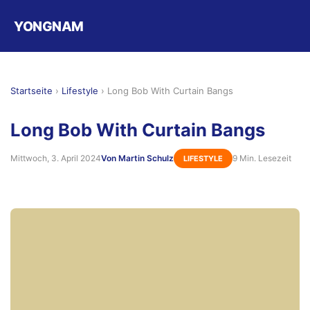
YONGNAM
Startseite
›
Lifestyle
›
Long Bob With Curtain Bangs
Long Bob With Curtain Bangs
Mittwoch, 3. April 2024
Von Martin Schulz
9 Min. Lesezeit
LIFESTYLE