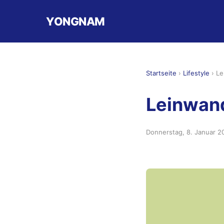
YONGNAM
Startseite
›
Lifestyle
›
Le
Leinwand
Donnerstag, 8. Januar 2