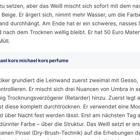
zu setzen, aber das Weiß mischt sich sofort mit dem n
Beige. Er ärgert sich, nimmt mehr Wasser, um die Farbe
nd durchhängt. Am Ende hat er ein schweres, nasses S
d nach dem Trocknen wellig bleibt. Er hat 50 Euro Materi
Müll.
ael kors michael kors perfume
tiker grundiert die Leinwand zuerst zweimal mit Gesso,
ontrollieren. Er mischt sich drei Nuancen von Umbra in
ig Trocknungsverzögerer (Retarder) hinzu. Zuerst legt e
st diese komplett durchtrocknen. Er verwendet eine Mod
d über Nacht fest werden lässt. Erst am nächsten Tag ar
dünnter Farbe – über die Struktur. Das Weiß setzt er e
kenen Pinsel (Dry-Brush-Technik) auf die Erhebungen der