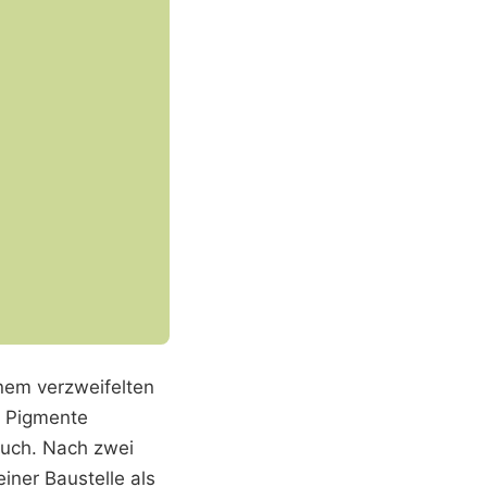
inem verzweifelten
e Pigmente
such. Nach zwei
iner Baustelle als