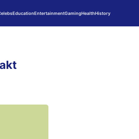
Celebs
Education
Entertainment
Gaming
Health
History
akt