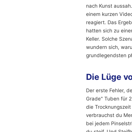
nach Kunst aussah.
einem kurzen Video
reagiert. Das Erge
hatten sich zu ein
Keller. Solche Szen
wundern sich, warum
grundlegendsten ph
Die Lüge vo
Der erste Fehler, d
Grade" Tuben für 2
die Trocknungszeit
verbrauchst du Men
bei jedem Pinselst
du steif. Und Steifh