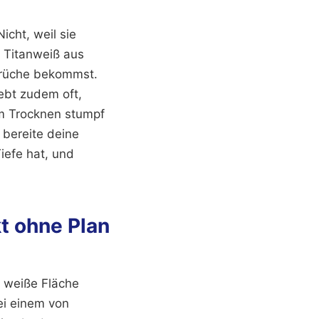
icht, weil sie
er Titanweiß aus
brüche bekommst.
lebt zudem oft,
em Trocknen stumpf
 bereite deine
iefe hat, und
t ohne Plan
e weiße Fläche
bei einem von