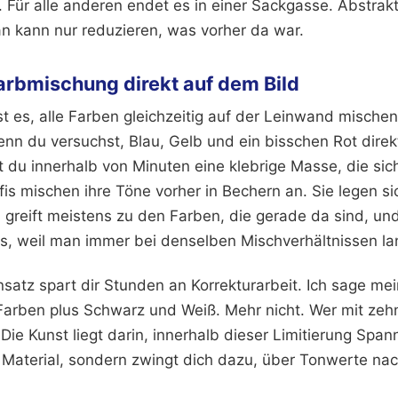
Für alle anderen endet es in einer Sackgasse. Abstrak
n kann nur reduzieren, was vorher da war.
Farbmischung direkt auf dem Bild
 ist es, alle Farben gleichzeitig auf der Leinwand mischen
Wenn du versuchst, Blau, Gelb und ein bisschen Rot dir
t du innerhalb von Minuten eine klebrige Masse, die sic
is mischen ihre Töne vorher in Bechern an. Sie legen sic
, greift meistens zu den Farben, die gerade da sind, u
aus, weil man immer bei denselben Mischverhältnissen la
Ansatz spart dir Stunden an Korrekturarbeit. Ich sage me
Farben plus Schwarz und Weiß. Mehr nicht. Wer mit zehn
Die Kunst liegt darin, innerhalb dieser Limitierung Spa
r Material, sondern zwingt dich dazu, über Tonwerte na