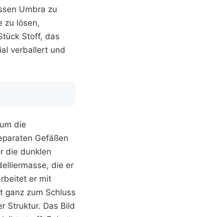
assen Umbra zu
 zu lösen,
tück Stoff, das
al verballert und
 um die
 separaten Gefäßen
r die dunklen
elliermasse, die er
beitet er mit
rst ganz zum Schluss
 Struktur. Das Bild