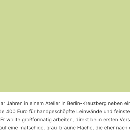
aar Jahren in einem Atelier in Berlin-Kreuzberg neben e
ade 400 Euro für handgeschöpfte Leinwände und feinst
Er wollte großformatig arbeiten, direkt beim ersten Ver
auf eine matschige, grau-braune Fläche, die eher nach e