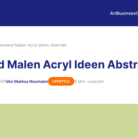
Art
Business
inwand Malen Acryl Ideen Abstrakt
 Malen Acryl Ideen Abstr
026
Von Markus Neumann
8 Min. Lesezeit
LIFESTYLE