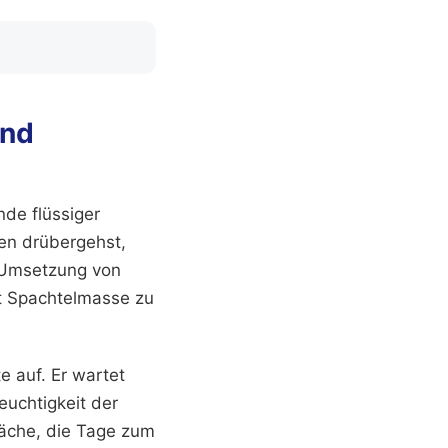
und
unde flüssiger
ten drübergehst,
r Umsetzung von
t Spachtelmasse zu
e auf. Er wartet
euchtigkeit der
läche, die Tage zum