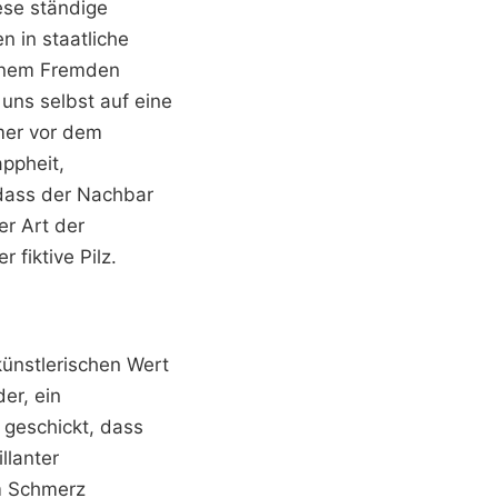
ese ständige
n in staatliche
einem Fremden
r uns selbst auf eine
mer vor dem
appheit,
dass der Nachbar
er Art der
 fiktive Pilz.
künstlerischen Wert
der, ein
 geschickt, dass
llanter
em Schmerz