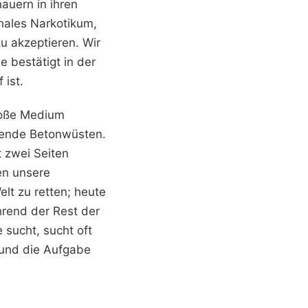
auern in ihren
onales Narkotikum,
u akzeptieren. Wir
e bestätigt in der
ist.
bloße Medium
llende Betonwüsten.
t zwei Seiten
en unsere
lt zu retten; heute
ährend der Rest der
e sucht, sucht oft
 und die Aufgabe