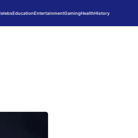
Celebs
Education
Entertainment
Gaming
Health
History