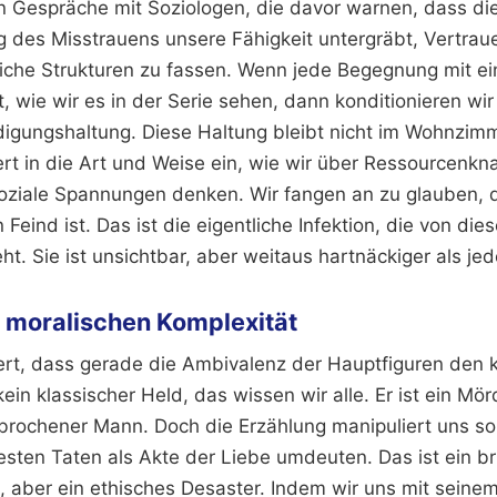
an Gespräche mit Soziologen, die davor warnen, dass di
 des Misstrauens unsere Fähigkeit untergräbt, Vertraue
liche Strukturen zu fassen. Wenn jede Begegnung mit 
st, wie wir es in der Serie sehen, dann konditionieren wi
igungshaltung. Diese Haltung bleibt nicht im Wohnzim
ert in die Art und Weise ein, wie wir über Ressourcenkn
oziale Spannungen denken. Wir fangen an zu glauben, 
 Feind ist. Das ist die eigentliche Infektion, die von dies
. Sie ist unsichtbar, aber weitaus hartnäckiger als jeder
er moralischen Komplexität
ert, dass gerade die Ambivalenz der Hauptfiguren den 
ein klassischer Held, das wissen wir alle. Er ist ein Mör
brochener Mann. Doch die Erzählung manipuliert uns so
sten Taten als Akte der Liebe umdeuten. Das ist ein bri
k, aber ein ethisches Desaster. Indem wir uns mit sein