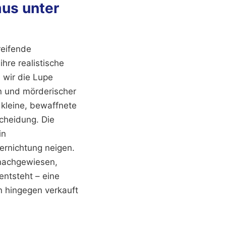
mus unter
reifende
ihre realistische
 wir die Lupe
on und mörderischer
 kleine, bewaffnete
scheidung. Die
in
Vernichtung neigen.
 nachgewiesen,
ntsteht – eine
on hingegen verkauft