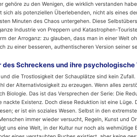
er gehöre zu den Wenigen, die wirklich verstanden habe
eht sich als potenziellen Überlebenden, nicht als eines 
ersten Minuten des Chaos untergehen. Diese Selbstübers
 ganze Industrie von Preppern und Katastrophen-Tourist
Form der Arroganz: zu glauben, dass man in einer Welt o
ch zu einer besseren, authentischeren Version seiner s
ur des Schreckens und ihre psychologische
 und die Trostlosigkeit der Schauplätze sind kein Zufall.
hl der Alternativlosigkeit zu erzeugen. Wenn alles zerstör
och Biologie. Das ist das Versprechen der Serie: Die Red
 nackte Existenz. Doch diese Reduktion ist eine Lüge. 
esen; er ist ein soziales Wesen. Selbst in den extremst
Menschen immer wieder versucht, Regeln, Kunst und Or
igt uns eine Welt, in der Kultur nur noch als wehmütige 
oder eines verstaubten Buches existiert, aber keine ges