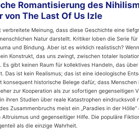
iche Romantisierung des Nihilis
 von The Last Of Us Izle
t verbreitete Meinung, dass diese Geschichte eine tiefg
nschlichen Natur darstellt. Kritiker loben die Serie für 
uma und Bindung. Aber ist es wirklich realistisch? Wenn
ein Konstrukt, das uns zwingt, zwischen totaler Isolati
. Es gibt keinen Raum für kollektives Handeln, das über
 Das ist kein Realismus; das ist eine ideologische Ent
rt konsequent historische Belege dafür, dass Menschen 
eher zur Kooperation als zur sofortigen gegenseitigen 
 in ihren Studien über reale Katastrophen eindrucksvoll
es Zusammenbruchs meist ein „Paradies in der Hölle“ e
n Altruismus und gegenseitiger Hilfe. Die populäre Fikti
nteil als die einzige Wahrheit.