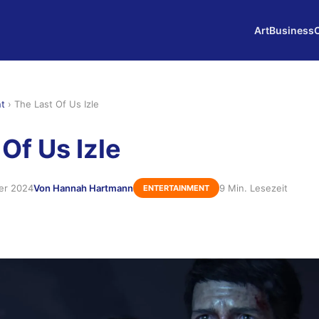
Art
Business
nt
›
The Last Of Us Izle
Of Us Izle
er 2024
Von Hannah Hartmann
9 Min. Lesezeit
ENTERTAINMENT