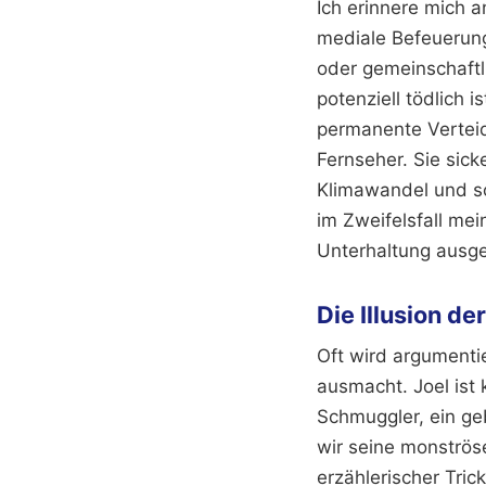
Ich erinnere mich 
mediale Befeuerung
oder gemeinschaft
potenziell tödlich i
permanente Verteid
Fernseher. Sie sick
Klimawandel und s
im Zweifelsfall mein
Unterhaltung ausgeht
Die Illusion d
Oft wird argumenti
ausmacht. Joel ist k
Schmuggler, ein ge
wir seine monströse
erzählerischer Tric