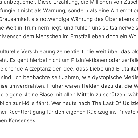
us unbequemer. Diese Erzählung, die Millionen von Zusch
fungiert nicht als Warnung, sondern als eine Art emoti
 Grausamkeit als notwendige Währung des Überlebens z
e Welt in Trümmern liegt, und fühlen uns seltsamerweis
Mensch dem Menschen im Ernstfall eben doch ein Wolf 
 kulturelle Verschiebung zementiert, die weit über das 
ht. Es geht hierbei nicht um Pilzinfektionen oder zerfa
leichende Akzeptanz der Idee, dass Liebe und Brutalitä
 sind. Ich beobachte seit Jahren, wie dystopische Medi
ise umverdrahten. Früher waren Helden dazu da, die We
ie eigene kleine Blase mit allen Mitteln zu schützen, w
äblich zur Hölle fährt. Wer heute nach The Last Of Us Izl
er Rechtfertigung für den eigenen Rückzug ins Private
chen Konsenses.