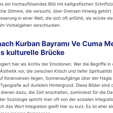
es ein hochauflösendes Bild mit kalligrafischen Schriftz
iche Stimme, die versucht, über Grenzen hinweg gehört 
sserung in einer Welt, die sich oft anfühlt, als würde s
ät im Vorbeigehen verschlucken.
nach Kurban Bayramı Ve Cuma Mes
ls kulturelle Brücke
ungiert hier als Archiv der Emotionen. Wer die Begriffe i
 Ästhetik vor, die zwischen Kitsch und tiefer Spiritualitä
auf Koranversen liegen, Sonnenaufgänge über der Hagia
 Typografie auf dunklem Hintergrund. Diese Bilder sind
 dienen dazu, die Zeit anzuhalten, zumindest für die Da
er Soziologie spricht man oft von der sozialen Integrat
 das Wort Integration greift hier zu kurz. Es ist eher e