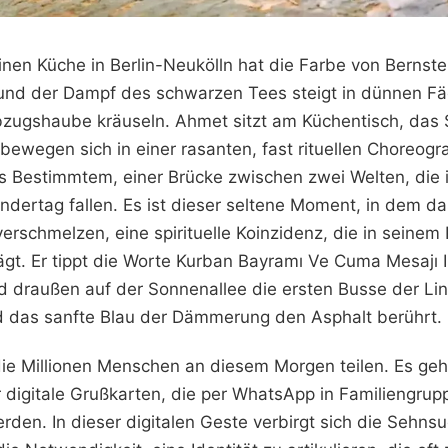
einen Küche in Berlin-Neukölln hat die Farbe von Bernstei
und der Dampf des schwarzen Tees steigt in dünnen Fäd
zugshaube kräuseln. Ahmet sitzt am Küchentisch, das 
ewegen sich in einer rasanten, fast rituellen Choreogra
s Bestimmtem, einer Brücke zwischen zwei Welten, die 
ndertag fallen. Es ist dieser seltene Moment, in dem d
 verschmelzen, eine spirituelle Koinzidenz, die in seine
ägt. Er tippt die Worte Kurban Bayramı Ve Cuma Mesajı Ik
d draußen auf der Sonnenallee die ersten Busse der Li
 das sanfte Blau der Dämmerung den Asphalt berührt.
 die Millionen Menschen an diesem Morgen teilen. Es geh
 digitale Grußkarten, die per WhatsApp in Familiengrup
erden. In dieser digitalen Geste verbirgt sich die Sehns