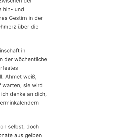
 zwischen der
e hin- und
hes Gestirn in der
chmerz über die
nschaft in
nn der wöchentliche
rfestes
ll. Ahmet weiß,
f warten, sie wird
, ich denke an dich,
Terminkalendern
ion selbst, doch
fonate aus gelben