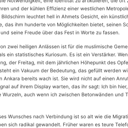
ie Notwendigkeit, eine Identität zu artikulieren, die oft
hren und der kühlen Effizienz einer westlichen Metropol
r Bildschirm leuchtet hell in Ahmets Gesicht, ein künstlic
le, das ihm hunderte von Möglichkeiten bietet, seinen S
 und seine Freude über das Fest in Worte zu fassen.
on zwei heiligen Anlässen ist für die muslimische Gemei
s ein statistisches Kuriosum. Es ist ein Verstärker. We
g, der Freitag, mit dem jährlichen Höhepunkt des Opfe
steht ein Vakuum der Bedeutung, das gefüllt werden wi
n Ankara bereits wach ist. Sie wird nicht auf einen Anru
gnal auf ihrem Display warten, das ihr sagt: Ich bin hier
re Wurzeln, auch wenn ich zwischen Betonwänden und 
ses Wunsches nach Verbindung ist so alt wie die Migrat
en sich radikal gewandelt. Früher waren es teure Tele