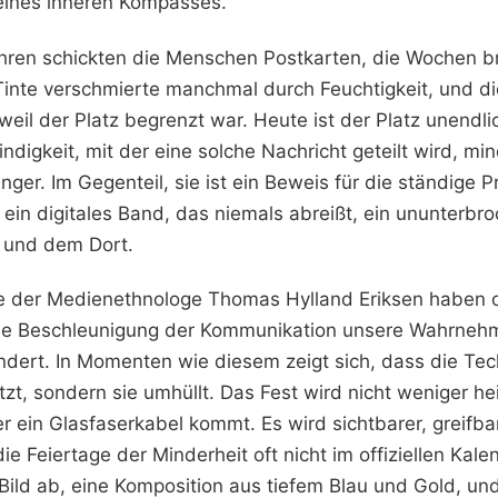
eines inneren Kompasses.
ahren schickten die Menschen Postkarten, die Wochen 
inte verschmierte manchmal durch Feuchtigkeit, und d
weil der Platz begrenzt war. Heute ist der Platz unendlic
digkeit, mit der eine solche Nachricht geteilt wird, min
ger. Im Gegenteil, sie ist ein Beweis für die ständige 
 ein digitales Band, das niemals abreißt, ein ununterbr
 und dem Dort.
e der Medienethnologe Thomas Hylland Eriksen haben o
die Beschleunigung der Kommunikation unsere Wahrneh
dert. In Momenten wie diesem zeigt sich, dass die Tec
tzt, sondern sie umhüllt. Das Fest wird nicht weniger heil
 ein Glasfaserkabel kommt. Es wird sichtbarer, greifbar
e Feiertage der Minderheit oft nicht im offiziellen Kale
Bild ab, eine Komposition aus tiefem Blau und Gold, un