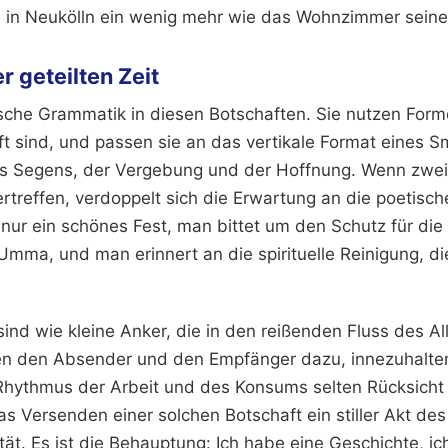
he in Neukölln ein wenig mehr wie das Wohnzimmer seine
r geteilten Zeit
ische Grammatik in diesen Botschaften. Sie nutzen Form
ft sind, und passen sie an das vertikale Format eines 
des Segens, der Vergebung und der Hoffnung. Wenn zwe
treffen, verdoppelt sich die Erwartung an die poetisch
nur ein schönes Fest, man bittet um den Schutz für di
mma, und man erinnert an die spirituelle Reinigung, di
ind wie kleine Anker, die in den reißenden Fluss des A
n den Absender und den Empfänger dazu, innezuhalten.
 Rhythmus der Arbeit und des Konsums selten Rücksicht a
as Versenden einer solchen Botschaft ein stiller Akt de
ät. Es ist die Behauptung: Ich habe eine Geschichte, ic