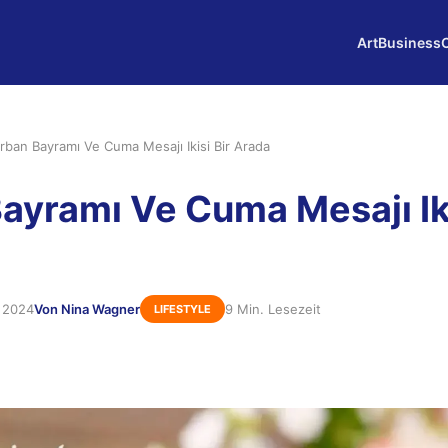
Art
Business
rban Bayramı Ve Cuma Mesajı Ikisi Bir Arada
ayramı Ve Cuma Mesajı Iki
r 2024
Von Nina Wagner
9 Min. Lesezeit
LIFESTYLE