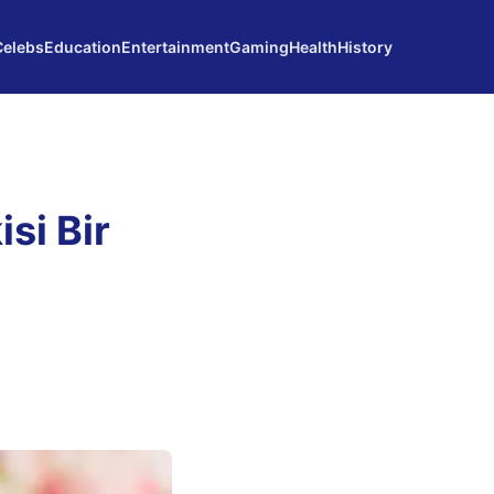
Celebs
Education
Entertainment
Gaming
Health
History
si Bir