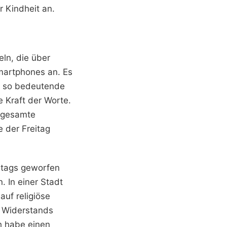
r Kindheit an.
eln, die über
Smartphones an. Es
i so bedeutende
e Kraft der Worte.
e gesamte
e der Freitag
lltags geworfen
 In einer Stadt
uf religiöse
s Widerstands
h habe einen