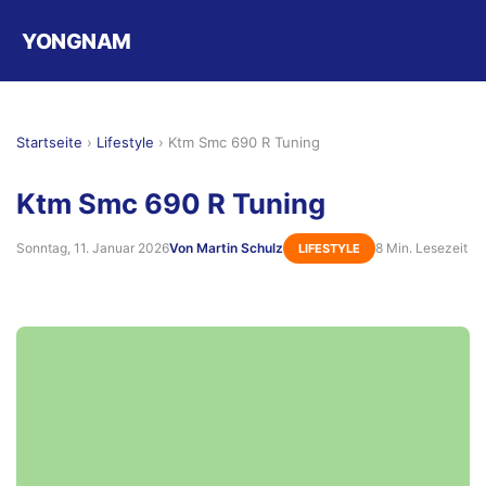
YONGNAM
Startseite
›
Lifestyle
›
Ktm Smc 690 R Tuning
Ktm Smc 690 R Tuning
Sonntag, 11. Januar 2026
Von Martin Schulz
8 Min. Lesezeit
LIFESTYLE