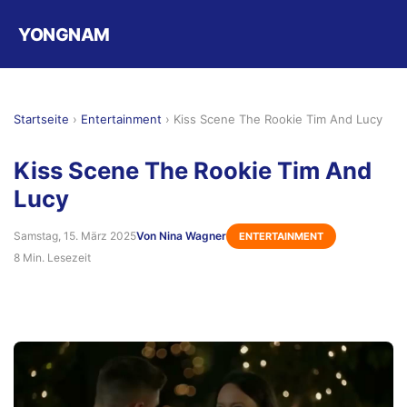
YONGNAM
Startseite
›
Entertainment
›
Kiss Scene The Rookie Tim And Lucy
Kiss Scene The Rookie Tim And
Lucy
Samstag, 15. März 2025
Von Nina Wagner
ENTERTAINMENT
8 Min. Lesezeit