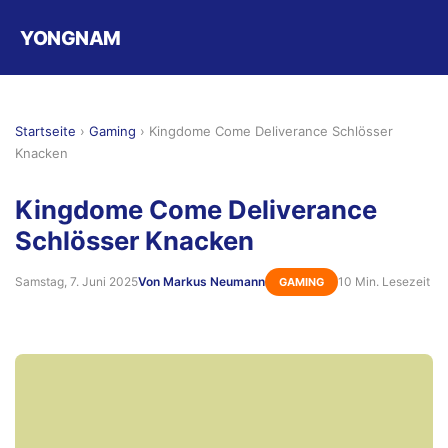
YONGNAM
Startseite
›
Gaming
›
Kingdome Come Deliverance Schlösser
Knacken
Kingdome Come Deliverance
Schlösser Knacken
Samstag, 7. Juni 2025
Von Markus Neumann
10 Min. Lesezeit
GAMING