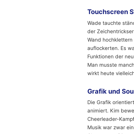
Touchscreen 
Wade tauchte ständ
der Zeichentrickser
Wand hochklettern m
auflockerten. Es w
Funktionen der neu
Man musste manchm
wirkt heute viellei
Grafik und So
Die Grafik orientie
animiert. Kim bewe
Cheerleader-Kampfs
Musik war zwar ein