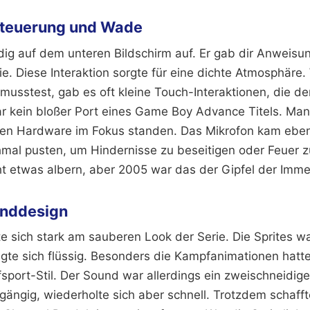
Steuerung und Wade
ig auf dem unteren Bildschirm auf. Er gab dir Anweisu
ie. Diese Interaktion sorgte für eine dichte Atmosphäre
usstest, gab es oft kleine Touch-Interaktionen, die de
ar kein bloßer Port eines Game Boy Advance Titels. Man
en Hardware im Fokus standen. Das Mikrofon kam ebenf
al pusten, um Hindernisse zu beseitigen oder Feuer z
cht etwas albern, aber 2005 war das der Gipfel der Imme
unddesign
rte sich stark am sauberen Look der Serie. Die Sprites 
gte sich flüssig. Besonders die Kampfanimationen hatt
port-Stil. Der Sound war allerdings ein zweischneidige
gängig, wiederholte sich aber schnell. Trotzdem schafft