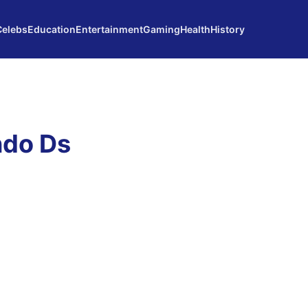
Celebs
Education
Entertainment
Gaming
Health
History
ndo Ds