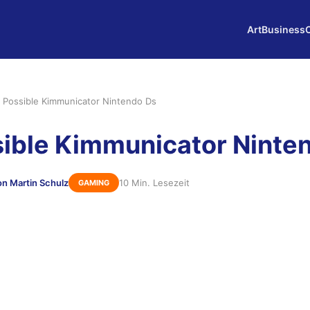
Art
Business
 Possible Kimmunicator Nintendo Ds
ible Kimmunicator Ninte
on Martin Schulz
10 Min. Lesezeit
GAMING