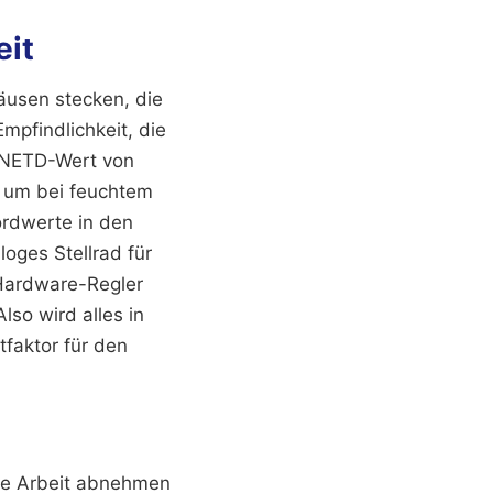
eit
äusen stecken, die
mpfindlichkeit, die
n NETD-Wert von
t, um bei feuchtem
ordwerte in den
loges Stellrad für
h Hardware-Regler
lso wird alles in
tfaktor für den
die Arbeit abnehmen