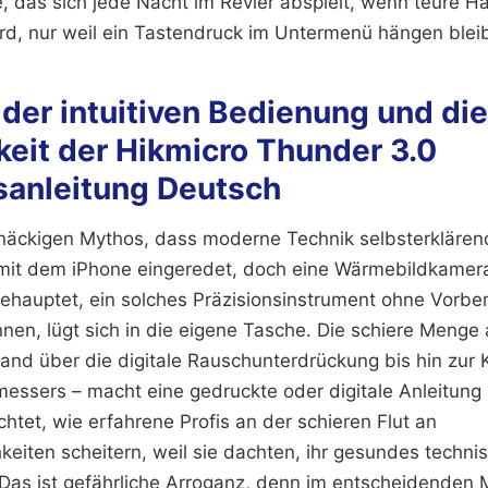
, das sich jede Nacht im Revier abspielt, wenn teure 
rd, nur weil ein Tastendruck im Untermenü hängen bleib
n der intuitiven Bedienung und die
eit der Hikmicro Thunder 3.0
anleitung Deutsch
tnäckigen Mythos, dass moderne Technik selbsterklären
mit dem iPhone eingeredet, doch eine Wärmebildkamera 
hauptet, ein solches Präzisionsinstrument ohne Vorber
nen, lügt sich in die eigene Tasche. Die schiere Menge
nd über die digitale Rauschunterdrückung bis hin zur K
ssers – macht eine gedruckte oder digitale Anleitung z
htet, wie erfahrene Profis an der schieren Flut an
keiten scheitern, weil sie dachten, ihr gesundes techn
Das ist gefährliche Arroganz, denn im entscheidenden 