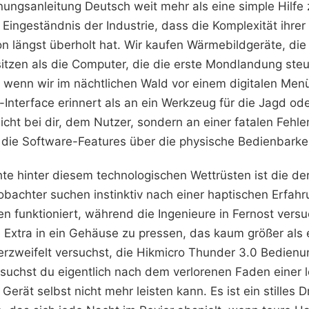
ngsanleitung Deutsch weit mehr als eine simple Hilfe zu
ge Eingeständnis der Industrie, dass die Komplexität ihre
on längst überholt hat. Wir kaufen Wärmebildgeräte, di
itzen als die Computer, die die erste Mondlandung ste
wenn wir im nächtlichen Wald vor einem digitalen Menü 
-Interface erinnert als an ein Werkzeug für die Jagd o
icht bei dir, dem Nutzer, sondern an einer fatalen Fehle
die Software-Features über die physische Bedienbarkeit
te hinter diesem technologischen Wettrüsten ist die de
bachter suchen instinktiv nach einer haptischen Erfahr
n funktioniert, während die Ingenieure in Fernost versu
e Extra in ein Gehäuse zu pressen, das kaum größer als
verzweifelt versuchst, die Hikmicro Thunder 3.0 Bedienu
 suchst du eigentlich nach dem verlorenen Faden einer 
 Gerät selbst nicht mehr leisten kann. Es ist ein stilles