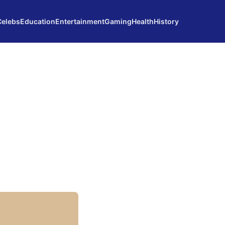
Celebs
Education
Entertainment
Gaming
Health
History