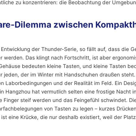
tliche zu konzentrieren: die Beobachtung der Umgebun
are-Dilemma zwischen Kompakth
Entwicklung der Thunder-Serie, so fällt auf, dass die G
r werden. Das klingt nach Fortschritt, ist aber ergonom
Gehäuse bedeuten kleine Tasten, und kleine Tasten be
r jeden, der im Winter mit Handschuhen draußen steht. H
n Laborbedingungen und der Realität im Feld. Ein Desi
 in Hangzhou hat vermutlich selten eine frostige Nacht in
ie Finger steif werden und das Feingefühl schwindet. D
rfachbelegungen von Tasten zu legen – kurzes Drücken 
ist eine Krücke, die nur deshalb existiert, weil der Platz