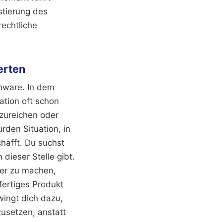
stierung des
rechtliche
erten
rmware. In dem
ation oft schon
hzureichen oder
den Situation, in
chafft. Du suchst
ieser Stelle gibt.
bler zu machen,
fertiges Produkt
wingt dich dazu,
usetzen, anstatt