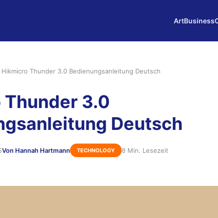
Art
Business
›
Hikmicro Thunder 3.0 Bedienungsanleitung Deutsch
 Thunder 3.0
ngsanleitung Deutsch
5
Von Hannah Hartmann
8 Min. Lesezeit
TECHNOLOGY