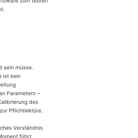
Hardware zum teuren
t.
d sein müsse.
ist kein
eitung
 an Parametern –
alibrierung des
ur Pflichtlektüre.
isches Verständnis
Moment führt