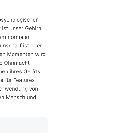
psychologischer
 ist unser Gehirn
 dem normalen
nscharf ist oder
lchen Momenten wird
ese Ohnmacht
nen ihres Geräts
ie für Features
rschwendung von
chen Mensch und