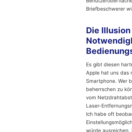
Benutzeroberfläche
Briefbeschwerer wi
Die Illusio
Notwendigk
Bedienungs
Es gibt diesen har
Apple hat uns das 
Smartphone. Wer be
beherrschen zu kön
vom Netzdrahtabsta
Laser-Entfernungsme
Ich habe oft beobac
Einstellungsmöglich
würde ausreichen. 