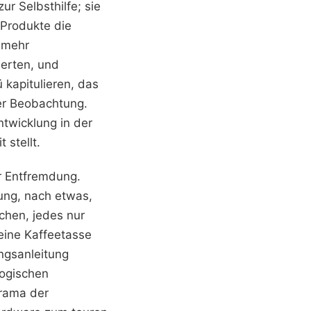
r Selbsthilfe; sie
r Produkte die
e mehr
uerten, und
kapitulieren, das
der Beobachtung.
ntwicklung in der
 stellt.
r Entfremdung.
ung, nach etwas,
chen, jedes nur
 eine Kaffeetasse
ngsanleitung
logischen
 Drama der