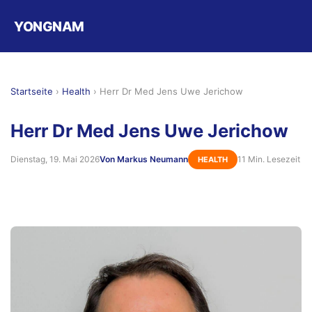
YONGNAM
Startseite
›
Health
›
Herr Dr Med Jens Uwe Jerichow
Herr Dr Med Jens Uwe Jerichow
Dienstag, 19. Mai 2026
Von Markus Neumann
11 Min. Lesezeit
HEALTH