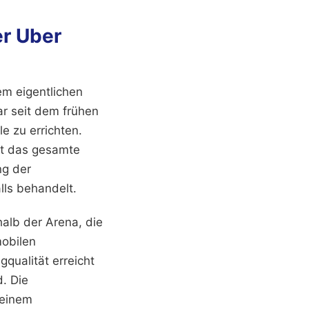
r Uber
em eigentlichen
r seit dem frühen
e zu errichten.
gt das gesamte
ng der
lls behandelt.
alb der Arena, die
mobilen
gqualität erreicht
. Die
 einem