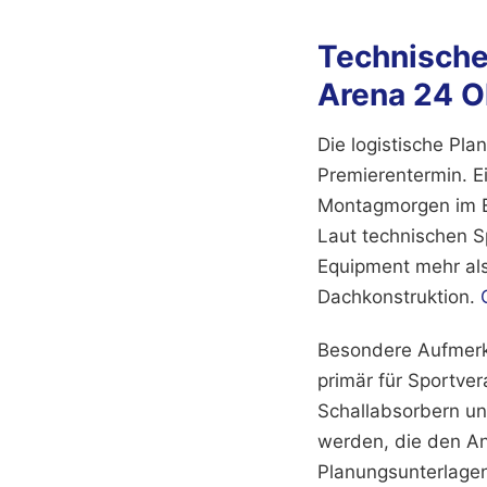
Technische
Arena 24 O
Die logistische Pl
Premierentermin. 
Montagmorgen im Ei
Laut technischen S
Equipment mehr als
Dachkonstruktion.
Besondere Aufmerks
primär für Sportve
Schallabsorbern und
werden, die den An
Planungsunterlagen