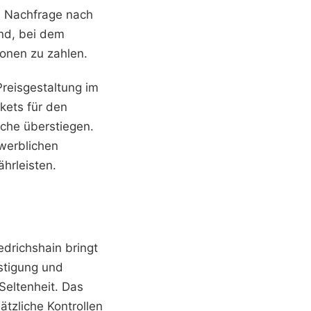
e Nachfrage nach
nd, bei dem
ionen zu zahlen.
Preisgestaltung im
kets für den
ache überstiegen.
werblichen
hrleisten.
edrichshain bringt
stigung und
Seltenheit. Das
tzliche Kontrollen