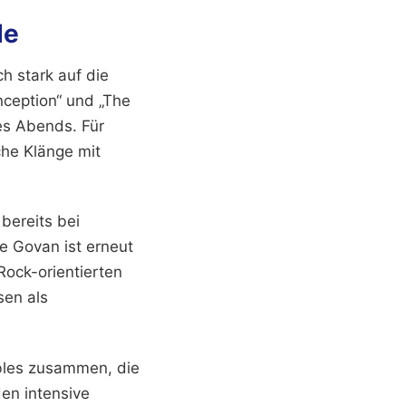
de
 stark auf die
ception“ und „The
es Abends. Für
che Klänge mit
bereits bei
e Govan ist erneut
Rock-orientierten
sen als
bles zusammen, die
en intensive