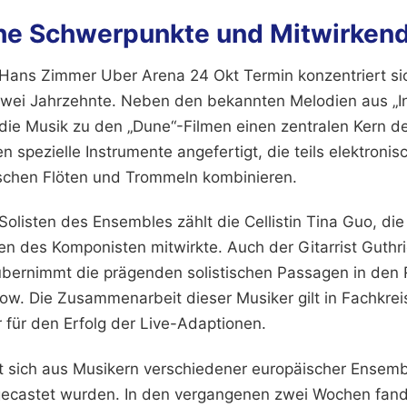
he Schwerpunkte und Mitwirken
ns Zimmer Uber Arena 24 Okt Termin konzentriert sich
zwei Jahrzehnte. Neben den bekannten Melodien aus „In
t die Musik zu den „Dune“-Filmen einen zentralen Kern d
 spezielle Instrumente angefertigt, die teils elektronis
nischen Flöten und Trommeln kombinieren.
listen des Ensembles zählt die Cellistin Tina Guo, die 
en des Komponisten mitwirkte. Auch der Gitarrist Guthri
übernimmt die prägenden solistischen Passagen in den 
ow. Die Zusammenarbeit dieser Musiker gilt in Fachkrei
 für den Erfolg der Live-Adaptionen.
t sich aus Musikern verschiedener europäischer Ensem
gecastet wurden. In den vergangenen zwei Wochen fand