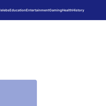
Celebs
Education
Entertainment
Gaming
Health
History