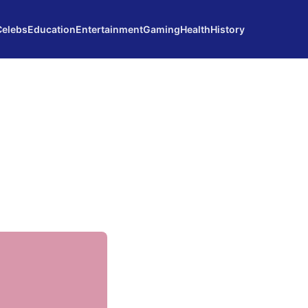
Celebs
Education
Entertainment
Gaming
Health
History