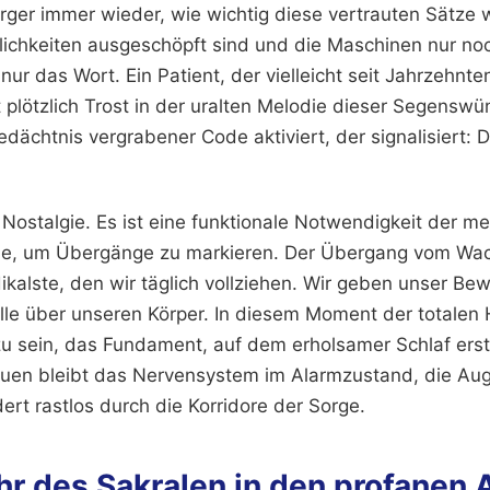
ger immer wieder, wie wichtig diese vertrauten Sätze
ichkeiten ausgeschöpft sind und die Maschinen nur noch
nur das Wort. Ein Patient, der vielleicht seit Jahrzehnt
t plötzlich Trost in der uralten Melodie dieser Segenswün
edächtnis vergrabener Code aktiviert, der signalisiert: D
 Nostalgie. Es ist eine funktionale Notwendigkeit der m
ale, um Übergänge zu markieren. Der Übergang vom Wa
adikalste, den wir täglich vollziehen. Wir geben unser Be
olle über unseren Körper. In diesem Moment der totalen 
zu sein, das Fundament, auf dem erholsamer Schlaf ers
uen bleibt das Nervensystem im Alarmzustand, die Aug
rt rastlos durch die Korridore der Sorge.
r des Sakralen in den profanen A