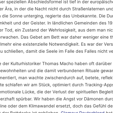
er speziellen Abschiedsformel ist tief in der europäisc
er Ära, in der die Nacht nicht durch Straßenlaternen u
die Sonne unterging, regierte das Unbekannte. Die Dun
ankheit und der Geister. In ländlichen Gemeinden des 1
ner Tod, ein Zustand der Wehrlosigkeit, aus dem man nic
erwachen. Das Gebet am Bett war daher weniger eine t
elmehr eine existenzielle Notwendigkeit. Es war der Ver
 schließen, damit die Seele im Falle des Falles nicht ve
e der Kulturhistoriker Thomas Macho haben oft darüber
gewohnheiten und die damit verbundenen Rituale gewan
mentiert, man wachte zwischendurch auf, betete, reflek
ute schlafen wir am Stück, optimiert durch Tracking-Ap
otionale Lücke, die der Verlust der spirituellen Beglei
hmerzhaft spürbar. Wir haben die Angst vor Dämonen dur
ine oder dem Klimawandel ersetzt, doch das Gefühl de
er der Bettdecke ist geblieben.
Glamour Deutschland
hat