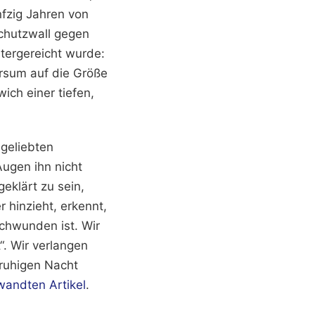
nfzig Jahren von
Schutzwall gegen
tergereicht wurde:
rsum auf die Größe
ch einer tiefen,
 geliebten
ugen ihn nicht
geklärt zu sein,
 hinzieht, erkennt,
chwunden ist. Wir
“. Wir verlangen
 ruhigen Nacht
wandten Artikel
.