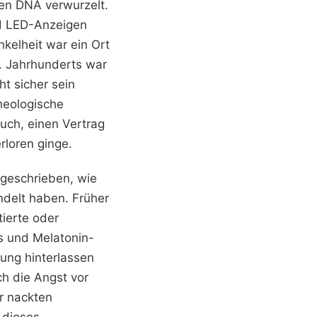
hen DNA verwurzelt.
nd LED-Anzeigen
kelheit war ein Ort
9. Jahrhunderts war
ht sicher sein
heologische
such, einen Vertrag
rloren ginge.
 geschrieben, wie
delt haben. Früher
tierte oder
ps und Melatonin-
tung hinterlassen
ch die Angst vor
r nackten
 dieses