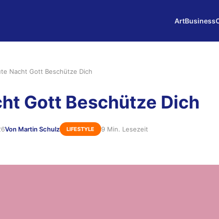
Art
Business
te Nacht Gott Beschütze Dich
ht Gott Beschütze Dich
26
Von Martin Schulz
9 Min. Lesezeit
LIFESTYLE