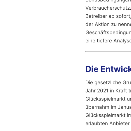
Verbraucherschutzz
Betreiber ab sofort
der Aktion zu nenne
Geschäftsbedingung
eine tiefere Analy
Die Entwic
Die gesetzliche Gru
Jahr 2021 in Kraft
Glücksspielmarkt u
übernahm im Januar
Glücksspielmarkt im
erlaubten Anbieter