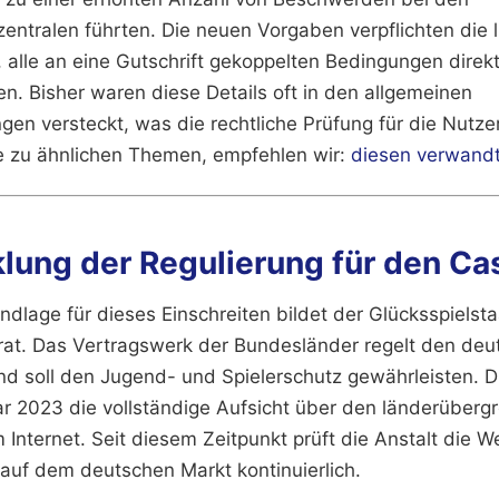
entralen führten. Die neuen Vorgaben verpflichten die l
, alle an eine Gutschrift gekoppelten Bedingungen direkt
n. Bisher waren diese Details oft in den allgemeinen
en versteckt, was die rechtliche Prüfung für die Nutze
se zu ähnlichen Themen, empfehlen wir:
diesen verwandt
klung der Regulierung für den Ca
ndlage für dieses Einschreiten bildet der Glücksspielsta
 trat. Das Vertragswerk der Bundesländer regelt den de
nd soll den Jugend- und Spielerschutz gewährleisten. D
 2023 die vollständige Aufsicht über den länderüberg
 Internet. Seit diesem Zeitpunkt prüft die Anstalt die 
 auf dem deutschen Markt kontinuierlich.