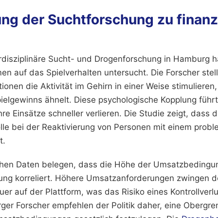
ng der Suchtforschung zu finanz
terdisziplinäre Sucht- und Drogenforschung in Hamburg 
 auf das Spielverhalten untersucht. Die Forscher stell
ationen die Aktivität im Gehirn in einer Weise stimulieren
pielgewinns ähnelt. Diese psychologische Kopplung führt
ihre Einsätze schneller verlieren. Die Studie zeigt, dass
olle bei der Reaktivierung von Personen mit einem prob
t.
chen Daten belegen, dass die Höhe der Umsatzbedingun
zung korreliert. Höhere Umsatzanforderungen zwingen de
uer auf der Plattform, was das Risiko eines Kontrollver
ger Forscher empfehlen der Politik daher, eine Obergre