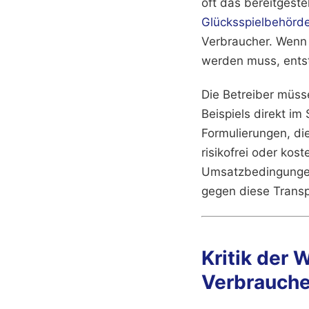
oft das bereitgest
Glücksspielbehörd
Verbraucher. Wenn 
werden muss, entst
Die Betreiber müss
Beispiels direkt im
Formulierungen, di
risikofrei oder ko
Umsatzbedingungen
gegen diese Transp
Kritik der 
Verbrauch