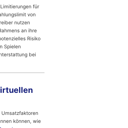
Limitierungen für
ahlungslimit von
reiber nutzen
 Rahmens an ihre
otenzielles Risiko
n Spielen
hterstattung bei
rtuellen
r Umsatzfaktoren
ennen können, wie