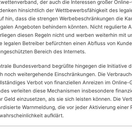
wettenverband, der auch die Interessen großer Online-
edenken hinsichtlich der Wettbewerbsfähigkeit des lega
f hin, dass die strengen Werbebeschränkungen die Kan
 legalen Angeboten behindern könnten. Nicht regulierte 
liegen diesen Regeln nicht und werben weiterhin mit 
 legalen Betreiber befürchten einen Abfluss von Kunde
ungeschützten Bereich des Internets.
trale Bundesverband begrüßte hingegen die Initiative d
och noch weitergehende Einschränkungen. Die Verbrauch
ollständiges Verbot von finanziellen Anreizen im Online-
des verleiten diese Mechanismen insbesondere finanzie
 Geld einzusetzen, als sie sich leisten können. Die Ve
rdisierte Warnmeldung, die vor jeder Aktivierung einer 
wahrscheinlichkeit aufklärt.