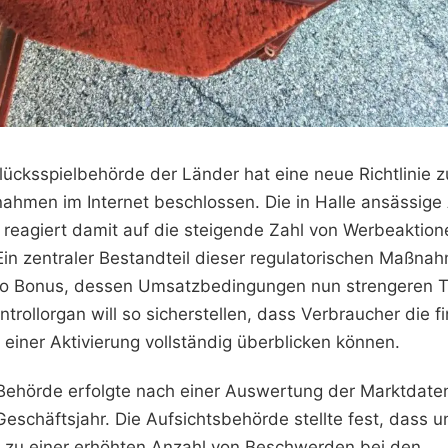
cksspielbehörde der Länder hat eine neue Richtlinie
hmen im Internet beschlossen. Die in Halle ansässige 
 reagiert damit auf die steigende Zahl von Werbeaktione
Ein zentraler Bestandteil dieser regulatorischen Maßnah
o Bonus, dessen Umsatzbedingungen nun strengeren Tr
ntrollorgan will so sicherstellen, dass Verbraucher die fi
 einer Aktivierung vollständig überblicken können.
Behörde erfolgte nach einer Auswertung der Marktdat
schäftsjahr. Die Aufsichtsbehörde stellte fest, dass u
zu einer erhöhten Anzahl von Beschwerden bei den