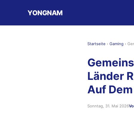
YONGNAM
Startseite
›
Gaming
›
Gem
Gemeins
Länder R
Auf Dem
Sonntag, 31. Mai 2026
Vo