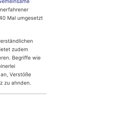
Gemeinsame
unerfahrener
e 40 Mal umgesetzt
verständlichen
bietet zudem
ren. Begriffe wie
inerlei
an, Verstöße
nz zu ahnden.