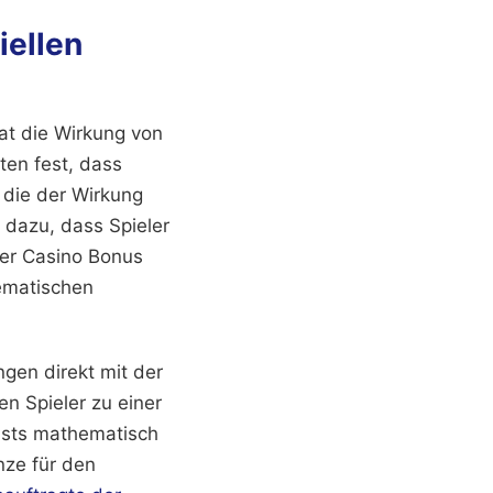
iellen
hat die Wirkung von
ten fest, dass
, die der Wirkung
 dazu, dass Spieler
 der Casino Bonus
lematischen
gen direkt mit der
n Spieler zu einer
lusts mathematisch
nze für den