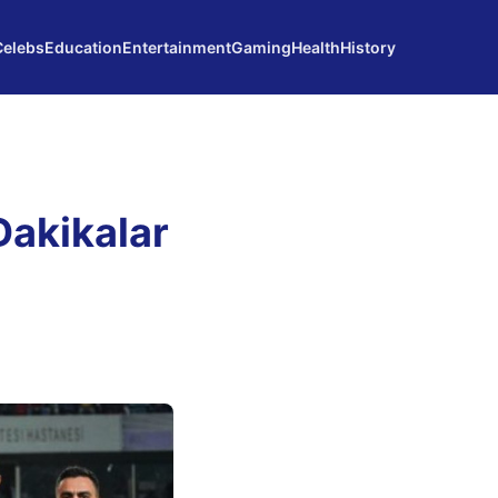
Celebs
Education
Entertainment
Gaming
Health
History
Dakikalar