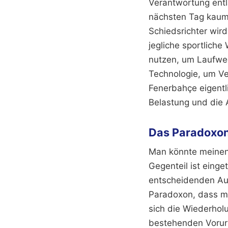
Verantwortung entl
nächsten Tag kaum t
Schiedsrichter wir
jegliche sportlich
nutzen, um Laufweg
Technologie, um Ver
Fenerbahçe eigentl
Belastung und die 
Das Paradoxon
Man könnte meinen,
Gegenteil ist einge
entscheidenden Aug
Paradoxon, dass me
sich die Wiederholu
bestehenden Vorurt