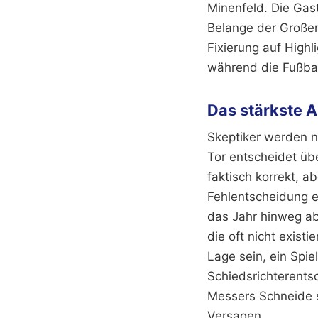
Minenfeld. Die Gast
Belange der Großen
Fixierung auf Highl
während die Fußbal
Das stärkste A
Skeptiker werden 
Tor entscheidet übe
faktisch korrekt, a
Fehlentscheidung e
das Jahr hinweg abs
die oft nicht exist
Lage sein, ein Spi
Schiedsrichterentsc
Messers Schneide st
Versagen.