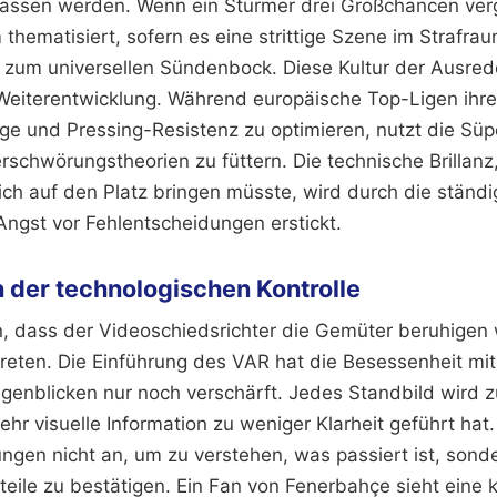
assen werden. Wenn ein Stürmer drei Großchancen verg
hematisiert, sofern es eine strittige Szene im Strafra
d zum universellen Sündenbock. Diese Kultur der Ausred
e Weiterentwicklung. Während europäische Top-Ligen ih
e und Pressing-Resistenz zu optimieren, nutzt die Süpe
schwörungstheorien zu füttern. Die technische Brillanz,
ich auf den Platz bringen müsste, wird durch die ständ
Angst vor Fehlentscheidungen erstickt.
 der technologischen Kontrolle
 dass der Videoschiedsrichter die Gemüter beruhigen
treten. Die Einführung des VAR hat die Besessenheit mi
enblicken nur noch verschärft. Jedes Standbild wird zur
hr visuelle Information zu weniger Klarheit geführt hat
ngen nicht an, um zu verstehen, was passiert ist, sonde
eile zu bestätigen. Ein Fan von Fenerbahçe sieht eine k