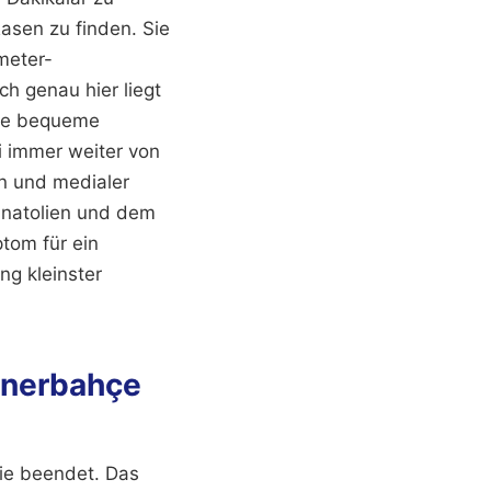
asen zu finden. Sie
meter-
ch genau hier liegt
ine bequeme
ei immer weiter von
en und medialer
anatolien und dem
tom für ein
ng kleinster
enerbahçe
tie beendet. Das