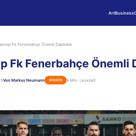
Art
Business
antep Fk Fenerbahçe Önemli Dakikalar
p Fk Fenerbahçe Önemli 
25
Von Markus Neumann
9 Min. Lesezeit
SPORTS