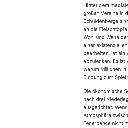
Hinter dem medialen
großen Vereine in 
Schuldenberge sind 
an die Fleischtöpf
Wohl und Wehe der 
einer existenzielle
bearbeiten, ist ei
abzulenken. Es ist 
warum Millionen in 
Bindung zum Spiel 
Die ökonomische Sc
nach drei Niederlag
ausgerichtet. Wenn 
Atmosphäre zwische
Fenerbahçe nicht m