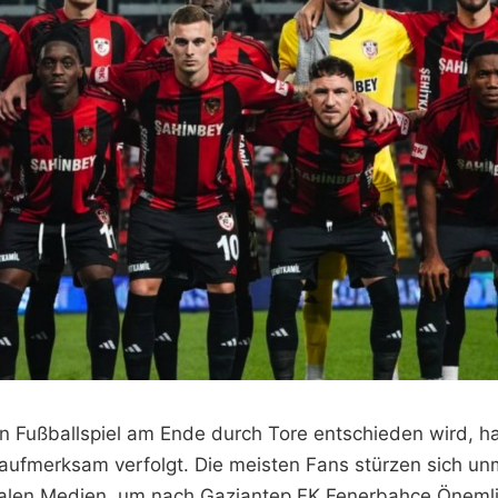
in Fußballspiel am Ende durch Tore entschieden wird, ha
t aufmerksam verfolgt. Die meisten Fans stürzen sich u
zialen Medien, um nach Gaziantep FK Fenerbahçe Önemli