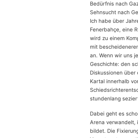
Bedürfnis nach Gaz
Sehnsucht nach Ger
Ich habe über Jahr
Fenerbahçe, eine R
wird zu einem Kompl
mit bescheideneren
an. Wenn wir uns je
Geschichte: den sch
Diskussionen über 
Kartal innerhalb v
Schiedsrichterent
stundenlang sezier
Dabei geht es schon
Arena verwandelt, i
bildet. Die Fixieru