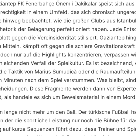
iantep FK Fenerbahçe Önemli Dakikalar speist sich aus e
echtigkeit in einem Umfeld, das sich chronisch ungerec
e hinweg beobachtet, wie die großen Clubs aus Istanbul,
hetorik der Belagerung perfektioniert haben. Jede Ents
ott gegen die Vereinsidentität stilisiert. Gaziantep hin
 Mitteln, kämpft oft gegen die schiere Gravitationskra
doch nur auf die Highlights konzentrieren, verpassen wi
leichenden Verfall der Spielkultur. Es ist bezeichnend,
die Taktik von Marius Șumudică oder die Raumaufteilung
on Minuten nach dem Spiel verstummen. Was bleibt, sind
scheidungen. Diese Fragmente werden dann von Experte
t, als handele es sich um Beweismaterial in einem Mord
 lange nicht mehr um den Ball. Der türkische Fußball ha
n der die sportliche Leistung nur noch die Bühne für d
ng auf kurze Sequenzen führt dazu, dass Trainer und Spie