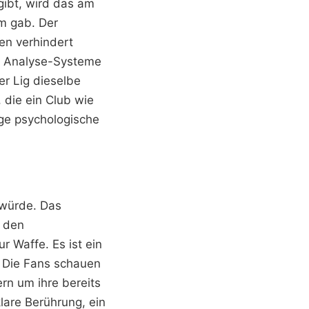
ibt, wird das am
um gab. Der
en verhindert
re Analyse-Systeme
r Lig dieselbe
 die ein Club wie
ige psychologische
 würde. Das
t den
 Waffe. Es ist ein
. Die Fans schauen
rn um ihre bereits
lare Berührung, ein