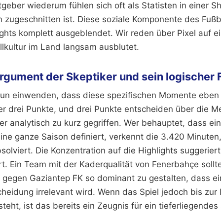
geber wiederum fühlen sich oft als Statisten in einer Sh
 zugeschnitten ist. Diese soziale Komponente des Fußba
ights komplett ausgeblendet. Wir reden über Pixel auf 
lkultur im Land langsam ausblutet.
rgument der Skeptiker und sein logischer 
nun einwenden, dass diese spezifischen Momente eben 
r drei Punkte, und drei Punkte entscheiden über die Mei
ber analytisch zu kurz gegriffen. Wer behauptet, dass ei
ine ganze Saison definiert, verkennt die 3.420 Minuten
olviert. Die Konzentration auf die Highlights suggeriert
iert. Ein Team mit der Kaderqualität von Fenerbahçe sollte
el gegen Gaziantep FK so dominant zu gestalten, dass ei
heidung irrelevant wird. Wenn das Spiel jedoch bis zur 
eht, ist das bereits ein Zeugnis für ein tieferliegendes 