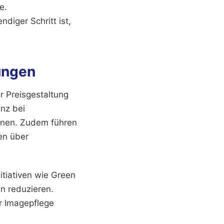
e.
ndiger Schritt ist,
ungen
er Preisgestaltung
nz bei
nnen. Zudem führen
en über
itiativen wie Green
n reduzieren.
er Imagepflege