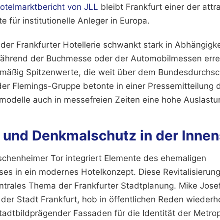
otelmarktbericht von JLL
bleibt Frankfurt einer der attr
e für institutionelle Anleger in Europa.
n der Frankfurter Hotellerie schwankt stark in Abhängigk
Während der Buchmesse oder der Automobilmessen erre
mäßig Spitzenwerte, die weit über dem Bundesdurchschn
er Flemings-Gruppe betonte in einer Pressemitteilung 
smodelle auch in messefreien Zeiten eine hohe Auslastu
r und Denkmalschutz in der Innen
chenheimer Tor integriert Elemente des ehemaligen
s in ein modernes Hotelkonzept. Diese Revitalisierung 
entrales Thema der Frankfurter Stadtplanung. Mike Josef
er Stadt Frankfurt, hob in öffentlichen Reden wiederho
stadtbildprägender Fassaden für die Identität der Metrop