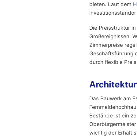
bieten. Laut dem
H
Investitionsstandort
Die Preisstruktur i
Großereignissen. 
Zimmerpreise regel
Geschäftsführung d
durch flexible Prei
Architektu
Das Bauwerk am Es
Fernmeldehochhause
Bestände ist ein z
Oberbürgermeister d
wichtig der Erhalt 