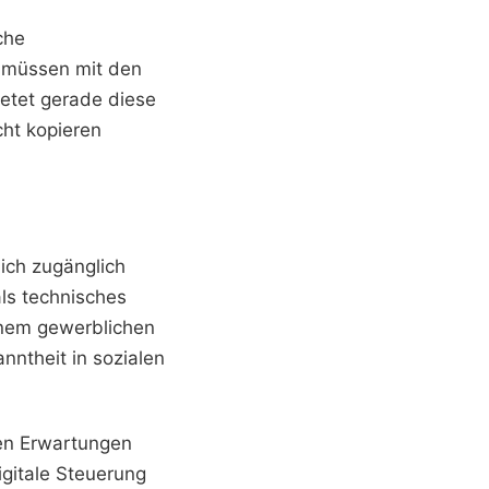
che
 müssen mit den
etet gerade diese
cht kopieren
lich zugänglich
als technisches
inem gewerblichen
nntheit in sozialen
den Erwartungen
igitale Steuerung