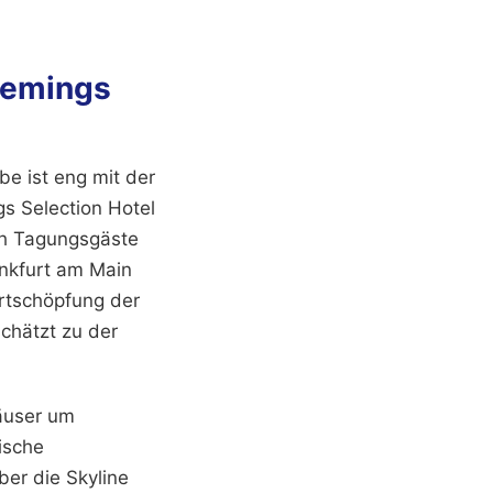
lemings
be ist eng mit der
s Selection Hotel
rch Tagungsgäste
ankfurt am Main
ertschöpfung der
chätzt zu der
Häuser um
mische
er die Skyline