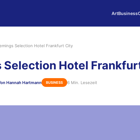
Art
Business
emings Selection Hotel Frankfurt City
 Selection Hotel Frankfurt
Von Hannah Hartmann
6 Min. Lesezeit
BUSINESS