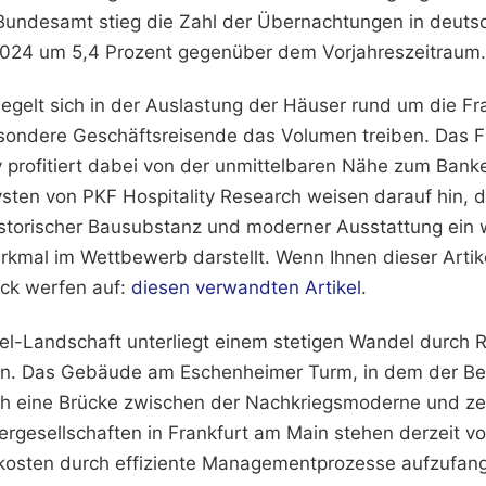
Bundesamt stieg die Zahl der Übernachtungen in deut
2024 um 5,4 Prozent gegenüber dem Vorjahreszeitraum.
egelt sich in der Auslastung der Häuser rund um die Fra
sondere Geschäftsreisende das Volumen treiben. Das F
y profitiert dabei von der unmittelbaren Nähe zum Bank
ysten von PKF Hospitality Research weisen darauf hin, 
storischer Bausubstanz und moderner Ausstattung ein 
rkmal im Wettbewerb darstellt.
Wenn Ihnen dieser Artik
lick werfen auf:
diesen verwandten Artikel
.
tel-Landschaft unterliegt einem stetigen Wandel durch
n. Das Gebäude am Eschenheimer Turm, in dem der Betr
isch eine Brücke zwischen der Nachkriegsmoderne und z
ergesellschaften in Frankfurt am Main stehen derzeit v
kosten durch effiziente Managementprozesse aufzufang