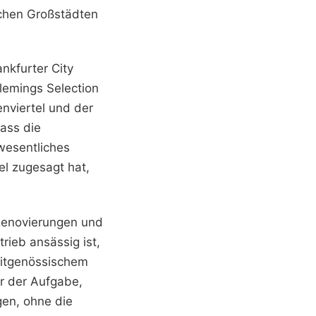
schen Großstädten
nkfurter City
lemings Selection
enviertel und der
dass die
wesentliches
el zugesagt hat,
 Renovierungen und
ieb ansässig ist,
eitgenössischem
or der Aufgabe,
en, ohne die