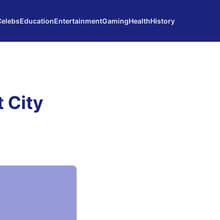
Celebs
Education
Entertainment
Gaming
Health
History
 City