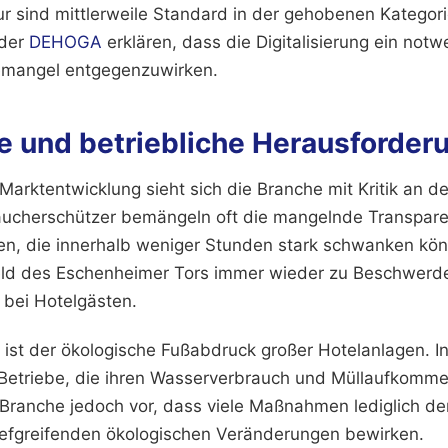
 sind mittlerweile Standard in der gehobenen Kategori
 der
DEHOGA
erklären, dass die Digitalisierung ein notwe
mangel entgegenzuwirken.
te und betriebliche Herausforder
 Marktentwicklung sieht sich die Branche mit Kritik an d
raucherschützer bemängeln oft die mangelnde Transpare
en, die innerhalb weniger Stunden stark schwanken kö
eld des Eschenheimer Tors immer wieder zu Beschwerd
bei Hotelgästen.
 ist der ökologische Fußabdruck großer Hotelanlagen. In
n Betriebe, die ihren Wasserverbrauch und Müllaufkomme
r Branche jedoch vor, dass viele Maßnahmen lediglich d
iefgreifenden ökologischen Veränderungen bewirken.