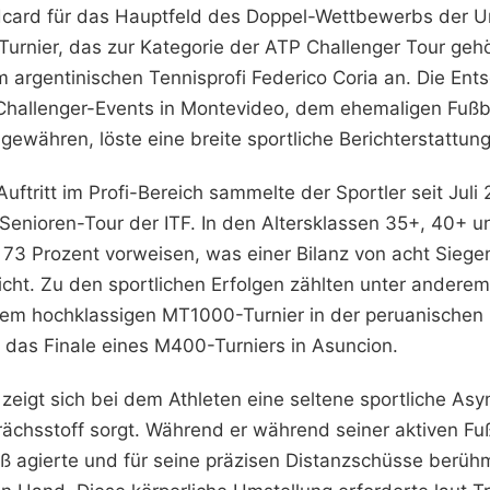
ldcard für das Hauptfeld des Doppel-Wettbewerbs der 
 Turnier, das zur Kategorie der ATP Challenger Tour gehör
argentinischen Tennisprofi Federico Coria an. Die Ent
 Challenger-Events in Montevideo, dem ehemaligen Fußb
 gewähren, löste eine breite sportliche Berichterstattun
uftritt im Profi-Bereich sammelte der Sportler seit Juli
 Senioren-Tour der ITF. In den Altersklassen 35+, 40+ 
 73 Prozent vorweisen, was einer Bilanz von acht Siegen
icht. Zu den sportlichen Erfolgen zählten unter andere
einem hochklassigen MT1000-Turnier in der peruanischen
n das Finale eines M400-Turniers in Asuncion.
zeigt sich bei dem Athleten eine seltene sportliche Asy
ächsstoff sorgt. Während er während seiner aktiven Fuß
ß agierte und für seine präzisen Distanzschüsse berühmt