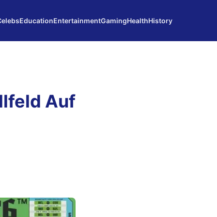
Celebs
Education
Entertainment
Gaming
Health
History
lfeld Auf