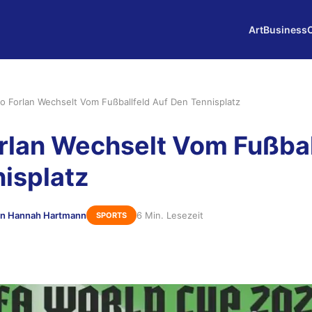
Art
Business
o Forlan Wechselt Vom Fußballfeld Auf Den Tennisplatz
rlan Wechselt Vom Fußbal
isplatz
n Hannah Hartmann
6 Min. Lesezeit
SPORTS