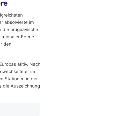
ere
olgreichsten
r absolvierte im
r die uruguayische
rnationaler Ebene
ür den
Europas aktiv. Nach
e wechselte er im
n Stationen in der
ls die Auszeichnung