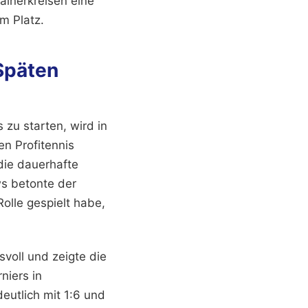
rainerkreisen eine
m Platz.
Späten
 zu starten, wird in
en Profitennis
die dauerhafte
ws betonte der
olle gespielt habe,
svoll und zeigte die
niers in
eutlich mit 1:6 und