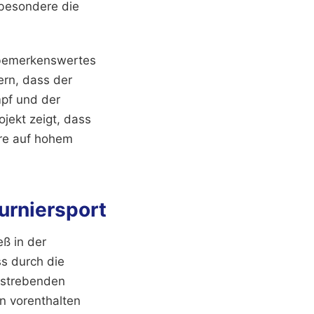
sbesondere die
 bemerkenswertes
ern, dass der
mpf und der
ojekt zeigt, dass
ere auf hohem
urniersport
eß in der
ss durch die
fstrebenden
en vorenthalten