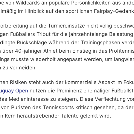
e von Wildcards an populäre Persönlichkeiten aus and
lmäßig im Hinblick auf den sportlichen Fairplay-Gedanke
orbereitung auf die Turniereinsätze nicht völlig beschwe
en Fußballers Tribut für die jahrzehntelange Belastung 
dingte Rückschläge während der Trainingsphasen verde
n über 40-jähriger Athlet beim Einstieg in das Profitenni
inings musste wiederholt angepasst werden, um langwie
n zu vermeiden.
hen Risiken steht auch der kommerzielle Aspekt im Fokus
uguay Open
nutzen die Prominenz ehemaliger Fußballst
das Medieninteresse zu steigern. Diese Verflechtung vo
 von Puristen des Tennissports kritisch gesehen, da de
n Kern heraufstrebender Talente gelenkt wird.