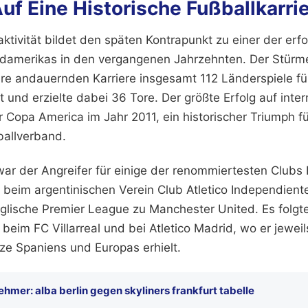
uf Eine Historische Fußballkarri
aktivität bildet den späten Kontrapunkt zu einer der erf
üdamerikas in den vergangenen Jahrzehnten. Der Stürme
hre andauernden Karriere insgesamt 112 Länderspiele fü
und erzielte dabei 36 Tore. Der größte Erfolg auf inte
 Copa America im Jahr 2011, ein historischer Triumph f
ballverband.
ar der Angreifer für einige der renommiertesten Clubs 
beim argentinischen Verein Club Atletico Independient
nglische Premier League zu Manchester United. Es folgte
beim FC Villarreal und bei Atletico Madrid, wo er jewei
tze Spaniens und Europas erhielt.
nehmer: alba berlin gegen skyliners frankfurt tabelle