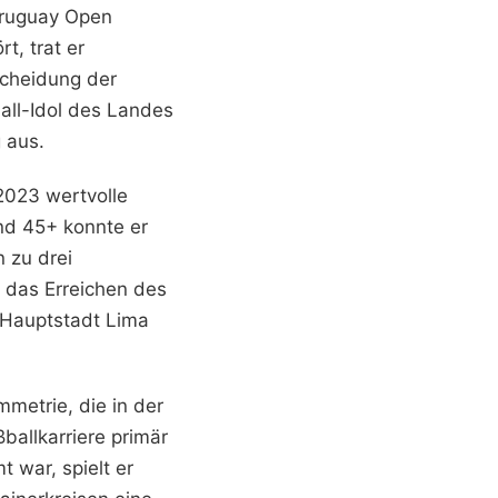
Uruguay Open
t, trat er
scheidung der
all-Idol des Landes
g aus.
 2023 wertvolle
und 45+ konnte er
 zu drei
m das Erreichen des
 Hauptstadt Lima
mmetrie, die in der
ballkarriere primär
 war, spielt er