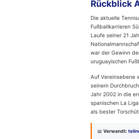
Rückblick A
Die aktuelle Tennis
Fußballkarrieren S
Laufe seiner 21 Ja
Nationalmannschaft 
war der Gewinn der
uruguayischen Fuß
Auf Vereinsebene w
seinem Durchbruch 
Jahr 2002 in die e
spanischen La Liga 
als bester Torschü
📖
Verwandt:
teil