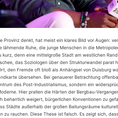
 Provinz denkt, hat meist ein klares Bild vor Augen: ve
e lähmende Ruhe, die junge Menschen in die Metropolen
 zu kurz, denn eine mittelgroße Stadt am westlichen Ran
lischee, das Soziologen über den Strukturwandel parat h
Ort, den Fremde oft bloß als Anhängsel von Duisburg 
andkarte übersehen. Bei genauerer Betrachtung offenbar
ntrum des Post-Industrialismus, sondern ein widersprü
oderne. Hier prallen die Härten der Bergbau-Vergangen
ch beharrlich weigert, bürgerlichen Konventionen zu gef
ass Städte außerhalb der großen Ballungsräume kulturel
n zu rauchen. Diese These ist falsch. Es zeigt sich, das