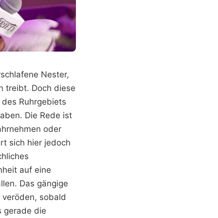
rschlafene Nester,
 treibt. Doch diese
d des Ruhrgebiets
aben. Die Rede ist
wahrnehmen oder
t sich hier jedoch
chliches
heit auf eine
allen. Das gängige
l veröden, sobald
s gerade die