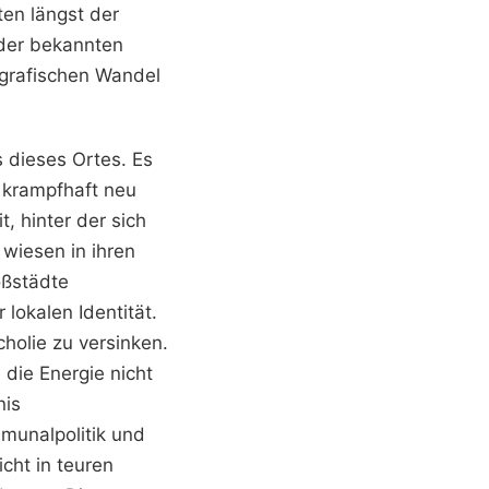
ten längst der
s der bekannten
ografischen Wandel
 dieses Ortes. Es
h krampfhaft neu
, hinter der sich
 wiesen in ihren
oßstädte
lokalen Identität.
holie zu versinken.
 die Energie nicht
nis
munalpolitik und
cht in teuren