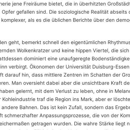
herie jene Freiräume bietet, die in überhitzten Großstäd
 Opfer gefallen sind. Die soziologische Realität abseit
s komplexer, als es die üblichen Berichte über den dem
ßen geht, bemerkt schnell den eigentümlichen Rhythmus
tzernden Wolkenkratzer und keine hippen Viertel, die sic
attdessen dominiert eine unaufgeregte Bodenständigkeit
sinn verbirgt. Ökonomen der Universität Duisburg-Essen
ft darauf hin, dass mittlere Zentren im Schatten der Gr
en. Man oversieht dabei aber die unsichtbare Kraft der 
haben gelernt, mit dem Verlust zu leben, ohne in Melanc
Kohleindustrie traf die Region ins Mark, aber er löschte
in andere Bahnen. Das ist kein Zufall, sondern das Ergeb
oft schmerzhafter Anpassungsprozesse, die von der Kom
leichermaßen getragen wurden. Die wahre Stärke liegt ni