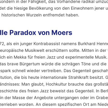
 sondern in der Fähigkeit, das Vorhandene radikal umzu
det die hiesige Bevölkerung von den Einwohnern jener 
en historischen Wurzeln entfremdet haben.
elle Paradox von Moers
72, als ein junger Kontrabassist namens Burkhard Hennen
 europäische Musikwelt erschüttern sollte. Mitten in der
sich ein Mekka für freien Jazz und experimentelle Musik.
das brave Bürgertum würde die schrägen Töne und die 
spark schnell wieder vertreiben. Das Gegenteil geschah
tution, die bis heute internationale Strahlkraft besitzt. 
ändnisses: Man glaubt, Hochkultur brauche das großstä
schichte des freien Jazz beweist das Gegenteil. In Ber
t in der Masse der Angebote untergangen oder im Grabe
zerrieben worden. An diesem spezifischen Ort am Nied