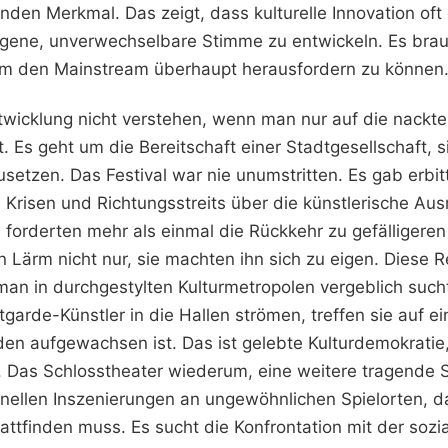
enden Merkmal. Das zeigt, dass kulturelle Innovation oft 
igene, unverwechselbare Stimme zu entwickeln. Es bra
m den Mainstream überhaupt herausfordern zu können
wicklung nicht verstehen, wenn man nur auf die nackte
kt. Es geht um die Bereitschaft einer Stadtgesellschaft, 
tzen. Das Festival war nie unumstritten. Es gab erbit
le Krisen und Richtungsstreits über die künstlerische Aus
 forderten mehr als einmal die Rückkehr zu gefälligeren
n Lärm nicht nur, sie machten ihn sich zu eigen. Diese 
 man in durchgestylten Kulturmetropolen vergeblich suc
tgarde-Künstler in die Hallen strömen, treffen sie auf e
en aufgewachsen ist. Das ist gelebte Kulturdemokratie,
as Schlosstheater wiederum, eine weitere tragende S
nellen Inszenierungen an ungewöhnlichen Spielorten, d
attfinden muss. Es sucht die Konfrontation mit der sozia