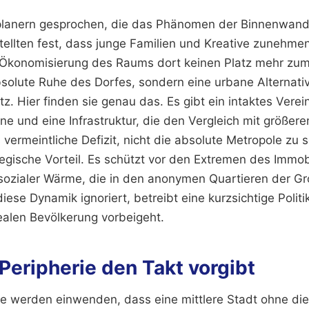
tplanern gesprochen, die das Phänomen der Binnenwan
stellten fest, dass junge Familien und Kreative zunehme
e Ökonomisierung des Raums dort keinen Platz mehr zum
bsolute Ruhe des Dorfes, sondern eine urbane Alternati
z. Hier finden sie genau das. Es gibt ein intaktes Verei
ne und eine Infrastruktur, die den Vergleich mit größer
ermeintliche Defizit, nicht die absolute Metropole zu s
ategische Vorteil. Es schützt vor den Extremen des Immo
sozialer Wärme, die in den anonymen Quartieren der Gr
diese Dynamik ignoriert, betreibt eine kurzsichtige Politi
ealen Bevölkerung vorbeigeht.
Peripherie den Takt vorgibt
se werden einwenden, dass eine mittlere Stadt ohne die