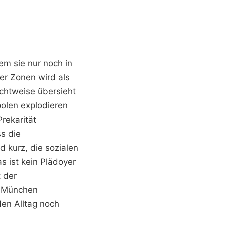
em sie nur noch in
er Zonen wird als
ichtweise übersieht
polen explodieren
Prekarität
ss die
d kurz, die sozialen
s ist kein Plädoyer
t der
r München
den Alltag noch