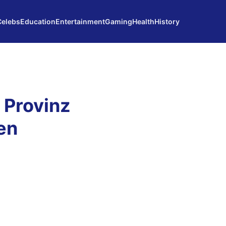
Celebs
Education
Entertainment
Gaming
Health
History
 Provinz
en