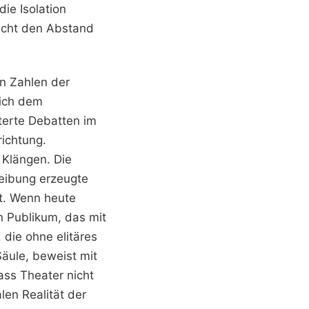
die Isolation
ucht den Abstand
.
n Zahlen der
sich dem
terte Debatten im
richtung.
 Klängen. Die
Reibung erzeugte
ht. Wenn heute
in Publikum, das mit
 die ohne elitäres
äule, beweist mit
ass Theater nicht
len Realität der