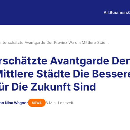
Art
Business
nterschätzte Avantgarde Der Provinz Warum Mittlere Städ...
rschätzte Avantgarde Der
ttlere Städte Die Besser
ür Die Zukunft Sind
on Nina Wagner
8 Min. Lesezeit
NEWS