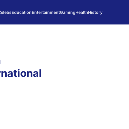
Celebs
Education
Entertainment
Gaming
Health
History
n
rnational