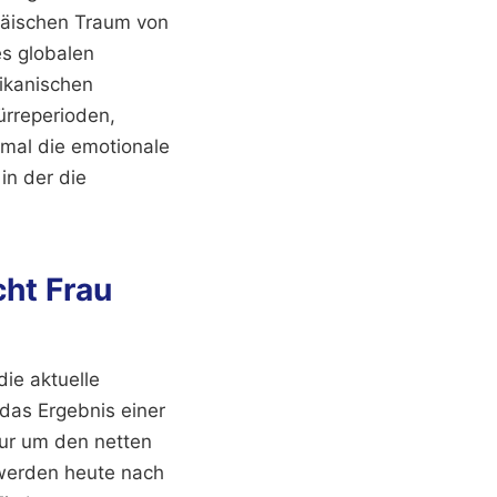
opäischen Traum von
es globalen
ikanischen
ürreperioden,
 mal die emotionale
in der die
cht Frau
die aktuelle
 das Ergebnis einer
nur um den netten
 werden heute nach