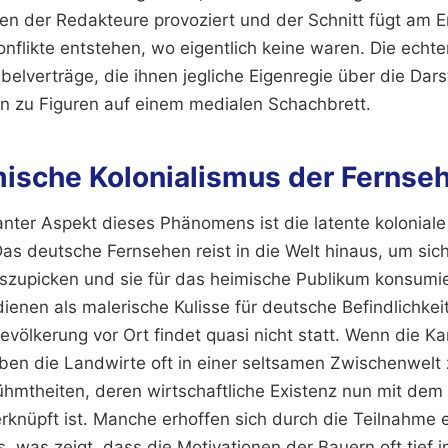
gen der Redakteure provoziert und der Schnitt fügt am
flikte entstehen, wo eigentlich keine waren. Die echt
elverträge, die ihnen jegliche Eigenregie über die Dars
 zu Figuren auf einem medialen Schachbrett.
ische Kolonialismus der Fernse
anter Aspekt dieses Phänomens ist die latente koloniale
Das deutsche Fernsehen reist in die Welt hinaus, um sic
szupicken und sie für das heimische Publikum konsumi
ienen als malerische Kulisse für deutsche Befindlichkeit
Bevölkerung vor Ort findet quasi nicht statt. Wenn die 
iben die Landwirte oft in einer seltsamen Zwischenwelt 
rühmtheiten, deren wirtschaftliche Existenz nun mit dem 
knüpft ist. Manche erhoffen sich durch die Teilnahme 
, was zeigt, dass die Motivationen der Bauern oft tief i