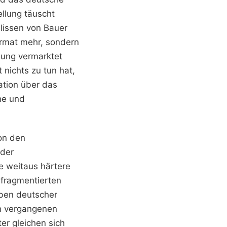
ellung täuscht
lissen von Bauer
Format mehr, sondern
dung vermarktet
nichts zu tun hat,
ation über das
he und
on den
 der
ne weitaus härtere
 fragmentierten
eben deutscher
n vergangenen
er gleichen sich