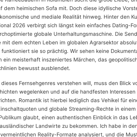
f dem heimischen Sofa mit. Doch diese idyllische Vorst
ökonomische und mediale Realität hinweg. Hinter den Ku
ional 2026 verbirgt sich längst kein einfaches Dating-
rchoptimierte globale Unterhaltungsmaschine. Die Sen
e mit dem echten Leben im globalen Agrarsektor absolut 
funktioniert sie so prächtig. Wir sehen keine Dokument
 ein meisterhaft inszeniertes Märchen, das geopolitisc
uchlinien bewusst ausblendet.
dieses Fernsehgenres verstehen will, muss den Blick v
ichten wegelenken und auf die handfesten Interessen
ichten. Romantik ist hierbei lediglich das Vehikel für ei
inschaltquoten und globale Streaming-Rechte in einem
ublikum glaubt, einen authentischen Einblick in das L
ausländischer Landwirte zu bekommen. Ich habe in de
 vermeintlichen Reality-Formate analysiert, und die Must