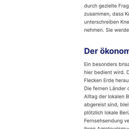
durch gezielte Fra
zusammen, dass Kon
unterschreiben Kneb
nehmen. Sie werden
Der ökonom
Ein besonders bris
hier bedient wird. 
Flecken Erde herau
Die fernen Länder d
Alltag der lokalen 
abgereist sind, ble
plötzlich lokale Be
Fernsehsendung ver
ihren Agrotourismus