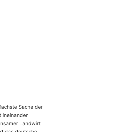
nfachste Sache der
t ineinander
 einsamer Landwirt
und das deutsche