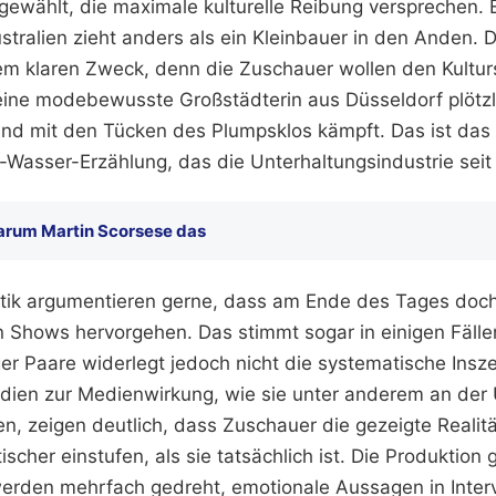
gewählt, die maximale kulturelle Reibung versprechen. 
stralien zieht anders als ein Kleinbauer in den Anden. 
nem klaren Zweck, denn die Zuschauer wollen den Kultur
eine modebewusste Großstädterin aus Düsseldorf plötz
nd mit den Tücken des Plumpsklos kämpft. Das ist das 
Wasser-Erzählung, das die Unterhaltungsindustrie seit
rum Martin Scorsese das
ritik argumentieren gerne, dass am Ende des Tages doc
n Shows hervorgehen. Das stimmt sogar in einigen Fällen
ger Paare widerlegt jedoch nicht die systematische Insz
dien zur Medienwirkung, wie sie unter anderem an der U
n, zeigen deutlich, dass Zuschauer die gezeigte Realit
scher einstufen, als sie tatsächlich ist. Die Produktion 
werden mehrfach gedreht, emotionale Aussagen in Inte