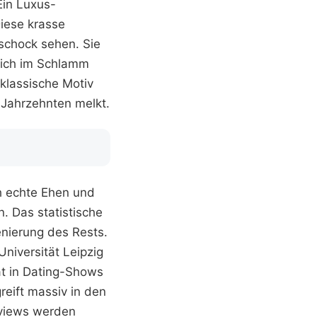
Ein Luxus-
Diese krasse
schock sehen. Sie
lich im Schlamm
klassische Motiv
 Jahrzehnten melkt.
h echte Ehen und
. Das statistische
enierung des Rests.
niversität Leipzig
ät in Dating-Shows
greift massiv in den
rviews werden