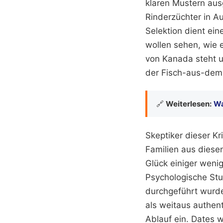
klaren Mustern aus
Rinderzüchter in Au
Selektion dient ei
wollen sehen, wie 
von Kanada steht u
der Fisch-aus-dem-
🔗
Weiterlesen:
Wa
Skeptiker dieser K
Familien aus diese
Glück einiger weni
Psychologische Stu
durchgeführt wurde
als weitaus authenti
Ablauf ein. Dates 