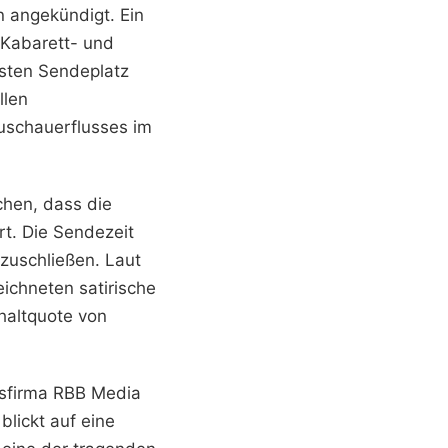
n angekündigt. Ein
 Kabarett- und
sten Sendeplatz
llen
uschauerflusses im
chen, dass die
t. Die Sendezeit
zuschließen. Laut
ichneten satirische
haltquote von
onsfirma RBB Media
lickt auf eine