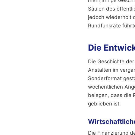
mehrjährige Geschi
Säulen des öffentl
jedoch wiederholt d
Rundfunkräte führt
Die Entwic
Die Geschichte der
Anstalten im verga
Sonderformat gesta
wöchentlichen Ang
belegen, dass die 
geblieben ist.
Wirtschaftlich
Die Finanzierung d