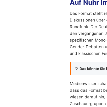
Auf Nuhr I
Das Format steht r
Diskussionen über d
Rundfunk. Der Deut
den vergangenen Ja
spezifischen Mono
Gender-Debatten un
und klassischen Feu
💡
Das könnte Sie 
Medienwissenschaftl
dass das Format be
wiesen darauf hin, 
Zuschauergruppen e