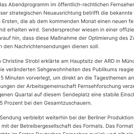
 das Abendprogramm im öffentlich-rechtlichen Fernsehe
eser strategischen Neuausrichtung betrifft die bekannte
m Ersten, die ab dem kommenden Monat einen neuen fe
 erhalten wird. Sendersprecher wiesen in einer offizie
arauf hin, dass diese Maßnahme der Optimierung des Z
 den Nachrichtensendungen dienen soll.
 Christine Strobl erklärte am Hauptsitz der ARD in Mün
ie veränderten Sehgewohnheiten des Publikums reagier
 Minuten vorverlegt, um direkt an die Tagesthemen an
ungen der Arbeitsgemeinschaft Fernsehforschung verze
enen Quartal auf diesem Sendeplatz eine stabile Einsc
2,5 Prozent bei den Gesamtzuschauern.
 Sendung verbleibt weiterhin bei der Berliner Produkti
mit der Betreibergesellschaft des Formats. Das Format b