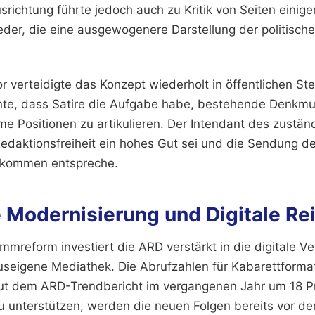
usrichtung führte jedoch auch zu Kritik von Seiten einige
eder, die eine ausgewogenere Darstellung der politisc
 verteidigte das Konzept wiederholt in öffentlichen S
onte, dass Satire die Aufgabe habe, bestehende Denkm
 Positionen zu artikulieren. Der Intendant des zustä
Redaktionsfreiheit ein hohes Gut sei und die Sendung de
lkommen entspreche.
 Modernisierung und Digitale Re
mreform investiert die ARD verstärkt in die digitale Ve
auseigene Mediathek. Die Abrufzahlen für Kabarettformat
aut dem ARD-Trendbericht im vergangenen Jahr um 18 P
 unterstützen, werden die neuen Folgen bereits vor der