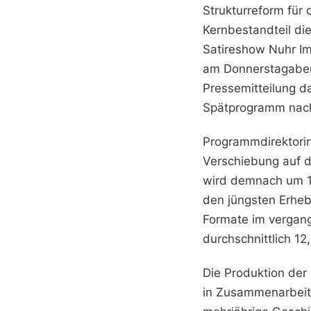
Strukturreform für
Kernbestandteil di
Satireshow Nuhr I
am Donnerstagabend
Pressemitteilung d
Spätprogramm nach
Programmdirektorin
Verschiebung auf d
wird demnach um 15
den jüngsten Erheb
Formate im vergang
durchschnittlich 1
Die Produktion der
in Zusammenarbeit 