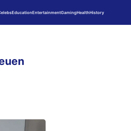
Celebs
Education
Entertainment
Gaming
Health
History
Neuen