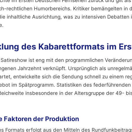
chte im Ersten Deutschen Fernsehen zurück und gilt als
ich-rechtlichen Humorbereichs. Kritiker bemängelten in 
ie inhaltliche Ausrichtung, was zu intensiven Debatten 
e.
klung des Kabarettformats im Er
 Satireshow ist eng mit den programmlichen Veränderu
ngenen Jahrzehnt verknüpft. Ursprünglich als unregelm
rtet, entwickelte sich die Sendung schnell zu einem r
ebot im Spätprogramm. Statistiken des federführende
Reichweite insbesondere in der Altersgruppe der 49- bis
e Faktoren der Produktion
es Formats erfolgt aus den Mitteln des Rundfunkbeitrag