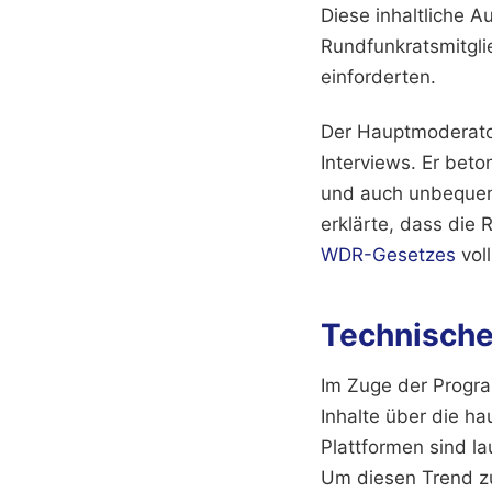
Diese inhaltliche A
Rundfunkratsmitgli
einforderten.
Der Hauptmoderator
Interviews. Er bet
und auch unbequeme
erklärte, dass die 
WDR-Gesetzes
vol
Technische
Im Zuge der Program
Inhalte über die h
Plattformen sind l
Um diesen Trend zu