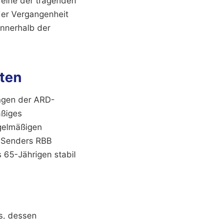
 eine der tragenden
der Vergangenheit
innerhalb der
sten
ngen der ARD-
äßiges
egelmäßigen
n Senders RBB
 65-Jährigen stabil
s, dessen