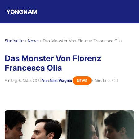
YONGNAM
Startseite
›
News
›
Das Monster Von Florenz Francesca Olia
Das Monster Von Florenz
Francesca Olia
Freitag, 8. März 2024
Von Nina Wagner
7 Min. Lesezeit
NEWS