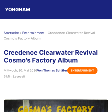
YONGNAM
Startseite
›
Entertainment
›
Creedence Clearwater Revival
Cosmo's Factory Album
Creedence Clearwater Revival
Cosmo's Factory Album
Mittwoch, 20. Mai 2026
Von Thomas Schäfer
ENTERTAINMENT
6 Min. Lesezeit