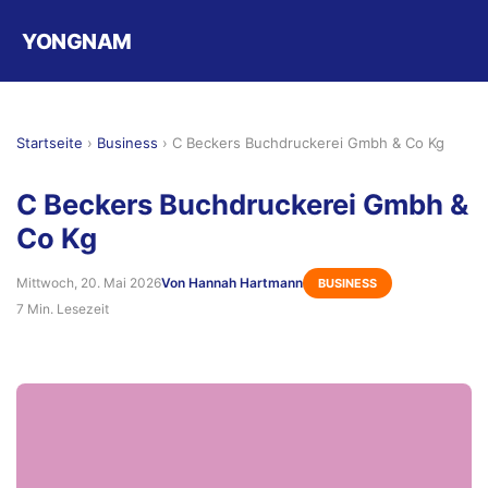
YONGNAM
Startseite
›
Business
›
C Beckers Buchdruckerei Gmbh & Co Kg
C Beckers Buchdruckerei Gmbh &
Co Kg
Mittwoch, 20. Mai 2026
Von Hannah Hartmann
BUSINESS
7 Min. Lesezeit