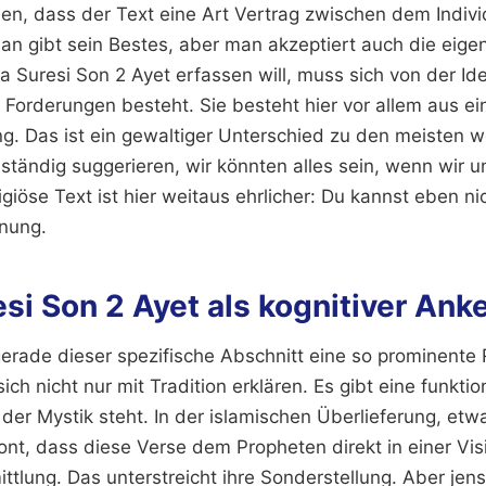
en, dass der Text eine Art Vertrag zwischen dem Indiv
 Man gibt sein Bestes, aber man akzeptiert auch die eige
a Suresi Son 2 Ayet erfassen will, muss sich von der Id
us Forderungen besteht. Sie besteht hier vor allem aus ei
g. Das ist ein gewaltiger Unterschied zu den meisten w
 ständig suggerieren, wir könnten alles sein, wenn wir 
igiöse Text ist hier weitaus ehrlicher: Du kannst eben nic
dnung.
si Son 2 Ayet als kognitiver Ank
erade dieser spezifische Abschnitt eine so prominente R
 sich nicht nur mit Tradition erklären. Es gibt eine funkt
 der Mystik steht. In der islamischen Überlieferung, etw
tont, dass diese Verse dem Propheten direkt in einer Vis
tlung. Das unterstreicht ihre Sonderstellung. Aber jens