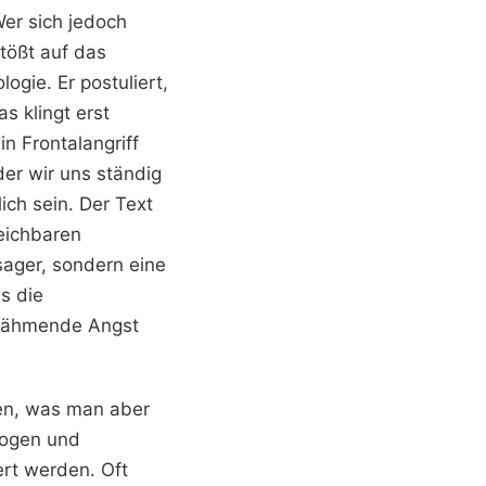
Wer sich jedoch
stößt auf das
ogie. Er postuliert,
s klingt erst
n Frontalangriff
der wir uns ständig
ich sein. Der Text
reichbaren
rsager, sondern eine
s die
e lähmende Angst
nen, was man aber
logen und
ert werden. Oft