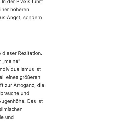
In der Praxis führt
einer höheren
aus Angst, sondern
 dieser Rezitation.
r „meine“
ndividualismus ist
eil eines größeren
ft zur Arroganz, die
e brauche und
Augenhöhe. Das ist
slimischen
hie und