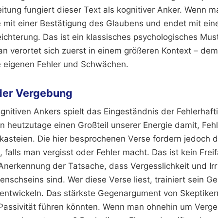
itung fungiert dieser Text als kognitiver Anker. Wenn ma
e mit einer Bestätigung des Glaubens und endet mit ein
ichterung. Das ist ein klassisches psychologisches Must
an verortet sich zuerst in einem größeren Kontext – de
e eigenen Fehler und Schwächen.
der Vergebung
gnitiven Ankers spielt das Eingeständnis der Fehlerhaft
en heutzutage einen Großteil unserer Energie damit, Feh
 kasteien. Die hier besprochenen Verse fordern jedoch 
, falls man vergisst oder Fehler macht. Das ist kein Frei
e Anerkennung der Tatsache, dass Vergesslichkeit und Ir
nschseins sind. Wer diese Verse liest, trainiert sein Ge
 entwickeln. Das stärkste Gegenargument von Skeptikern
Passivität führen könnten. Wenn man ohnehin um Verge