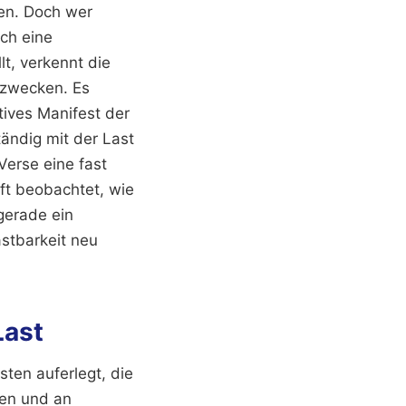
en. Doch wer
ich eine
t, verkennt die
ezwecken. Es
tives Manifest der
tändig mit der Last
Verse eine fast
ft beobachtet, wie
gerade ein
stbarkeit neu
Last
ten auferlegt, die
gen und an