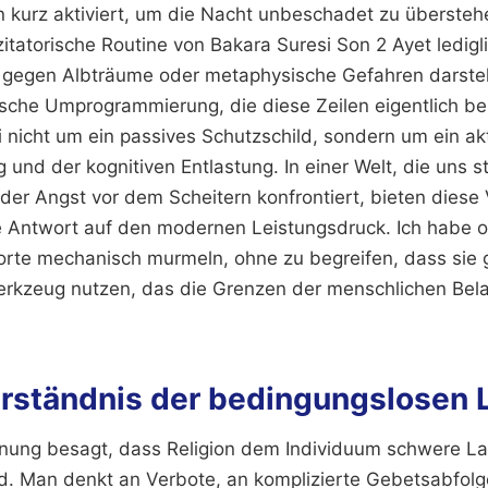
kurz aktiviert, um die Nacht unbeschadet zu übersteh
zitatorische Routine von Bakara Suresi Son 2 Ayet ledigl
gegen Albträume oder metaphysische Gefahren darstell
ische Umprogrammierung, die diese Zeilen eigentlich b
i nicht um ein passives Schutzschild, sondern um ein ak
und der kognitiven Entlastung. In einer Welt, die uns s
der Angst vor dem Scheitern konfrontiert, bieten diese 
e Antwort auf den modernen Leistungsdruck. Ich habe o
rte mechanisch murmeln, ohne zu begreifen, dass sie 
rkzeug nutzen, das die Grenzen der menschlichen Bela
rständnis der bedingungslosen 
inung besagt, dass Religion dem Individuum schwere Las
d. Man denkt an Verbote, an komplizierte Gebetsabfol