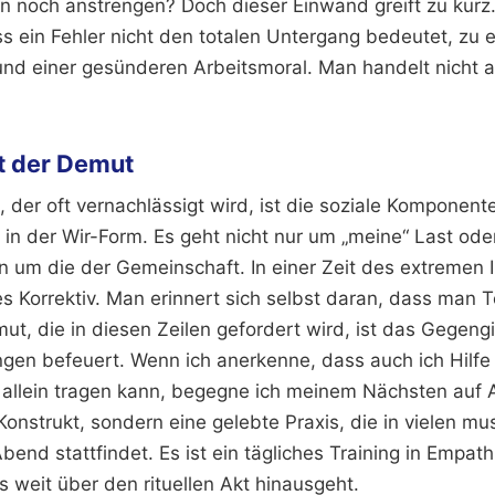
n noch anstrengen? Doch dieser Einwand greift zu kurz. 
s ein Fehler nicht den totalen Untergang bedeutet, zu 
 und einer gesünderen Arbeitsmoral. Man handelt nicht 
tt der Demut
, der oft vernachlässigt wird, ist die soziale Komponente
 in der Wir-Form. Es geht nicht nur um „meine“ Last ode
 um die der Gemeinschaft. In einer Zeit des extremen I
 Korrektiv. Man erinnert sich selbst daran, dass man T
ut, die in diesen Zeilen gefordert wird, ist das Gegengi
ngen befeuert. Wenn ich anerkenne, dass auch ich Hilf
 allein tragen kann, begegne ich meinem Nächsten auf 
Konstrukt, sondern eine gelebte Praxis, die in vielen mu
end stattfindet. Es ist ein tägliches Training in Empat
 weit über den rituellen Akt hinausgeht.