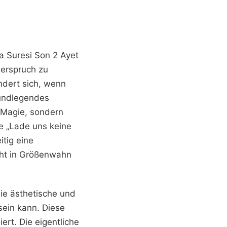
a Suresi Son 2 Ayet
berspruch zu
ndert sich, wenn
rundlegendes
h Magie, sondern
ge „Lade uns keine
itig eine
cht in Größenwahn
die ästhetische und
sein kann. Diese
rt. Die eigentliche