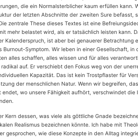
rungen, die ein Normalsterblicher kaum erfüllen kann. 
ruktur der letzten Abschnitte der zweiten Sure befasst, 
ie zentrale These dieses Textes ist eine Befreiungsideol
t mehr belastet wird, als er tatsächlich leisten kann. Da
er Kalenderspruch, ist aber bei genauerer Betrachtung ei
 Burnout-Symptom. Wir leben in einer Gesellschaft, in 
en alles schaffen, alles wissen und für alles verantwortl
on radikal auf. Er verschiebt den Fokus weg von der uner
individuellen Kapazität. Das ist kein Trostpflaster für Ve
hätzung der menschlichen Natur. Wenn wir begreifen, das
 endet, wo unsere Fähigkeit aufhört, verschwindet di
nden.
 der Kern dessen, was viele als göttliche Gnade bezeich
ikalen Realismus bezeichnen könnte. Ich habe mit Theo
r gesprochen, wie diese Konzepte in den Alltag integri