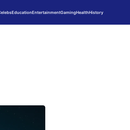
Celebs
Education
Entertainment
Gaming
Health
History