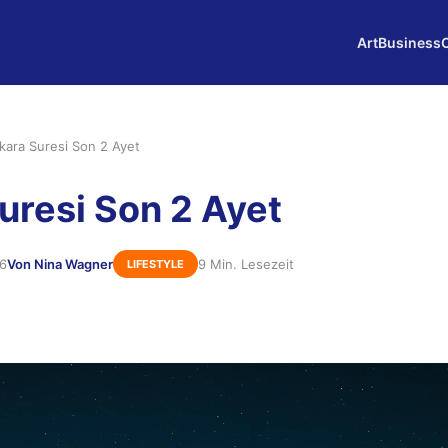
Art
Business
kara Suresi Son 2 Ayet
uresi Son 2 Ayet
26
Von Nina Wagner
9 Min. Lesezeit
LIFESTYLE