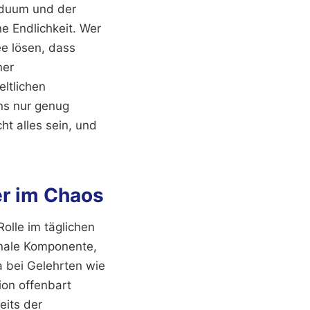
iduum und der
ne Endlichkeit. Wer
ee lösen, dass
ner
eltlichen
uns nur genug
ht alles sein, und
er im Chaos
olle im täglichen
ionale Komponente,
a bei Gelehrten wie
ion offenbart
eits der