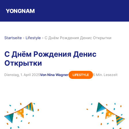
YONGNAM
Startseite
›
Lifestyle
›
С Днём Рождения Денис Открытки
С Днём Рождения Денис
Открытки
Dienstag, 1. April 2025
Von Nina Wagner
5 Min. Lesezeit
LIFESTYLE