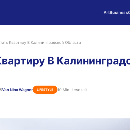
Art
Business
пить Квартиру В Калининградской Области
Квартиру В Калининград
25
Von Nina Wagner
10 Min. Lesezeit
LIFESTYLE