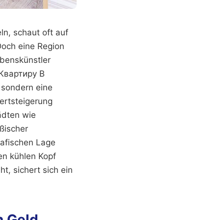
n, schaut oft auf
Doch eine Region
ebenskünstler
 Квартиру В
 sondern eine
ertsteigerung
tädten wie
ßischer
afischen Lage
en kühlen Kopf
t, sichert sich ein
n Geld