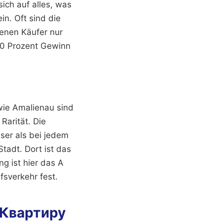
sich auf alles, was
in. Oft sind die
denen Käufer nur
30 Prozent Gewinn
 wie Amalienau sind
Rarität. Die
ser als bei jedem
adt. Dort ist das
g ist hier das A
sverkehr fest.
ь Квартиру