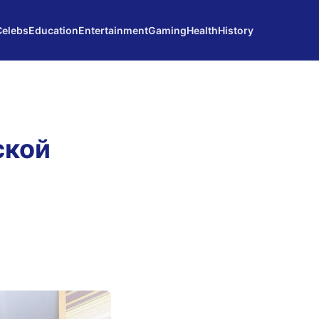
Celebs
Education
Entertainment
Gaming
Health
History
ской