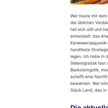
Wer heute mit dem 
die üblichen Verdä
hat sich still und
entwickelt: das eh
Калининградской об
handfeste Strategi
legen. Ich habe in 
Selenogradsk fast v
Backsteingotik, m
schafft eine Nachf
bewahren. Wer blind
Stück Land, das in 
Die aktuel