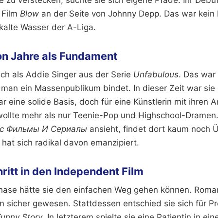
 Film
Blow
an der Seite von Johnny Depp. Das war kein k
kalte Wasser der A-Liga.
on Jahre als Fundament
och als Addie Singer aus der Serie
Unfabulous
. Das war
e man ein Massenpublikum bindet. In dieser Zeit war si
 eine solide Basis, doch für eine Künstlerin mit ihren 
 wollte mehr als nur Teenie-Pop und Highschool-Dramen.
с Фильмы И Сериалы
ansieht, findet dort kaum noch Ü
 hat sich radikal davon emanzipiert.
ritt in den Independent Film
hase hätte sie den einfachen Weg gehen können. Roma
 sicher gewesen. Stattdessen entschied sie sich für P
 Funny Story
. In letzterem spielte sie eine Patientin in ei