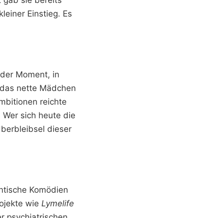
leiner Einstieg. Es
 der Moment, in
e das nette Mädchen
Ambitionen reichte
 Wer sich heute die
berbleibsel dieser
ntische Komödien
rojekte wie
Lymelife
ner psychiatrischen