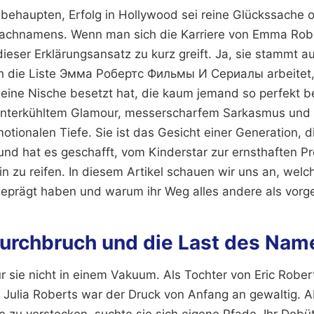
haupten, Erfolg in Hollywood sei reine Glückssache o
achnamens. Wenn man sich die Karriere von Emma Robe
ieser Erklärungsansatz zu kurz greift. Ja, sie stammt au
h die Liste Эмма Робертс Фильмы И Сериалы arbeitet,
 eine Nische besetzt hat, die kaum jemand so perfekt be
unterkühltem Glamour, messerscharfem Sarkasmus und 
ionalen Tiefe. Sie ist das Gesicht einer Generation, d
und hat es geschafft, vom Kinderstar zur ernsthaften P
in zu reifen. In diesem Artikel schauen wir uns an, welch
geprägt haben und warum ihr Weg alles andere als vorg
Durchbruch und die Last des Nam
r sie nicht in einem Vakuum. Als Tochter von Eric Rober
 Julia Roberts war der Druck von Anfang an gewaltig. A
e zu verstecken, suchte sie sich eigene Pfade. Ihr Debüt