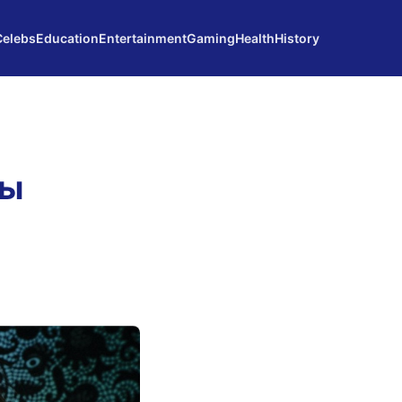
Celebs
Education
Entertainment
Gaming
Health
History
лы