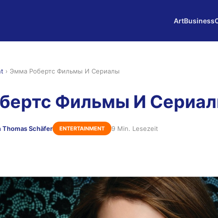
Art
Business
nt
›
Эмма Робертс Фильмы И Сериалы
бертс Фильмы И Сериа
 Thomas Schäfer
9 Min. Lesezeit
ENTERTAINMENT