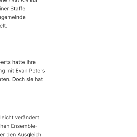
erie
First Kill
auf
iner Staffel
Fangemeinde
elt.
erts hatte ihre
ng mit Evan Peters
teten. Doch sie hat
leicht verändert.
schen Ensemble-
ter den Ausgleich