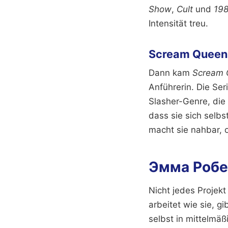
Show
,
Cult
und
19
Intensität treu.
Scream Queens
Dann kam
Scream 
Anführerin. Die Ser
Slasher-Genre, die 
dass sie sich selbs
macht sie nahbar, 
Эмма Робер
Nicht jedes Projekt
arbeitet wie sie, 
selbst in mittelmäß