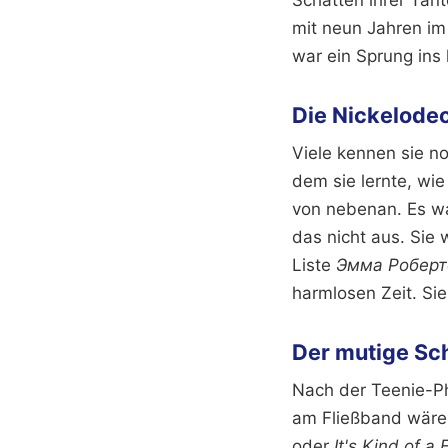
mit neun Jahren im
war ein Sprung ins 
Die Nickelode
Viele kennen sie n
dem sie lernte, wi
von nebenan. Es war
das nicht aus. Sie
Liste
Эмма Роберт
harmlosen Zeit. Sie
Der mutige Sch
Nach der Teenie-P
am Fließband wären
oder
It's Kind of a