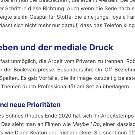
rolliert nun die Geschichten, die erzählt werden. Die S
ter Schritt in diese Richtung. Auch wenn die Serie nach e
igte sie ihr Gespür für Stoffe, die eine junge, loyale 
lässt sich nicht mehr nur darauf, dass das Telefon kling
leben und der mediale Druck
 fast unmöglich, die Arbeit vom Privaten zu trennen. Rob
n der Boulevardpresse. Besonders ihre On-Off-Beziehu
 Spalten. Es gab Vorfälle, die ihr Image kurzzeitig belas
e Themen durch Professionalität am Set zu überlagern.
nd neue Prioritäten
res Sohnes Rhodes Ende 2020 hat sich ihr Arbeitstempo 
r. Das sieht man an Filmen wie
Maybe I Do
, einer klassi
rs wie Diane Keaton und Richard Gere. Sie sucht nun öf