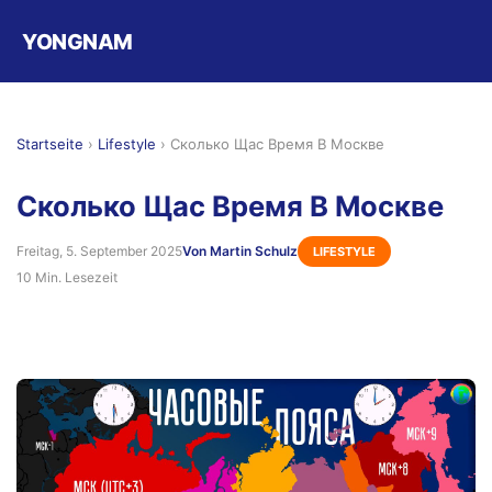
YONGNAM
Startseite
›
Lifestyle
›
Сколько Щас Время В Москве
Сколько Щас Время В Москве
Freitag, 5. September 2025
Von Martin Schulz
LIFESTYLE
10 Min. Lesezeit